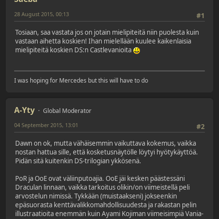
28 August 2015, 00:13
#1
Tosiaan, saa vastata jos on jotain mielipiteitä niin puolesta kuin
vastaan aihetta koskien! Ihan mielellään kuulee kaikenlaisia
mielipiteitä koskien DS:n Castlevanioita
I was hoping for Mercedes but this will have to do
A-Yty
Global Moderator
04 September 2015, 13:01
#2
Dawn on ok, mutta vähäisemmin vaikuttava kokemus, vaikka
nostan hattua sille, että kosketusnäytölle löytyi hyötykäyttöä.
Pidän sitä kuitenkin DS-trilogian ykkösenä.
PoR ja OoE ovat väliinputoajia. OoE jäi kesken päästessäni
Draculan linnaan, vaikka tarkoitus olikin/on viimeistellä peli
arvostelun nimissä. Tykkään (muistaakseni) jokseenkin
epäsuorasta kenttävalikkomahdollisuudesta ja rakastan pelin
illustraatioita enemmän kuin Ayami Kojiman viimeisimpiä Vania-