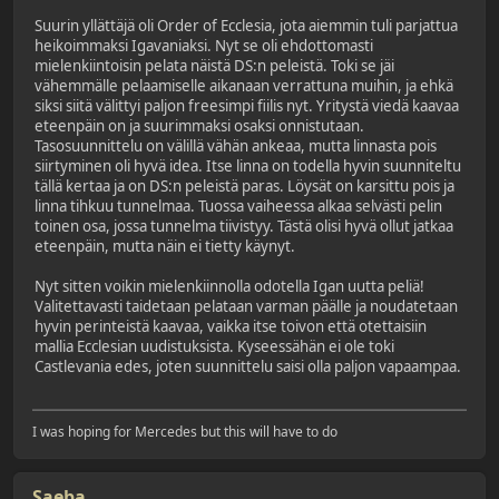
Suurin yllättäjä oli Order of Ecclesia, jota aiemmin tuli parjattua
heikoimmaksi Igavaniaksi. Nyt se oli ehdottomasti
mielenkiintoisin pelata näistä DS:n peleistä. Toki se jäi
vähemmälle pelaamiselle aikanaan verrattuna muihin, ja ehkä
siksi siitä välittyi paljon freesimpi fiilis nyt. Yritystä viedä kaavaa
eteenpäin on ja suurimmaksi osaksi onnistutaan.
Tasosuunnittelu on välillä vähän ankeaa, mutta linnasta pois
siirtyminen oli hyvä idea. Itse linna on todella hyvin suunniteltu
tällä kertaa ja on DS:n peleistä paras. Löysät on karsittu pois ja
linna tihkuu tunnelmaa. Tuossa vaiheessa alkaa selvästi pelin
toinen osa, jossa tunnelma tiivistyy. Tästä olisi hyvä ollut jatkaa
eteenpäin, mutta näin ei tietty käynyt.
Nyt sitten voikin mielenkiinnolla odotella Igan uutta peliä!
Valitettavasti taidetaan pelataan varman päälle ja noudatetaan
hyvin perinteistä kaavaa, vaikka itse toivon että otettaisiin
mallia Ecclesian uudistuksista. Kyseessähän ei ole toki
Castlevania edes, joten suunnittelu saisi olla paljon vapaampaa.
I was hoping for Mercedes but this will have to do
Saeba