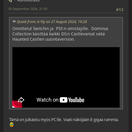
Administrator
05 September 2024, 21:50
#13
Quote from: A-Yty on 27 August 2024, 19:28
Onnittelut Switchin ja PS5:n omistajille. Dominus
Collection käsittää kaikki DS:n Castlevaniat sekä
Haunted Castlen uusintaversion.
Tämä on julkaistu myös PC:lle. Vaati näköjään 8 gigaa rammia.