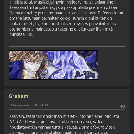
aiheisia töitä. Musiikki jäi hyvin mieleen, mutta pelaaminen
itsessään tuntui jostain syystä pakkopullalta ja ennen pitkää
"tämä on nähty jo useampaan kertaan" -fiilis iski. PoR:issa toimi
omana juttunaan parhaiten co-op. Tunsin oloni kuitenkin
hiukan petetyksi, kun muistaakseni myös vapaavalintaisena
etenemisenä mainostettu rakenne ei ollutkaan ihan mitä
purkissa luki.
Graham
21 September 2015, 01:33
#3
Kas vain, tässähän onkin ihan mielenkiintoinen aihe. Minusta
DS:n Castlevania-pelit ovat kaikki erinomaisia, vaikka
noudattavatkin vanhaa tuttua kaavaa.
Dawn of Sorrow
teki
aikoinaan suuren vaikutuksen paitsi grafiikkansa myös