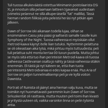
Tuli tuossa alkukeväästä ostettua Minimanin poistolaarista DSi
XL ja innostuin sillä pelaamaan laitteen Igavaniat uudestaan
(viimeksi pelannut ne sillä alkuperäisellä "fat" mallilla). Tässä
hieman random fiiliksiä joita peleistä heräsi nyt pitkän ajan
jälkeen.
Dawn of Sorrow iski aikanaan todella lujaa, olihan se
ensimmäinen Cassu joka pääsi graafisesti samalle tasolle kuin
Symphony of the Night. Tuossa vaiheessa ei myöskään ollut
metroid-kaava käynyt itelle liian tutuksi. Nyttemmin pelattuna
se oli oikeastaan aika tylsä, mikä johtuu myös tuttuudesta; peli
tuli pelattua suht monta kertaa 00-luvun puolella. Mutta johtui
se myös siitä että tuo ihan perinteisin Metroid-kaava oli tuossa
vaiheessa Castlevanian osalta jo nähty ja tässä vaiheessa sitäkin
enemmän. Eli tästä jäi nyt käteen se, että ihan tuota
perinteisintä Metroidvaniaa ei edes kaipaa enää. Plus Aria of
Sorrow on paljon tunnelmallisempi peli ja vie kyllä voiton
Dawnista.
Portrait of Ruinista oli jäänyt aina hieman valju kuva, mutta se
toimikin nyt huomattavasti paremmin kuin Dawn of Sorrow.
Sirkuskentät oli rasittavia, mutta muuten peli toimi ihan kivasti
ja yritystä uuteen oli, vaikka varsinkin linna on pelin tylsintä
antia.