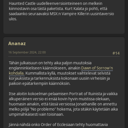
Haunted Castle uudelleenversiointeineen on melkein
kiinnostavin osa tästä paketista. Kurt Kalata jo pohti, että
saadaanko seuraavaksi MSX:n Vampire Killerin uusintaversio
ulos.
Ananaz
16 September 2024, 22:00
#14
Tähän julkaisuun on tehty aika paljon muutoksia
englanninkieliseen käännökseen, ainakin
Dawn of Sorrow'n
kohdalla.
Kummallista kyllä, muutokset vaihtelevat selvistä
korjauksista ja tarkennuksista kokonaan uusiin virheisiin ja
paikoin epätarkempiin käännöksiin.
Itse aloitin kokoelman pelaamisen Portrait of Ruinista ja vaikka
alkuperäinen versio ei enää kovin hyvin muistissa olekaan,
huomasin ainakin, että tässä versiossa Jonathanille on annettu
melko pöljä "No problemo" hokema, jota sitäkin käytetään aika
umpimähkäisesti vain toisinaan.
Jännä nähdä onko Order of Ecclesiaan tehty huomattavia