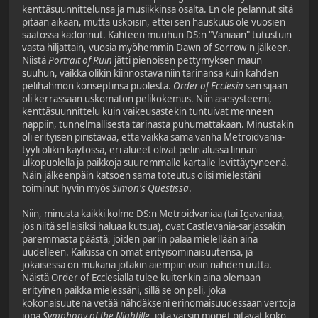
kenttäsuunnittelunsa ja musiikkinsa osalta. En ole pelannut sitä
pitään aikaan, mutta uskoisin, ettei sen hauskuus ole vuosien
saatossa kadonnut. Kahteen muuhun DS:n "Vaniaan" tutustuin
vasta hiljattain, vuosia myöhemmin Dawn of Sorrow'n jälkeen.
Niistä
Portrait of Ruin
jätti pienoisen pettymyksen maun
suuhun, vaikka olikin kiinnostava niin tarinansa kuin kahden
pelihahmon konseptinsa puolesta.
Order of Ecclesia
sen sijaan
oli kerrassaan uskomaton pelikokemus. Niin asesysteemi,
kenttäsuunnittelu kuin vaikeusastekin tuntuivat menneen
nappiin, tunnelmallisesta tarinasta puhumattakaan. Minustakin
oli erityisen piristävää, että vaikka sama vanha Metroidvania-
tyyli olikin käytössä, eri alueet olivat pelin alussa linnan
ulkopuolella ja paikkoja suuremmalle kartalle levittäytyneenä.
Näin jälkeenpäin katsoen sama toteutus olisi mielestäni
toiminut hyvin myös
Simon's Questissa
.
Niin, minusta kaikki kolme DS:n Metroidvaniaa (tai Igavaniaa,
jos niitä sellaisiksi haluaa kutsua), ovat Castlevania-sarjassakin
paremmasta päästä, joiden pariin palaa mielellään aina
uudelleen. Kaikissa on omat erityisominaisuutensa, ja
jokaisessa on mukana jotakin aiempiin osiin nähden uutta.
Näistä Order of Ecclesialla tulee kuitenkin aina olemaan
erityinen paikka mielessäni, sillä se on peli, joka
kokonaisuutena vetää nähdäkseni erinomaisuudessaan vertoja
jopa
Symphony of the Nightille
, jota varsin monet pitävät koko