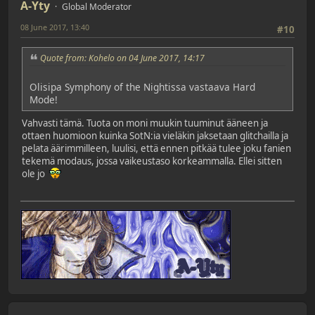
A-Yty
Global Moderator
08 June 2017, 13:40
#10
Quote from: Kohelo on 04 June 2017, 14:17
Olisipa Symphony of the Nightissa vastaava Hard
Mode!
Vahvasti tämä. Tuota on moni muukin tuuminut ääneen ja
ottaen huomioon kuinka SotN:ia vieläkin jaksetaan glitchailla ja
pelata äärimmilleen, luulisi, että ennen pitkää tulee joku fanien
tekemä modaus, jossa vaikeustaso korkeammalla. Ellei sitten
ole jo