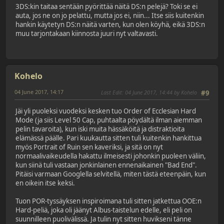
3DS:kin taitaa sentään pyörittää näitä DS:n pelejä? Toki se ei
auta, jos ne on jo pelattu, mutta jos ei, niin... Itse siis kuitenkin
hankin käytetyn DS:n näitä varten, kun olen köyhä, eikä 3DS:n
muu tarjontakaan kiinnosta juuri nyt valtavasti.
Kohelo
04 June 2017, 14:17
Last Edit
: 04 June 2017, 14:44 by Kohelo
#9
Jäi yli puoleksi vuodeksi kesken tuo Order of Ecclesian Hard
Mode (ja siis Level 50 Cap, puhtaalta pöydältä ilman aiemman
pelin tavaroita), kun iski muita hässäköitä ja distraktioita
elämässä päälle. Pari kuukautta sitten tuli kuitenkin hankittua
myös Portrait of Ruin sen kaveriksi, ja sitä on nyt
normaalivaikeudella hakattu ilmeisesti johonkin puoleen väliin,
kun siinä tuli vastaan jonkinlainen ennenaikainen "Bad End".
Pitäisi varmaan Googlella selvitellä, miten tästä eteenpäin, kun
en oikein itse keksi.
Tuon POR-tyssäyksen inspiroimana tuli sitten jatkettua OOE:n
Hard-peliä, joka oli jäänyt Albus-taistelun edelle, eli peli on
suunnilleen puolivälissä. Ja tulin nyt sitten huvikseni tänne