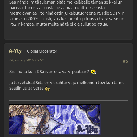
Saa nähdä, mitä tuleman pitää meikäläiselle tämän seikkailun
parissa. Innostaa päästä pelaamaan uutta "klassista
Metroidvaniaa", teininä ostin julkaisutuoreena PS1:lle SOTN:n
ja pelasin 200%:iin asti, ja rakastan sitä ja tuossa hyllyssä se on
PS2:n kanssa, mutta muita näitä ei ole tullut pelattua.
A-Yty
Global Moderator
29 January 2016, 02:52
#5
Siis muita kuin DS:n vanioita vai ylipäätään?
Ja tervetuloa! Siitä on vierähtänyt jo melkoinen tovi kun tänne
saatiin uutta verta