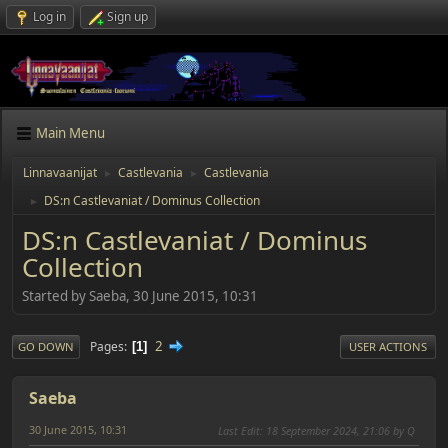
Log in
Sign up
Main Menu
Linnavaanijat
Castlevania
Castlevania
►
►
DS:n Castlevaniat / Dominus Collection
►
DS:n Castlevaniat / Dominus
Collection
Started by Saeba, 30 June 2015, 10:31
2
Pages
1
GO DOWN
USER ACTIONS
Saeba
30 June 2015, 10:31
Last Edit
: 18 September 2024, 21:06 by Q