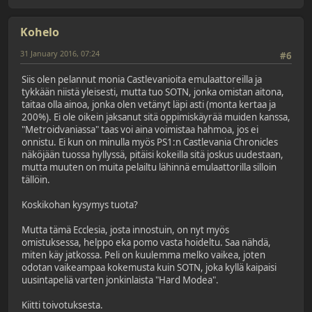
Kohelo
31 January 2016, 07:24
#6
Siis olen pelannut monia Castlevanioita emulaattoreilla ja
tykkään niistä yleisesti, mutta tuo SOTN, jonka omistan aitona,
taitaa olla ainoa, jonka olen vetänyt läpi asti (monta kertaa ja
200%). Ei ole oikein jaksanut sitä oppimiskäyrää muiden kanssa,
"Metroidvaniassa" taas voi aina voimistaa hahmoa, jos ei
onnistu. Ei kun on minulla myös PS1:n Castlevania Chronicles
näköjään tuossa hyllyssä, pitäisi kokeilla sitä joskus uudestaan,
mutta muuten on muita pelailtu lähinnä emulaattorilla silloin
tällöin.
Koskikohan kysymys tuota?
Mutta tämä Ecclesia, josta innostuin, on nyt myös
omistuksessa, helppo eka pomo vasta hoideltu. Saa nähdä,
miten käy jatkossa. Peli on kuulemma melko vaikea, joten
odotan vaikeampaa kokemusta kuin SOTN, joka kyllä kaipaisi
uusintapeliä varten jonkinlaista "Hard Modea".
Kiitti toivotuksesta.