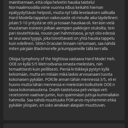
mainitsemaan, että olipa helvetin hauska taistelu!
Normaalimoodilla viime vuonna Albus keikahti hieman
epätyydyttävän helposti, mutta nyt tällä levelauksen sallivalla
Hard Modella tappelun vaikeusaste oli minulle aika täydellinen:
jotain 5-10 yritystä se otti ja tosiaan hauskaa oli. Keräsin vielä
muutaman esineen joiltain aiempien paikkojen otuksilta, tein
pari sivutehtävää, nousin pari hahmotasoa, ja nyt olisi edessä
se seuraava tyyppi, joka toivottavasti on yhtä hauska tappelu
kuin edellinen. Sitten Draculan linnaan riehumaan, saa nähdä
miten pärjään Blackmorelle ja kumppaneille tällä kerralla.
Olisipa Symphony of the Nightissa vastaava Hard Mode! Heh.
OOE on kyllä 5/5 Metroidvania omasta mielestäni, niin
temaattisesti kuin pelillisesti. Pieniä kritiikkejä pystyn kyllä
keksimään, mutta en mitään mikä laskisi arvosanaani tuosta
kokonaisen pykälän. POR:lle annan tähän mennessä 3/5, eli ei
huono mutta tähän mennessä ei mielestäni kolkuttele OOE:n
tasoa kokonaisuutena. Death-taistelussa peli vieläpä veti
resetoinnin vaativan jumin, kun spämmäsin juttuja kummallakin
hahmolla. Saa nähdä muuttuuko POR-arvio myöhemmin ehkä
pykälän ylöspäin, en usko ainakaan alaspäin muuttuvan.