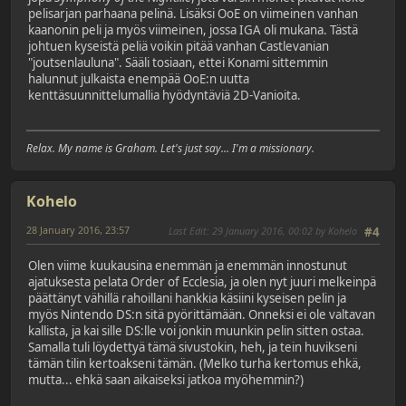
pelisarjan parhaana pelinä. Lisäksi OoE on viimeinen vanhan
kaanonin peli ja myös viimeinen, jossa IGA oli mukana. Tästä
johtuen kyseistä peliä voikin pitää vanhan Castlevanian
"joutsenlauluna". Sääli tosiaan, ettei Konami sittemmin
halunnut julkaista enempää OoE:n uutta
kenttäsuunnittelumallia hyödyntäviä 2D-Vanioita.
Relax. My name is Graham. Let's just say... I'm a missionary.
Kohelo
28 January 2016, 23:57
Last Edit
: 29 January 2016, 00:02 by Kohelo
#4
Olen viime kuukausina enemmän ja enemmän innostunut
ajatuksesta pelata Order of Ecclesia, ja olen nyt juuri melkeinpä
päättänyt vähillä rahoillani hankkia käsiini kyseisen pelin ja
myös Nintendo DS:n sitä pyörittämään. Onneksi ei ole valtavan
kallista, ja kai sille DS:lle voi jonkin muunkin pelin sitten ostaa.
Samalla tuli löydettyä tämä sivustokin, heh, ja tein huvikseni
tämän tilin kertoakseni tämän. (Melko turha kertomus ehkä,
mutta... ehkä saan aikaiseksi jatkoa myöhemmin?)