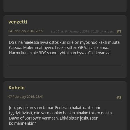
venzetti
04 February 2016, 20:27
Last Edit
: 04 February 2016, 20:29 by venzetti
#7
DS siinä mielessä hyvä ostos kun sille on myös nuo kaksi muuta
Cassua. Molemmat hyviä. Lisäksi sitten GBA:n valikoima...
Harmi kun ei ole 3DS saanut yhtäkään hyvää Castlevaniaa.
Kohelo
07 February 2016, 23:41
#8
Joo, jos ja kun saan tämän Ecclesian hakattua itseäni
tyydyttävästi, niin varmaankin hankin ainakin toisen noista.
Dawn of Sorrow'n varmaan. Ehkä sitten joskus sen
kolmannenkin?