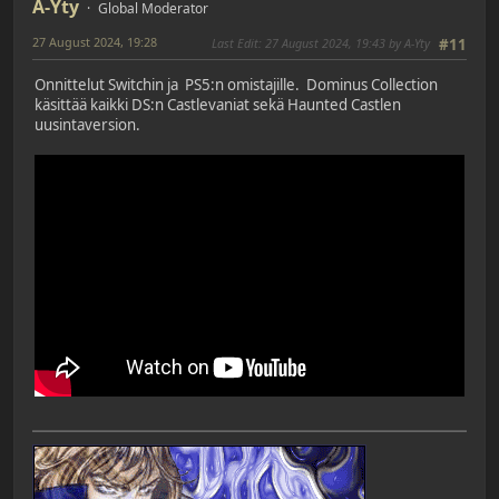
A-Yty
Global Moderator
27 August 2024, 19:28
Last Edit
: 27 August 2024, 19:43 by A-Yty
#11
Onnittelut Switchin ja PS5:n omistajille. Dominus Collection
käsittää kaikki DS:n Castlevaniat sekä Haunted Castlen
uusintaversion.