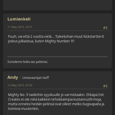
Lumienkeli
11 May 2015, 23:51
#2
Puuh, vai että 2 vuotta vielä... Tuleekohan muut Kickstartterit
joskus julkaistua, kuten Mighty Number 9?
Soredemo boku wa yattenai.
Andy
Linnavaanijat-staff
12 May 2015, 07:02
#3
Mighty No. 9 taidettiin syyskuulle jo varmistaakin. Ehkäpä Inti
Creates ei ole niitä kaikkein tehokkaimpia kustannusfirmoja,
mutta onneksi heidän pelinsä ovat olleet melko bugivapaita ja
toimivia muutenkin.