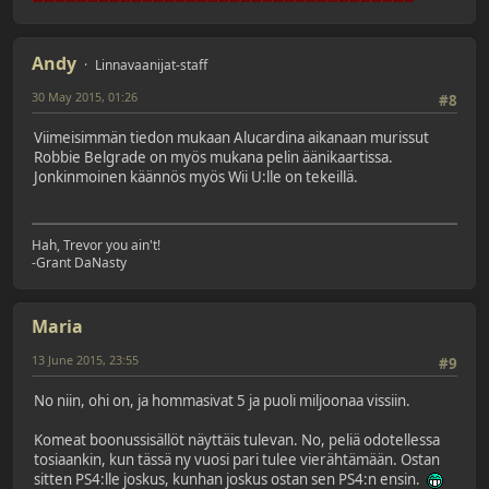
Andy
Linnavaanijat-staff
30 May 2015, 01:26
#8
Viimeisimmän tiedon mukaan Alucardina aikanaan murissut
Robbie Belgrade on myös mukana pelin äänikaartissa.
Jonkinmoinen käännös myös Wii U:lle on tekeillä.
Hah, Trevor you ain't!
-Grant DaNasty
Maria
13 June 2015, 23:55
#9
No niin, ohi on, ja hommasivat 5 ja puoli miljoonaa vissiin.
Komeat boonussisällöt näyttäis tulevan. No, peliä odotellessa
tosiaankin, kun tässä ny vuosi pari tulee vierähtämään. Ostan
sitten PS4:lle joskus, kunhan joskus ostan sen PS4:n ensin.