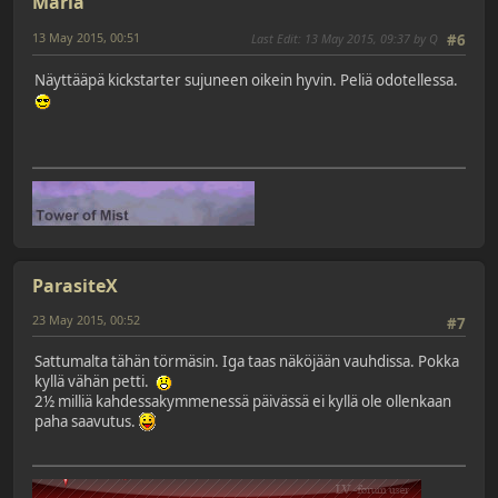
Maria
13 May 2015, 00:51
Last Edit
: 13 May 2015, 09:37 by Q
#6
Näyttääpä kickstarter sujuneen oikein hyvin. Peliä odotellessa.
ParasiteX
23 May 2015, 00:52
#7
Sattumalta tähän törmäsin. Iga taas näköjään vauhdissa. Pokka
kyllä vähän petti.
2½ milliä kahdessakymmenessä päivässä ei kyllä ole ollenkaan
paha saavutus.