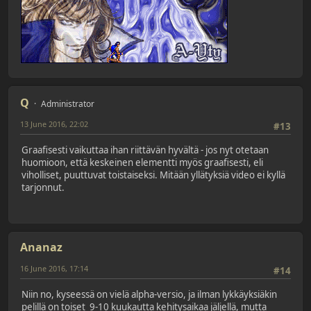
Q
Administrator
13 June 2016, 22:02
#13
Graafisesti vaikuttaa ihan riittävän hyvältä - jos nyt otetaan
huomioon, että keskeinen elementti myös graafisesti, eli
viholliset, puuttuvat toistaiseksi. Mitään yllätyksiä video ei kyllä
tarjonnut.
Ananaz
16 June 2016, 17:14
#14
Niin no, kyseessä on vielä alpha-versio, ja ilman lykkäyksiäkin
pelillä on toiset 9-10 kuukautta kehitysaikaa jäljellä, mutta