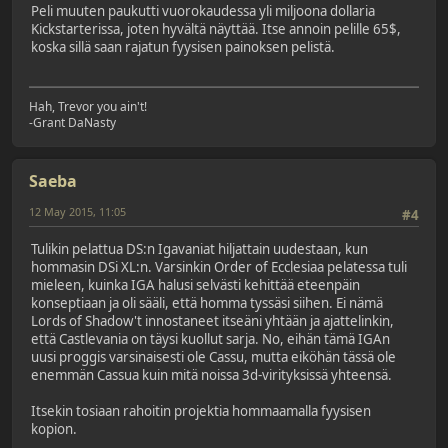
Peli muuten paukutti vuorokaudessa yli miljoona dollaria
Kickstarterissa, joten hyvältä näyttää. Itse annoin pelille 65$,
koska sillä saan rajatun fyysisen painoksen pelistä.
Hah, Trevor you ain't!
-Grant DaNasty
Saeba
12 May 2015, 11:05
#4
Tulikin pelattua DS:n Igavaniat hiljattain uudestaan, kun
hommasin DSi XL:n. Varsinkin Order of Ecclesiaa pelatessa tuli
mieleen, kuinka IGA halusi selvästi kehittää eteenpäin
konseptiaan ja oli sääli, että homma tyssäsi siihen. Ei nämä
Lords of Shadow't innostaneet itseäni yhtään ja ajattelinkin,
että Castlevania on täysi kuollut sarja. No, eihän tämä IGAn
uusi proggis varsinaisesti ole Cassu, mutta eiköhän tässä ole
enemmän Cassua kuin mitä noissa 3d-virityksissä yhteensä.
Itsekin tosiaan rahoitin projektia hommaamalla fyysisen
kopion.