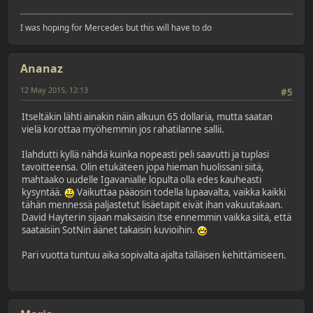
I was hoping for Mercedes but this will have to do
Ananaz
12 May 2015, 12:13
#5
Itseltäkin lähti ainakin näin alkuun 65 dollaria, mutta saatan
vielä korottaa myöhemmin jos rahatilanne sallii.
Ilahdutti kyllä nähdä kuinka nopeasti peli saavutti ja tuplasi
tavoitteensa. Olin etukäteen jopa hieman huolissani siitä,
mahtaako uudelle Igavanialle lopulta olla edes kauheasti
kysyntää.
Vaikuttaa pääosin todella lupaavalta, vaikka kaikki
tähän mennessä paljastetut lisäetapit eivät ihan vakuutakaan.
David Hayterin sijaan maksaisin itse ennemmin vaikka siitä, että
saataisiin SotNin äänet takaisin kuvioihin.
Pari vuotta tuntuu aika sopivalta ajalta tälläisen kehittämiseen.