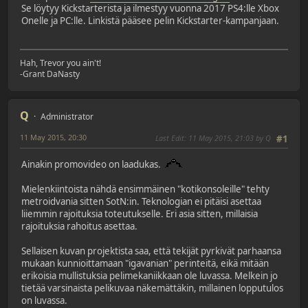
Se löytyy Kickstarterista ja ilmestyy vuonna 2017 PS4:lle Xbox
Onelle ja PC:lle. Linkistä pääsee pelin Kickstarter-kampanjaan.
Hah, Trevor you ain't!
-Grant DaNasty
Q
Administrator
11 May 2015, 20:30
Last Edit
: 11 May 2015, 21:03 by Q
#1
Ainakin promovideo on laadukas.
Mielenkiintoista nähdä ensimmäinen "kotikonsoleille" tehty
metroidvania sitten SotN:in. Teknologian ei pitäisi asettaa
liiemmin rajoituksia toteutukselle. Eri asia sitten, millaisia
rajoituksia rahoitus asettaa.
Sellaisen kuvan projektista saa, että tekijät pyrkivät parhaansa
mukaan kunnioittamaan "igavanian" perinteitä, eikä mitään
erikoisia mullistuksia pelimekaniikkaan ole luvassa. Melkein jo
tietää varsinaista pelikuvaa näkemättäkin, millainen lopputulos
on luvassa.