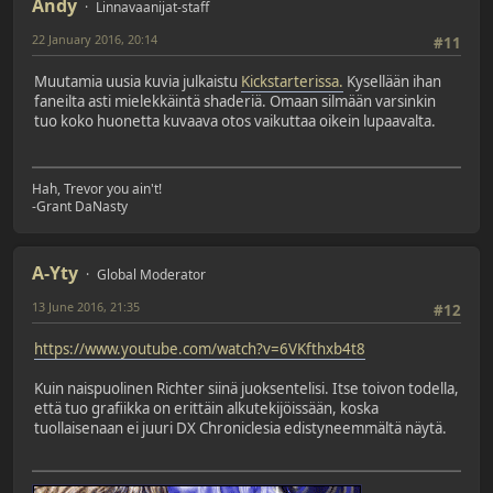
Andy
Linnavaanijat-staff
22 January 2016, 20:14
#11
Muutamia uusia kuvia julkaistu
Kickstarterissa.
Kysellään ihan
faneilta asti mielekkäintä shaderiä. Omaan silmään varsinkin
tuo koko huonetta kuvaava otos vaikuttaa oikein lupaavalta.
Hah, Trevor you ain't!
-Grant DaNasty
A-Yty
Global Moderator
13 June 2016, 21:35
#12
https://www.youtube.com/watch?v=6VKfthxb4t8
Kuin naispuolinen Richter siinä juoksentelisi. Itse toivon todella,
että tuo grafiikka on erittäin alkutekijöissään, koska
tuollaisenaan ei juuri DX Chroniclesia edistyneemmältä näytä.