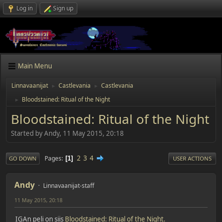
Log in
Sign up
Main Menu
Linnavaanijat
Castlevania
Castlevania
►
►
Bloodstained: Ritual of the Night
►
Bloodstained: Ritual of the Night
Started by Andy, 11 May 2015, 20:18
2
3
4
Pages
1
GO DOWN
USER ACTIONS
Andy
Linnavaanijat-staff
11 May 2015, 20:18
IGAn peli on siis
Bloodstained: Ritual of the Night.