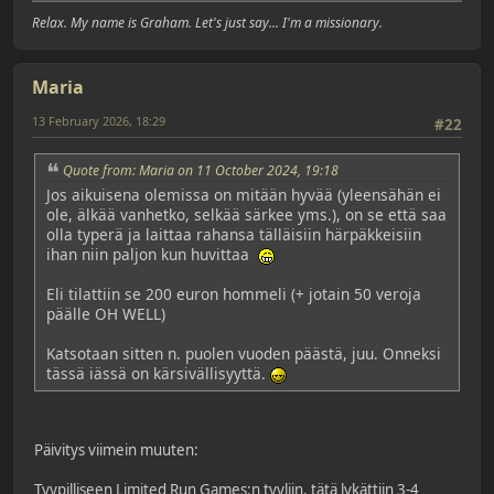
Relax. My name is Graham. Let's just say... I'm a missionary.
Maria
13 February 2026, 18:29
#22
Quote from: Maria on 11 October 2024, 19:18
Jos aikuisena olemissa on mitään hyvää (yleensähän ei
ole, älkää vanhetko, selkää särkee yms.), on se että saa
olla typerä ja laittaa rahansa tälläisiin härpäkkeisiin
ihan niin paljon kun huvittaa
Eli tilattiin se 200 euron hommeli (+ jotain 50 veroja
päälle OH WELL)
Katsotaan sitten n. puolen vuoden päästä, juu. Onneksi
tässä iässä on kärsivällisyyttä.
Päivitys viimein muuten:
Tyypilliseen Limited Run Games:n tyyliin, tätä lykättiin 3-4