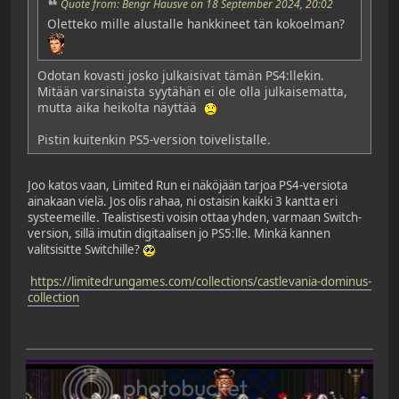
Quote from: Bengr Hausve on 18 September 2024, 20:02
Oletteko mille alustalle hankkineet tän kokoelman?
Odotan kovasti josko julkaisivat tämän PS4:llekin.
Mitään varsinaista syytähän ei ole olla julkaisematta,
mutta aika heikolta näyttää
Pistin kuitenkin PS5-version toivelistalle.
Joo katos vaan, Limited Run ei näköjään tarjoa PS4-versiota
ainakaan vielä. Jos olis rahaa, ni ostaisin kaikki 3 kantta eri
systeemeille. Tealistisesti voisin ottaa yhden, varmaan Switch-
version, sillä imutin digitaalisen jo PS5:lle. Minkä kannen
valitsisitte Switchille?
https://limitedrungames.com/collections/castlevania-dominus-
collection