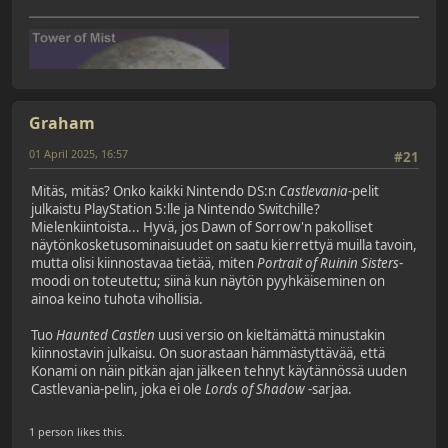
Graham
01 April 2025, 16:57
#21
Mitäs, mitäs? Onko kaikki Nintendo DS:n
Castlevania
-pelit
julkaistu PlayStation 5:lle ja Nintendo Switchille?
Mielenkiintoista... Hyvä, jos Dawn of Sorrow'n pakolliset
näytönkosketusominaisuudet on saatu kierrettyä muilla tavoin,
mutta olisi kiinnostavaa tietää, miten
Portrait of Ruinin
Sisters
-
moodi on toteutettu; siinä kun näytön pyyhkäiseminen on
ainoa keino tuhota vihollisia.
Tuo
Haunted Castlen
uusi versio on kieltämättä minustakin
kiinnostavin julkaisu. On suorastaan hämmästyttävää, että
Konami on näin pitkän ajan jälkeen tehnyt käytännössä uuden
Castlevania-pelin, joka ei ole
Lords of Shadow
-sarjaa.
1 person likes this.