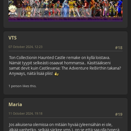
VTS
07 October 2024, 12:23
#18
Ton Collectionin Haunted Castle remake on kyllä loistava.
Nämät tyypit selkeästi osaavat hommansa.. Käsittääkseni
samat devit kuin Castlevania: The Adventure ReBirthin takana?
Anyways, näitä lisää pliis!
1 person likes this.
Maria
11 October 2024, 19:18
#19
Jos aikuisena olemissa on mitään hyvää (yleensähän ei ole,
älkää vanhetko, selkää särkee yms.), on se että saa olla typerä