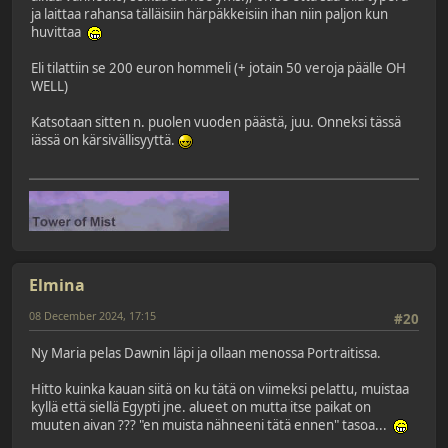
ja laittaa rahansa tälläisiin härpäkkeisiin ihan niin paljon kun
huvittaa
Eli tilattiin se 200 euron hommeli (+ jotain 50 veroja päälle OH
WELL)
Katsotaan sitten n. puolen vuoden päästä, juu. Onneksi tässä
iässä on kärsivällisyyttä.
Elmina
08 December 2024, 17:15
#20
Ny Maria pelas Dawnin läpi ja ollaan menossa Portraitissa.
Hitto kuinka kauan siitä on ku tätä on viimeksi pelattu, muistaa
kyllä että siellä Egypti jne. alueet on mutta itse paikat on
muuten aivan ??? "en muista nähneeni tätä ennen" tasoa...