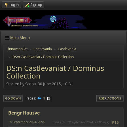
Log in
Sign up
Main Menu
Linnavaanijat
Castlevania
Castlevania
►
►
DS:n Castlevaniat / Dominus Collection
►
DS:n Castlevaniat / Dominus
Collection
Started by Saeba, 30 June 2015, 10:31
1
Pages
2
GO DOWN
USER ACTIONS
Bengr Hausve
18 September 2024, 20:02
Last Edit
: 18 September 2024, 22:06 by Q
#15