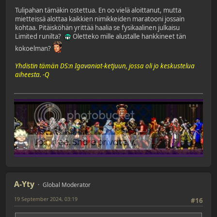
Tulipahan tämäkin ostettua. En oo vielä aloittanut, mutta
mietteissä alottaa kaikkien nimikkeiden maratooni jossain
kohtaa. Pitäisköhän yrittää haalia se fysikaalinen julkaisu
Limited runilta?
Oletteko mille alustalle hankkineet tän
kokoelman?
Yhdistin tämän DS:n Igavaniat-ketjuun, jossa oli jo keskustelua
aiheesta. -Q
A-Yty
Global Moderator
19 September 2024, 03:19
#16