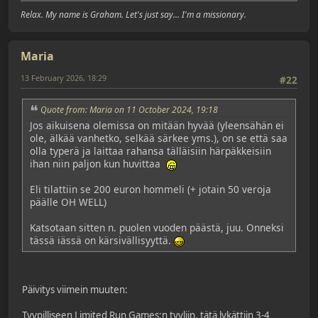
Relax. My name is Graham. Let's just say... I'm a missionary.
Maria
13 February 2026, 18:29
#22
Quote from: Maria on 11 October 2024, 19:18
Jos aikuisena olemissa on mitään hyvää (yleensähän ei
ole, älkää vanhetko, selkää särkee yms.), on se että saa
olla typerä ja laittaa rahansa tälläisiin härpäkkeisiin
ihan niin paljon kun huvittaa
Eli tilattiin se 200 euron hommeli (+ jotain 50 veroja
päälle OH WELL)
Katsotaan sitten n. puolen vuoden päästä, juu. Onneksi
tässä iässä on kärsivällisyyttä.
Päivitys viimein muuten:
Tyypilliseen Limited Run Games:n tyyliin, tätä lykättiin 3-4