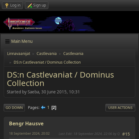
Log in
Sign up
Main Menu
Linnavaanijat
Castlevania
Castlevania
►
►
DS:n Castlevaniat / Dominus Collection
►
DS:n Castlevaniat / Dominus
Collection
Started by Saeba, 30 June 2015, 10:31
1
Pages
2
GO DOWN
USER ACTIONS
Bengr Hausve
18 September 2024, 20:02
Last Edit
: 18 September 2024, 22:06 by Q
#15