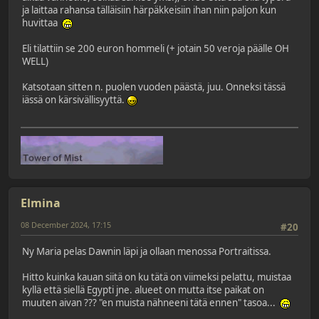
ja laittaa rahansa tälläisiin härpäkkeisiin ihan niin paljon kun
huvittaa
Eli tilattiin se 200 euron hommeli (+ jotain 50 veroja päälle OH
WELL)
Katsotaan sitten n. puolen vuoden päästä, juu. Onneksi tässä
iässä on kärsivällisyyttä.
Elmina
08 December 2024, 17:15
#20
Ny Maria pelas Dawnin läpi ja ollaan menossa Portraitissa.
Hitto kuinka kauan siitä on ku tätä on viimeksi pelattu, muistaa
kyllä että siellä Egypti jne. alueet on mutta itse paikat on
muuten aivan ??? "en muista nähneeni tätä ennen" tasoa...