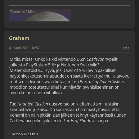
Graham
01 April 2025, 16:57
#21
Mitäs, mitäs? Onko kaikki Nintendo DS:n
Castlevania
-pelit
julkaistu PlayStation 5:lle ja Nintendo Switchille?
Mielenkiintoista... Hyvä, jos Dawn of Sorrow'n pakolliset
näytönkosketusominaisuudet on saatu kierrettyä muilla tavoin,
mutta olisi kiinnostavaa tietää, miten
Portrait of Ruinin
Sisters
-
moodi on toteutettu; siinä kun näytön pyyhkäiseminen on
ainoa keino tuhota vihollisia.
Tuo
Haunted Castlen
uusi versio on kieltämättä minustakin
kiinnostavin julkaisu. On suorastaan hämmästyttävää, että
Konami on näin pitkän ajan jälkeen tehnyt käytännössä uuden
Castlevania-pelin, joka ei ole
Lords of Shadow
-sarjaa.
1 person likes this.