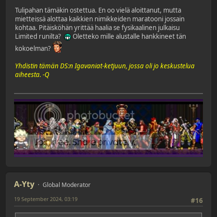
Tulipahan tämäkin ostettua. En oo vielä aloittanut, mutta
mietteissä alottaa kaikkien nimikkeiden maratooni jossain
kohtaa. Pitäisköhän yrittää haalia se fysikaalinen julkaisu
Limited runilta?
Oletteko mille alustalle hankkineet tän
kokoelman?
Yhdistin tämän DS:n Igavaniat-ketjuun, jossa oli jo keskustelua
aiheesta. -Q
A-Yty
Global Moderator
19 September 2024, 03:19
#16