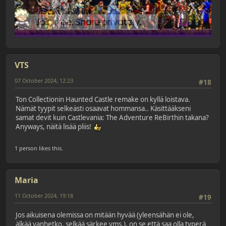
VTS
07 October 2024, 12:23
#18
Ton Collectionin Haunted Castle remake on kyllä loistava.
Nämät tyypit selkeästi osaavat hommansa.. Käsittääkseni
samat devit kuin Castlevania: The Adventure ReBirthin takana?
Anyways, näitä lisää pliis!
1 person likes this.
Maria
11 October 2024, 19:18
#19
Jos aikuisena olemissa on mitään hyvää (yleensähän ei ole,
älkää vanhetko, selkää särkee yms.), on se että saa olla typerä