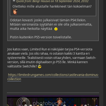
Quote from: Bengr Hausve on 18 September 2024, 20:02
Oletteko mille alustalle hankkineet tän kokoelman?
Odotan kovasti josko julkaisivat tämän PS4:llekin.
Mitään varsinaista syytähän ei ole olla julkaisematta,
mutta aika heikolta näyttää
Pistin kuitenkin PS5-version toivelistalle.
Joo katos vaan, Limited Run ei näköjään tarjoa PS4-versiota
ainakaan vielä. Jos olis rahaa, ni ostaisin kaikki 3 kantta eri
systeemeille. Tealistisesti voisin ottaa yhden, varmaan Switch-
version, sillä imutin digitaalisen jo PS5:lle. Minkä kannen
valitsisitte Switchille?
https://limitedrungames.com/collections/castlevania-dominus-
collection