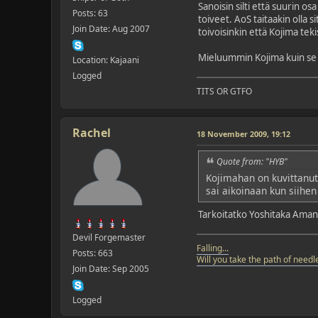
Sanoisin silti että suurin o
Posts: 63
toiveet. AoS taitaakin olla s
Join Date: Aug 2007
toivoisinkin että Kojima teki
Mieluummin Kojima kuin se 
Location: Kajaani
Logged
TITS OR GTFO
Rachel
18 November 2009, 19:12
Quote from: "HYB"
Kojimahan on kuvittanut 
sai aikoinaan kun siihe
Tarkoitatko Yoshitaka Amano
Devil Forgemaster
Falling...
Posts: 663
Will you take the path of needle
Join Date: Sep 2005
Logged