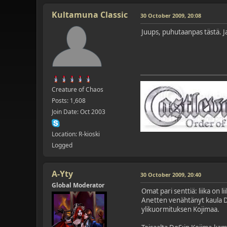
Kultamuna Classic
30 October 2009, 20:08
Juups, puhutaanpas tästä. Ja
Creature of Chaos
Posts: 1,608
Join Date: Oct 2003
Location: R-kioski
Logged
A-Yty
30 October 2009, 20:40
Global Moderator
Omat pari senttiä: liika on 
Anetten venähtänyt kaula DX
ylikuormituksen Kojimaa.