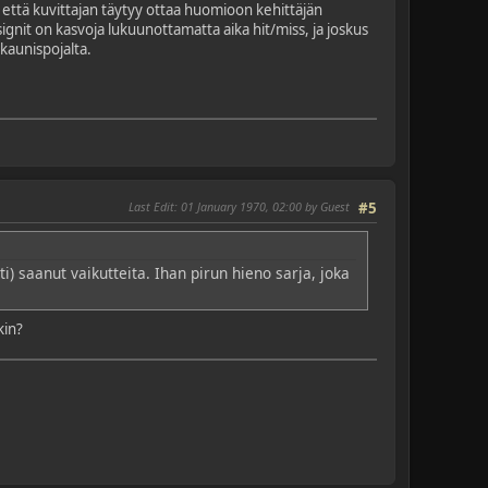
a että kuvittajan täytyy ottaa huomioon kehittäjän
gnit on kasvoja lukuunottamatta aika hit/miss, ja joskus
 kaunispojalta.
Last Edit
: 01 January 1970, 02:00 by Guest
#5
 saanut vaikutteita. Ihan pirun hieno sarja, joka
kin?