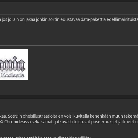
 jos jollain on jakaa jonkin sortin edustavaa data-pakettia edellämainituist
liikaa. SotN:in oheisillustraatioita en voisi kuvitella kenenkään muun teke
 Chroniclesissa sekä samat, jatkuvasti toistuvat poseeraukset ja ilmeet ov