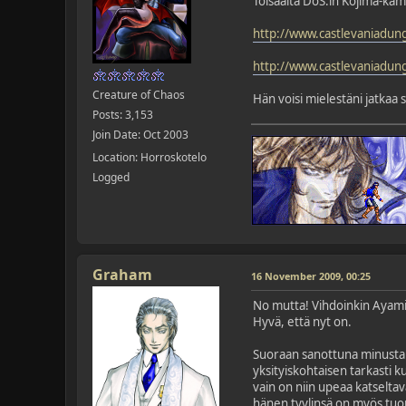
Toisaalta DoS:in Kojima-kam
http://www.castlevaniadung
http://www.castlevaniadung
Creature of Chaos
Hän voisi mielestäni jatkaa s
Posts: 3,153
Join Date: Oct 2003
Location: Horroskotelo
Logged
Graham
16 November 2009, 00:25
No mutta! Vihdoinkin Ayami K
Hyvä, että nyt on.
Suoraan sanottuna minusta 
yksityiskohtaisen tarkasti k
vain on niin upeaa katselta
hänen tyylinsä on myös tuonu