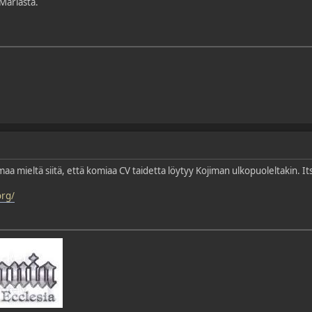
Mariasta.
aa mieltä siitä, että komiaa CV taidetta löytyy Kojiman ulkopuoleltakin. Its
org/