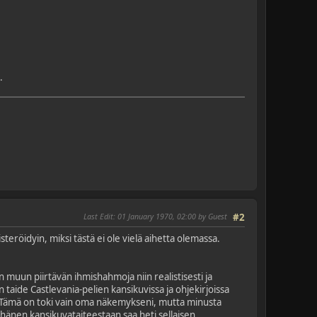
.
Last Edit
: 01 January 1970, 02:00 by Guest
#2
eröidyin, miksi tästä ei ole vielä aihetta olemassa.
uun piirtävän ihmishahmoja niin realistisesti ja
 taide Castlevania-pelien kansikuvissa ja ohjekirjoissa
e. Tämä on toki vain oma näkemykseni, mutta minusta
ä hänen kansikuvataiteestaan saa heti sellaisen