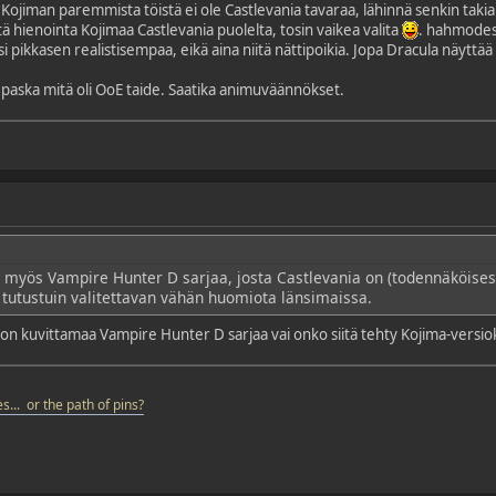
sa Kojiman paremmista töistä ei ole Castlevania tavaraa, lähinnä senkin taki
itä hienointa Kojimaa Castlevania puolelta, tosin vaikea valita
. hahmodesi
si pikkasen realistisempaa, eikä aina niitä nättipoikia. Jopa Dracula näyttää
paska mitä oli OoE taide. Saatika animuväännökset.
myös Vampire Hunter D sarjaa, josta Castlevania on (todennäköisesti)
n tutustuin valitettavan vähän huomiota länsimaissa.
n kuvittamaa Vampire Hunter D sarjaa vai onko siitä tehty Kojima-versio
s... or the path of pins?