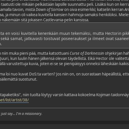
 taatusti ole mikään pelkästään lapsille suunnattu peli. Lisäksi kun on kerr
amalla tavoin, mistä
Dawn of Sorrow
on oiva esimerkki; katselin kerran
Ar
, ja minun oli vaikea kuvitella kansien hahmoja samaksi henkilöksi. Mieles
an näkemään sitä jokaisen Castlevania-pelin kansissa.
ioita en voisi kuvitella kenenkään muun tekemäksi, mutta Hectorin pi
sekä samat, jatkuvasti toistuvat poseeraukset ja ilmeet ovat saaneet
a.
n niin muka pieni pää, mutta katsottuani
Curse of Darknessin
ohjekirjan ha
uuri, kun luulin hänen jälkensä olevan täydellistä. Eikä Hector ole valitett
lä varustettuja kuvia, joten ei se se pienipäisyys onneksi läheskään kaikis
ma loi nuo kuvat DoS:ta varten? Jos niin on, on suorastaan häpeällistä, e
 epäilemättä suostunut.
datapaketiksi", niin tuolta löytyy varsin kattava kokoelma Kojiman taidonnäy
et/list/artist/38/
just say... I'm a missionary.