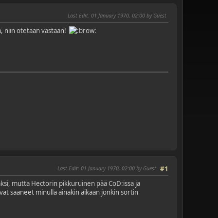
Last Edit
: 01 January 1970, 02:00 by Guest
a, niin otetaan vastaan!
Last Edit
: 01 January 1970, 02:00 by Guest
#1
mäksi, mutta Hectorin pikkuruinen pää CoD:issa ja
at saaneet minulla ainakin aikaan jonkin sortin