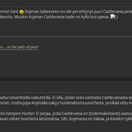
unnon fani!
Kojiman taiteeseen en ole perehtynyt juuri Castlevania peli
teesta. Muukin Kojiman Castlevania-taide on kyllä tosi upeaa.
s... or the path of pins?
kauhuromanttisilla vaikutteilla. Ei sillä, pidän sekä vanhasta Castlevaniasta
min, mutta jopa Kojimalla näkyy huolimattomuusvirheitä. Ja elkää vittu 
s Vampire Hunter D sarjaa, josta Castlevania on (todennäköisesti) saanut v
tavan vähän huomiota länsimaissa. Silti, Kojimassa on taikaa, ja itsekkin tyk