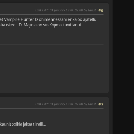
Last Edit
: 01 January 1970, 02:00 by Guest
#6
nu et Vampire Hunter D ohimennessäni enkä oo ajatellu
a iskee :,D. Majinia on siis Kojima kuvittanut.
Last Edit
: 01 January 1970, 02:00 by Guest
#7
unispoikia jaksa tiiraill...