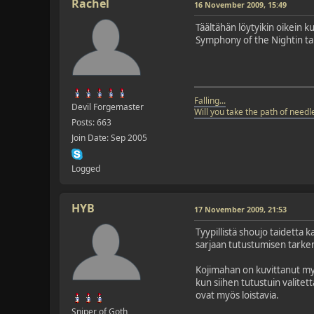
Rachel
16 November 2009, 15:49
Täältähän löytyikin oikein k
Symphony of the Nightin tai
Falling...
Devil Forgemaster
Will you take the path of needle
Posts: 663
Join Date: Sep 2005
Logged
HYB
17 November 2009, 21:53
Tyypillistä shoujo taidetta 
sarjaan tutustumisen tarkem
Kojimahan on kuvittanut myö
kun siihen tutustuin valitet
ovat myös loistavia.
Sniper of Goth