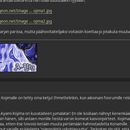
a antaa uskoa että hän osaa uudistaakin tyyliään:
eon.net/Image ... ojima1.jpg
eon.net/Image ... ojima2.jpg
arjan parissa, mutta päähovitaitelijaksi voitaisiin koettaa jo jotakuta muuta
ojimalle on tehty oma ketju! Ihmettelinkin, kun aikoinani foorumille rekist
Ayami Kojima on kuvataiteen jumalatar! En ole koskaan nähnyt kenenkään m
uin hänen, silti antaen monille heistä varsin komeat kasvonpiirteet. Kojiman
vaa, etten itse toivoisi ketään muuta piirtämään hahmotaidetta Konamill
t sarjalle eräänlaista "näennäistä uskottavuutta". Tarkoitan siis sitä, ett