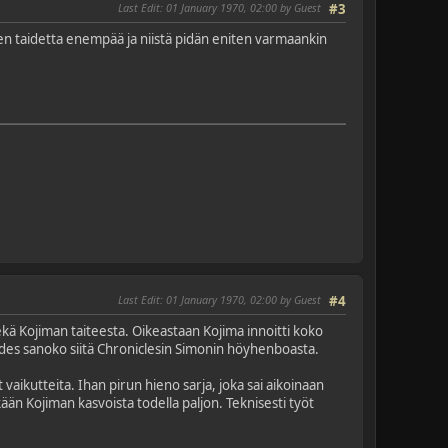
Last Edit
: 01 January 1970, 02:00 by Guest
#3
en taidetta enempää ja niistä pidän eniten varmaankin
Last Edit
: 01 January 1970, 02:00 by Guest
#4
 sekä Kojiman taiteesta. Oikeastaan Kojima innoitti koko
edes sanoko siitä Chroniclesin Simonin höyhenboasta.
aikutteita. Ihan pirun hieno sarja, joka sai aikoinaan
kään Kojiman kasvoista todella paljon. Teknisesti työt