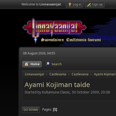
Welcome to
Linnavaanijat
.
Log in
Sign up
08 August 2026, 04:55
Home
Search
Linnavaanijat
Castlevania
Castlevania
Ayami Kojiman 
►
►
►
Ayami Kojiman taide
Started by Kultamuna Classic, 30 October 2009, 20:08
Pages
1
GO DOWN