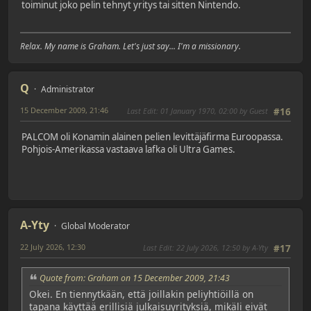
toiminut joko pelin tehnyt yritys tai sitten Nintendo.
Relax. My name is Graham. Let's just say... I'm a missionary.
Q
Administrator
15 December 2009, 21:46
Last Edit
: 01 January 1970, 02:00 by Guest
#16
PALCOM oli Konamin alainen pelien levittäjäfirma Euroopassa.
Pohjois-Amerikassa vastaava lafka oli Ultra Games.
A-Yty
Global Moderator
22 July 2026, 12:30
Last Edit
: 22 July 2026, 12:50 by A-Yty
#17
Quote from: Graham on 15 December 2009, 21:43
Okei. En tiennytkään, että joillakin peliyhtiöillä on
tapana käyttää erillisiä julkaisuyrityksiä, mikäli eivät