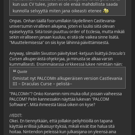
kun uus CV tulee, joten ei ole enää mahdollista saada
kunnolla selvyyttä miten jana oikeasti etenee
Onpas. Onhan täällä foorumillakin täydellinen Castlevania-
universumin virallinen aikajana, joten ei luulisi siitä olevan
epäselvyyttä. Siitä tosin puuttuu order of Ecclesia, mutta mikäli
sekin viralliseen janaan kuuluu, ei sitä ole vaikea sinne lisätä.
"Muuttelemisessa" on siis kyse lähinnä päivittämisestä.
Anyway, silmäilin Sivuston päivitykset -ketjuun lisättyä
Dracula's
Cursen
alkuperäistä ohjekirjaa, ja minusta se alkaa varsin
kummallisesti. Ensimmäisessä virkkeessä lukee nimittäin näin:
Quote
Omistat nyt PALCOMn alkuperäisen version Castlevania
III – Draculas Curse – pelistä--
"PALCOMn"? Onko Konamin nimi muka ollut jossain vaiheessa
PALCOM? Pelin kannessakin näyttää lukevan "PALCOM
Software". Mitä ihmeestä tässä oikein on kyse?
//EDIT:
Okei. En tiennytkään, että joillakin peliyhtiöillä on tapana
käyttää erillisiä julkaisuyrityksiä, mikäli eivät itse halua sitä
hoitaa. Nintendon peleissä kun julkaisijana on yleensä aina