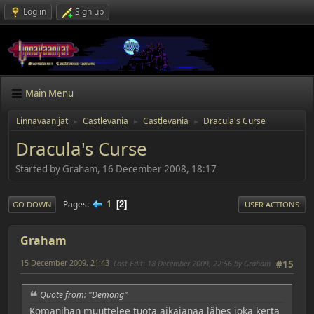
Log in
Sign up
Main Menu
Linnavaanijat
Castlevania
Castlevania
Dracula's Curse
►
►
►
Dracula's Curse
Started by Graham, 16 December 2008, 18:17
1
Pages
2
GO DOWN
USER ACTIONS
Graham
15 December 2009, 21:43
Last Edit
: 18 December 2009, 22:56 by Graham
#15
Quote from: "Demong"
Komanihan muuttelee tuota aikajanaa lähes joka kerta