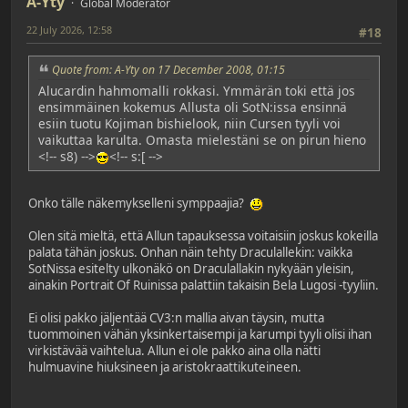
A-Yty
Global Moderator
22 July 2026, 12:58
#18
Quote from: A-Yty on 17 December 2008, 01:15
Alucardin hahmomalli rokkasi. Ymmärän toki että jos
ensimmäinen kokemus Allusta oli SotN:issa ensinnä
esiin tuotu Kojiman bishielook, niin Cursen tyyli voi
vaikuttaa karulta. Omasta mielestäni se on pirun hieno
<!-- s8) -->
<!-- s:[ -->
Onko tälle näkemykselleni symppaajia?
Olen sitä mieltä, että Allun tapauksessa voitaisiin joskus kokeilla
palata tähän joskus. Onhan näin tehty Draculallekin: vaikka
SotNissa esitelty ulkonäkö on Draculallakin nykyään yleisin,
ainakin Portrait Of Ruinissa palattiin takaisin Bela Lugosi -tyyliin.
Ei olisi pakko jäljentää CV3:n mallia aivan täysin, mutta
tuommoinen vähän yksinkertaisempi ja karumpi tyyli olisi ihan
virkistävää vaihtelua. Allun ei ole pakko aina olla nätti
hulmuavine hiuksineen ja aristokraattikuteineen.