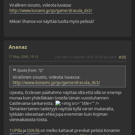
Virallinen sivusto, videota luvassa:
http://www.konami.jp/gs/game/dracula_ds3/
Miksei Shanoa voi näyttää tuolta myös pelissä?
Ananaz
17 May 2008, 19:13
Last Edit
: 01 January 1970, 02:00 by Guest
#35
Quote from: "Q"
Virallinen sivusto, videota luvassa:
http://www.konami.jp/gs/game/dracula_ds3/
Upeata, Ecclesian päähahmo näyttää siltä että sillä on enempi
munaa kuin yhdelläkään toisella tämän vuosituhannen
Castlevania-sankareista.
" title="" />
Tämänkertainen taidetyyli näyttää kyllä varsin mukavalta,
tykkään oikeastaan ehkä jopa enemmän kuin Kojiman
viimeaikaisista töistä.
1UPilla
ja
IGN:llä
on melko kattavat previkat pelistä Konamin