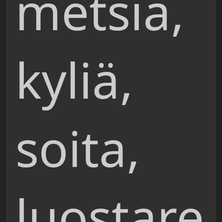
metsiä,
kyliä,
soita,
luostare