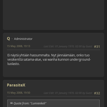
Q
Administrator
15 May 2008, 19:13
Last Edit
: 01 January 1970, 02:00 by Guest
#31
Ei näytä yhtään hassummalta. Nyt jännäämään, onko tuo
vesikenttä satama-alue, vai wanha kunnon underground-
luolasto.
ParasiteX
15 May 2008, 19:50
Last Edit
: 01 January 1970, 02:00 by Guest
#32
Quote from: "Lumienkeli"