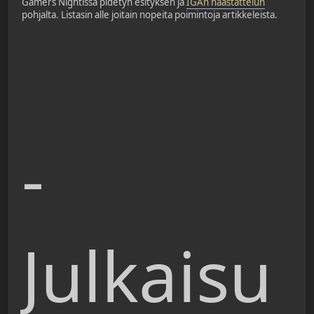
Gamers Nightissa pidetyn esityksen ja
IGAn haastattelun
pohjalta. Listasin alle joitain nopeita poimintoja artikkeleista.
-
Julkaisu