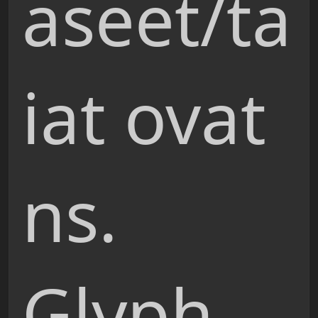
aseet/ta
iat ovat
ns.
Glyph-