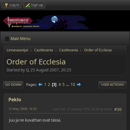
Log in
Sign up
Main Menu
Linnavaanijat
Castlevania
Castlevania
Order of Ecclesia
►
►
►
Order of Ecclesia
Started by Q, 25 August 2007, 20:25
1
2
4
5
...
10
Pages
3
GO DOWN
USER ACTIONS
Peklo
15 May 2008, 18:33
Last Edit
: 01 January 1970, 02:00 by Guest
#30
Juu ja ne kuvathan ovat tässä.