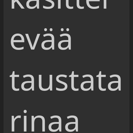
evää
taustata
rinaa