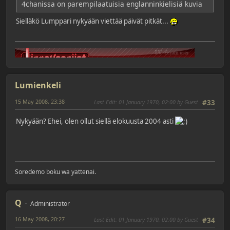
4chanissa on parempilaatuisia englanninkielisiä kuvia
Sielläkö Lumppari nykyään viettää päivät pitkät...
Lumienkeli
15 May 2008, 23:38
Last Edit
: 01 January 1970, 02:00 by Guest
#33
Nykyään? Ehei, olen ollut siellä elokuusta 2004 asti
Soredemo boku wa yattenai.
Q
Administrator
16 May 2008, 20:27
Last Edit
: 01 January 1970, 02:00 by Guest
#34