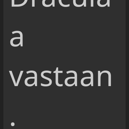
a
vastaan
.