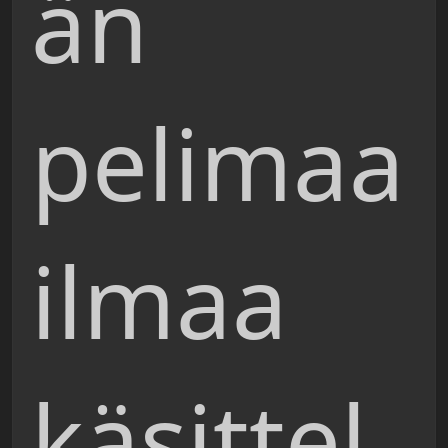
än
pelimaa
ilmaa
käsittel