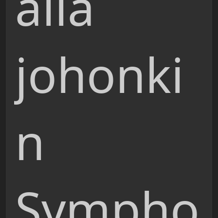
alla
johonki
n
Sympho