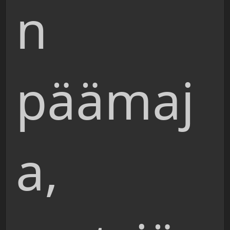
n
päämaj
a,