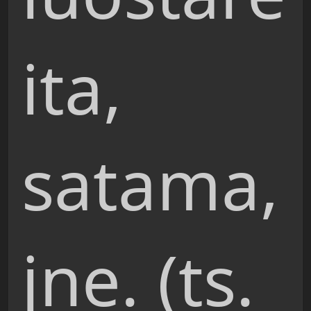
ita,
satama,
jne. (ts.