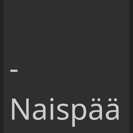
-
Naispää