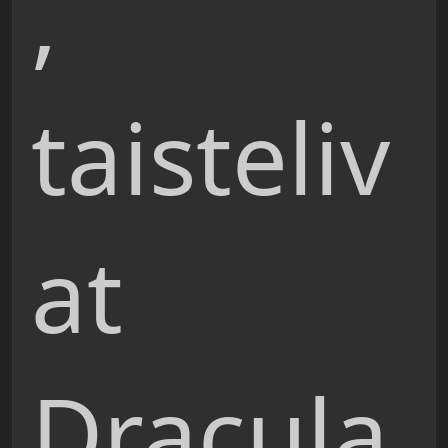
,
taisteliv
at
Dracula