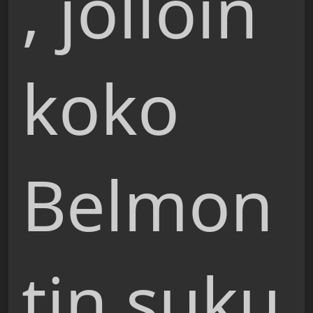
, jolloin
koko
Belmon
tin suku