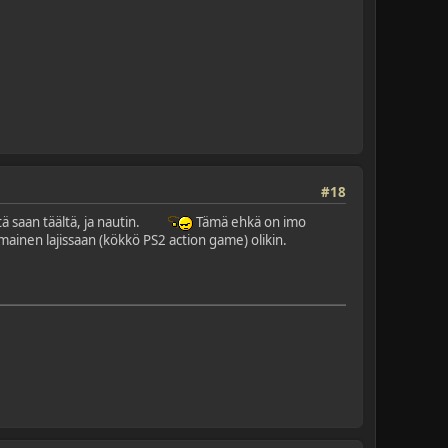
#18
 saan täältä, ja nautin.
Tämä ehkä on imo
ainen lajissaan (kökkö PS2 action game) olikin.