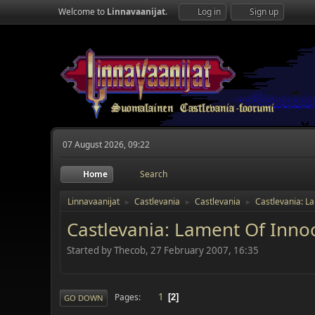
Welcome to
Linnavaanijat
.
Log in
Sign up
07 August 2026, 09:22
Home
Search
Linnavaanijat
Castlevania
Castlevania
Castlevania: L
►
►
►
Castlevania: Lament Of Inno
Started by Thecob, 27 February 2007, 16:35
1
Pages
2
GO DOWN