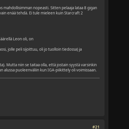
los mahdollisimman nopeasti. Sitten pelaaja lataa 8 gigan
vain enää tehdä. Ei tule mieleen kuin Starcraft 2
äärellä Leon oli, on
jolle peli sijoittuu, oli jo tuolloin tiedossa) ja
 Mutta niin se taitaa olla, että jostain syystä varsinkin
alussa puoleenväliin kun IGA-piikittely oli voimissaan.
#21