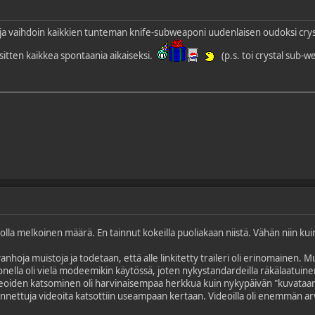
, ja vaihdoin kaikkien tunteman knife-subweaponi uudenlaisen oudoksi cr
 sitten kaikkea spontaania aikaiseksi.
(p.s. toi crystal sub-
isi olla melkoinen määrä. En tainnut kokeilla puoliakaan niistä. Vähän niin k
nhoja muistoja ja todetaan, että alle linkitetty traileri oli erinomainen. M
ella oli vielä modeemikin käytössä, joten nykystandardeilla räkälaatuinen
deoiden katsominen oli harvinaisempaa herkkua kuin nykypäivän "kuvataan
nnettuja videoita katsottiin useampaan kertaan. Videoilla oli enemmän arvo