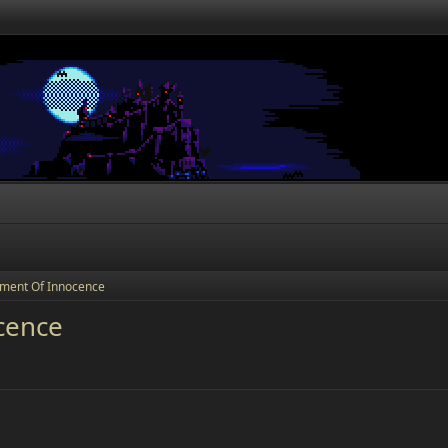
ament Of Innocence
cence