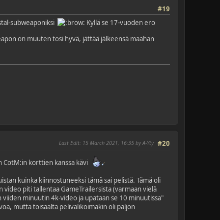
#19
ystal-subweaponiksi
Kyllä se 17-vuoden ero
weapon on muuten tosi hyvä, jättää jälkeensä maahan
Last Edit
: 15 March 2021, 16:35 by A-Yty
#20
uin CotM:in korttien kanssa kävi
uistan kuinka kiinnostuneeksi tämä sai pelistä. Tämä oli
 video piti tallentaa GameTrailersista (varmaan vielä
 viiden minuutin 4k-video ja upataan se 10 minuutissa"
a, mutta toisaalta pelivalikoimakin oli paljon