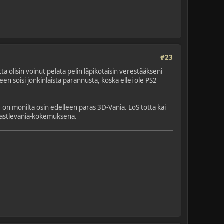
#23
tta olisin voinut pelata pelin läpikotaisin verestääkseni
een soisi jonkinlaista parannusta, koska ellei ole PS2
 on monilta osin edelleen paras 3D-Vania. LoS totta kai
i Castlevania-kokemuksena.