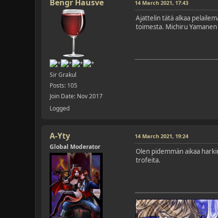
Bengr Hausve
14 March 2021, 17:43
Ajattelin tätä alkaa pelail
toimesta. Michiru Yamanen
Sir Grakul
Posts: 105
Join Date: Nov 2017
Logged
A-Yty
14 March 2021, 19:24
Global Moderator
Olen pidemmän aikaa harkinn
trofeita.