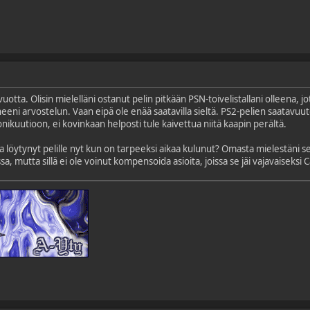
vuotta. Olisin mielelläni ostanut pelin pitkään PSN-toivelistallani olleena, jo
aneeni arvostelun. Vaan eipä ole enää saatavilla sieltä. PS2-pelien saatavuut
tonikuutioon, ei kovinkaan helposti tule kaivettua niitä kaapin perältä.
 löytynyt pelille nyt kun on tarpeeksi aikaa kulunut? Omasta mielestäni se
a, mutta sillä ei ole voinut kompensoida asioita, joissa se jäi vajavaiseks