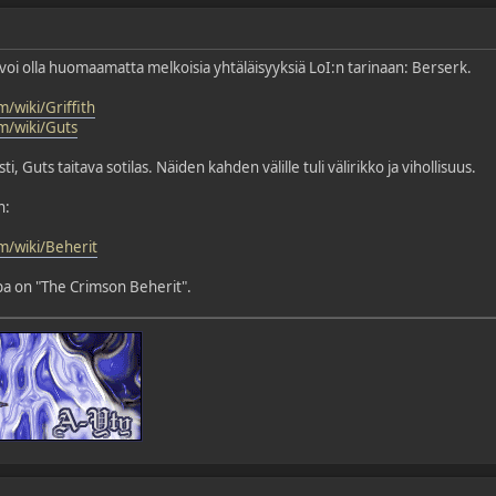
en voi olla huomaamatta melkoisia yhtäläisyyksiä LoI:n tarinaan: Berserk.
/wiki/Griffith
m/wiki/Guts
i, Guts taitava sotilas. Näiden kahden välille tuli välirikko ja vihollisuus.
n:
m/wiki/Beherit
pa on "The Crimson Beherit".