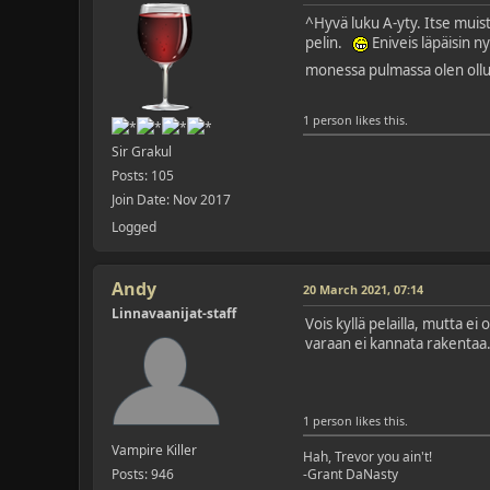
^Hyvä luku A-yty. Itse muis
pelin.
Eniveis läpäisin n
monessa pulmassa olen oll
1 person likes this.
Sir Grakul
Posts: 105
Join Date: Nov 2017
Logged
Andy
20 March 2021, 07:14
Linnavaanijat-staff
Vois kyllä pelailla, mutta ei
varaan ei kannata rakentaa
1 person likes this.
Vampire Killer
Hah, Trevor you ain't!
Posts: 946
-Grant DaNasty