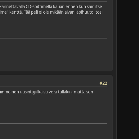
 kannettavalla CD-soittimella kauan ennen kun sain itse
e" kenttä. Tää peli ei ole mikään aivan läpihuuto, tosi
#22
onninmoinen uusintajulkaisu voisi tullakin, mutta sen