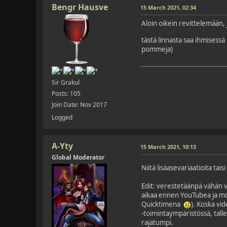
Bengr Hausve
15 March 2021, 02:34
Aloin oikein revittelemään
tästä linnasta saa ihmisessä
pommeja)
Sir Grakul
Posts: 105
Join Date: Nov 2017
Logged
A-Yty
15 March 2021, 10:13
Global Moderator
Niitä lisäasevariaatioita ta
Edit: verestetäänpä vähän va
aikaa ennen YouTubea ja mon
Quicktimena
). Koska vi
-toimintaympäristössä, talle
rajatumpi.