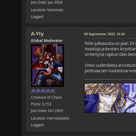
Join Date: Jun 2004
Location: Vammala
Logged
A-Yty
09 September 2023, 16:43
Global Moderator
Pelin julkaisusta on pian 20 
muistoja ja kenties kirjoitt
viritettynä rajatun tilan be
Onko uudenlaista arvostusta
peittoaa sen tuotantoarvoiss
Creature of Chaos
Posts: 3,153
Join Date: Oct 2003
Location: Horroskotelo
Logged