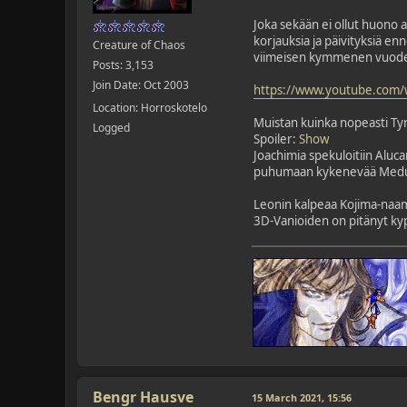
Joka sekään ei ollut huono a
korjauksia ja päivityksiä en
Creature of Chaos
viimeisen kymmenen vuoden
Posts: 3,153
Join Date: Oct 2003
https://www.youtube.com/
Location: Horroskotelo
Muistan kuinka nopeasti Tyrm
Logged
Spoiler
:
Show
Joachimia spekuloitiin Alucar
puhumaan kykenevää Meduus
Leonin kalpeaa Kojima-naamaa
3D-Vanioiden on pitänyt kyp
Bengr Hausve
15 March 2021, 15:56