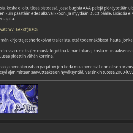
sia, koska ei oltu tässä pisteessä, jossa bugisia AAA-pelejä plöräytetään u
nen kuin päästään edes alkuvalikkoon. Ja myydään DLC:t päälle. Lisäosia ei 
 ajalta.
watch?v=Eex8ffJBzOE
än kirjoittajat sherlokoivat trailerista, että todennäköisesti hauta, jonka 
din sisarukseksi (en muista logiikkaa tämän takana, koska muistaakseni vuosi, 
aa pidettiin vähän kornina.
 ja nimeäkin vähän parjattiin (en tiedä mikä nimessä Leon oli sen arvoista).
syä ajan mittaan saavuttaakseen hyväksyntää. Varsinkin tuossa 2000-luvun 