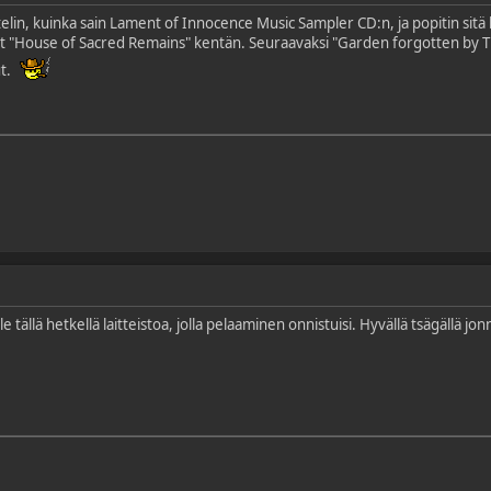
telin, kuinka sain Lament of Innocence Music Sampler CD:n, ja popitin sitä
yt "House of Sacred Remains" kentän. Seuraavaksi "Garden forgotten by Tim
ut.
 ole tällä hetkellä laitteistoa, jolla pelaaminen onnistuisi. Hyvällä tsägällä j
.