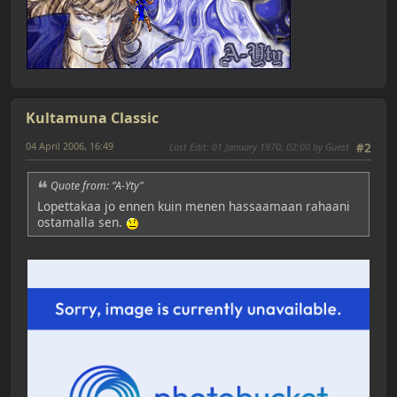
Kultamuna Classic
04 April 2006, 16:49
Last Edit
: 01 January 1970, 02:00 by Guest
#2
Quote from: "A-Yty"
Lopettakaa jo ennen kuin menen hassaamaan rahaani
ostamalla sen.