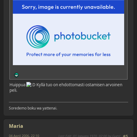
Huippua
Kyllä tuo on ehdottomasti ostamisen arvoinen
peli.
Soredemo boku wa yattenai.
Maria
04 April 2006, 22:10
Last Edit
: 01 January 1970, 02:00 by Guest
#5