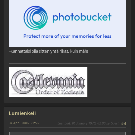
-Kannattaisi olla sitten yhtä rikas, kuin mäh!
Lumienkeli
04 April 2006, 21:56
Last Edit
: 01 January 1970, 02:00 by Guest
#4