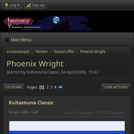
Log in
Sign up
Main Menu
Linnavaanijat
Yleinen
GameCoffin
Phoenix Wright
►
►
►
Phoenix Wright
Started by Kultamuna Classic, 04 April 2006, 15:47
2
3
4
Pages
1
GO DOWN
USER ACTIONS
Kultamuna Classic
04 April 2006, 15:47
Last Edit
: 01 January 1970, 02:00 by Guest