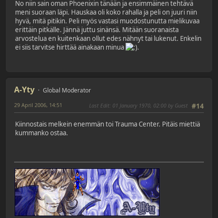
No niin sain oman Phoenixin tänään ja ensimmäinen tehtävä
meni suoraan läpi. Hauskaa oli koko rahalla ja peli on juuri niin
hyvä, mitä pitikin. Peli myös vastasi muodostunutta mielikuvaa
erittäin pitkälle. Jännä juttu sinänsä. Mitään suoranaista
arvostelua en kuitenkaan ollut edes nähnyt tai lukenut. Enkelin
ei siis tarvitse hirttää ainakaan minua
.
A-Yty
Global Moderator
29 April 2006, 14:51
Last Edit
: 01 January 1970, 02:00 by Guest
#14
Kiinnostais melkein enemmän toi Trauma Center. Pitäis miettiä
kummanko ostaa.