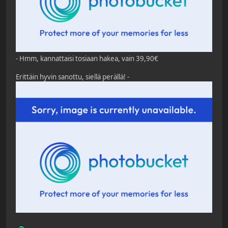
- Hmm, kannattaisi tosiaan hakea, vain 39,90€
Erittäin hyvin sanottu, siellä perällä! -