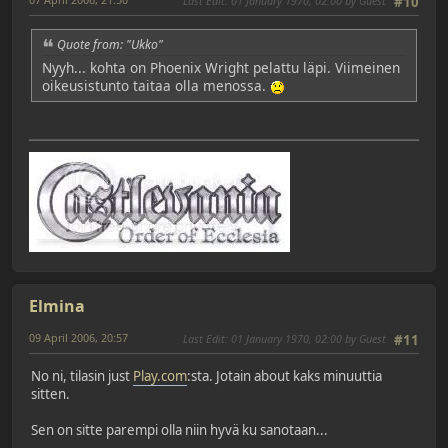
Last Edit
: 01 January 1970, 02:00 by Guest
#10
Quote from: "Ukko"
Nyyh... kohta on Phoenix Wright pelattu läpi. Viimeinen
oikeusistunto taitaa olla menossa.
Elmina
09 April 2006, 20:57
Last Edit
: 01 January 1970, 02:00 by Guest
#11
No ni, tilasin just
Play.com
:sta. Jotain about kaks minuuttia
sitten.
Sen on sitte parempi olla niin hyvä ku sanotaan...