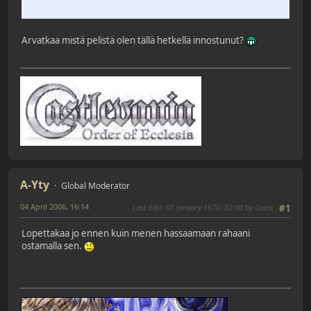
Arvatkaa mistä pelistä olen tällä hetkellä innostunut?
A-Yty
Global Moderator
04 April 2006, 16:14
Last Edit
: 01 January 1970, 02:00 by Guest
#1
Lopettakaa jo ennen kuin menen hassaamaan rahaani
ostamalla sen.