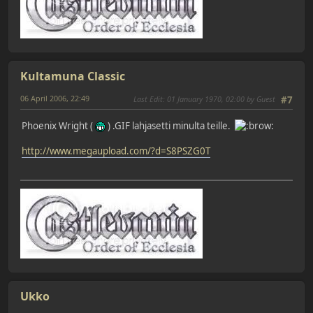
Kultamuna Classic
06 April 2006, 22:49
Last Edit
: 01 January 1970, 02:00 by Guest
#7
Phoenix Wright (
) .GIF lahjasetti minulta teille.
http://www.megaupload.com/?d=S8PSZG0T
Ukko