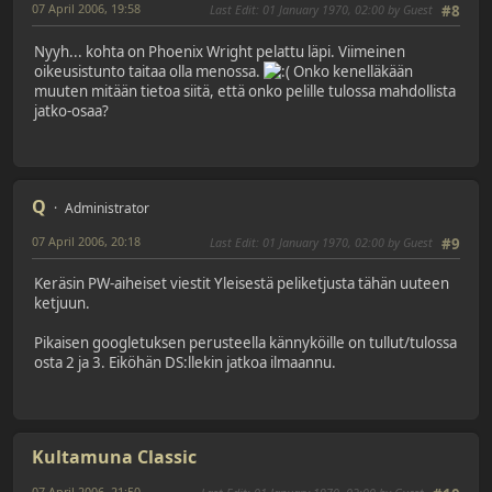
07 April 2006, 19:58
Last Edit
: 01 January 1970, 02:00 by Guest
#8
Nyyh... kohta on Phoenix Wright pelattu läpi. Viimeinen
oikeusistunto taitaa olla menossa.
Onko kenelläkään
muuten mitään tietoa siitä, että onko pelille tulossa mahdollista
jatko-osaa?
Q
Administrator
07 April 2006, 20:18
Last Edit
: 01 January 1970, 02:00 by Guest
#9
Keräsin PW-aiheiset viestit Yleisestä peliketjusta tähän uuteen
ketjuun.
Pikaisen googletuksen perusteella kännyköille on tullut/tulossa
osta 2 ja 3. Eiköhän DS:llekin jatkoa ilmaannu.
Kultamuna Classic
07 April 2006, 21:50