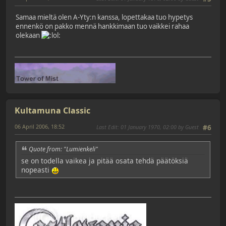
Samaa mieltä olen A-Yty:n kanssa, lopettakaa tuo hypetys
ennenkö on pakko mennä hankkimaan tuo vaikkei rahaa
olekaan
Kultamuna Classic
06 April 2006, 18:52
Last Edit
: 01 January 1970, 02:00 by Guest
#6
Quote from: "Lumienkeli"
se on todella vaikea ja pitää osata tehdä päätöksiä
nopeasti