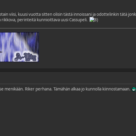
ain viisi, kuusi vuotta sitten olisin tästä innoissani ja odottelinkin tätä jo
ja rikkova, perinteitä kunnioittava uusi Cassupeli.
n se menikään. Riker perhana. Tämähän alkaa jo kunnolla kiinnostamaan.