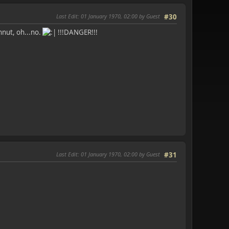
Last Edit
: 01 January 1970, 02:00 by Guest
#30
nnut, oh...no.
!!!DANGER!!!
Last Edit
: 01 January 1970, 02:00 by Guest
#31