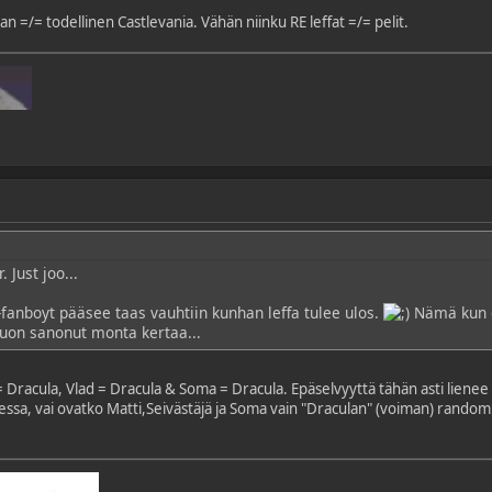
n =/= todellinen Castlevania. Vähän niinku RE leffat =/= pelit.
 Just joo...
a-fanboyt pääsee taas vauhtiin kunhan leffa tulee ulos.
Nämä kun e
tuon sanonut monta kertaa...
 = Dracula, Vlad = Dracula & Soma = Dracula. Epäselvyyttä tähän asti lienee 
eessa, vai ovatko Matti,Seivästäjä ja Soma vain "Draculan" (voiman) random