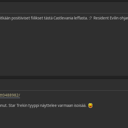
tkään positiiviset fiilikset tästä Castlevania leffasta.
:?
Resident Evilin ohja
/tt0488982/
nut. Star Trekin tyyppi näyttelee varmaan isoisää.