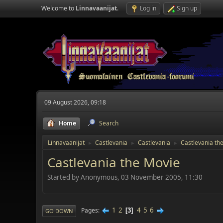
Welcome to
Linnavaanijat
.
Log in
Sign up
09 August 2026, 09:18
Home
Search
Linnavaanijat
Castlevania
Castlevania
Castlevania th
►
►
►
Castlevania the Movie
Started by Anonymous, 03 November 2005, 11:30
1
2
4
5
6
Pages
3
GO DOWN