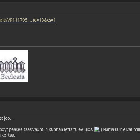
icle/VR111795 ... id=13&cs=1
t joo...
nboyt pääsee taas vauhtiin kunhan leffa tulee ulos.
Nämä kun eivät mill
kertaa...