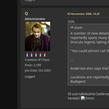
Q
03 November 2006, 14:29
Administrator
IGN:
Quote
A number of new details
reportedly spans many t
Dracula legend, taking i
"You could almost call t
...
Creature of Chaos
Posts: 3,180
Anderson also says that 
Join Date: Oct 2003
Logged
Locations are reportedly
Budapest.
Eli uusi näkökulma Castlevan
henkilö?