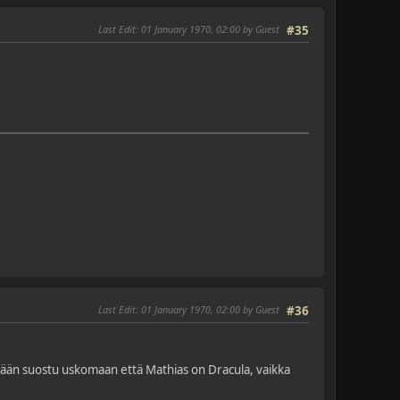
Last Edit
: 01 January 1970, 02:00 by Guest
#35
Last Edit
: 01 January 1970, 02:00 by Guest
#36
ään suostu uskomaan että Mathias on Dracula, vaikka