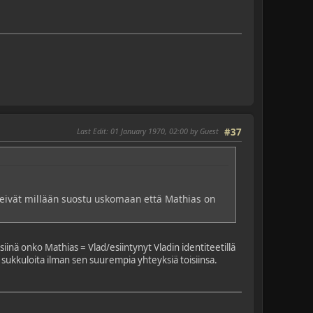
Last Edit
: 01 January 1970, 02:00 by Guest
#37
ivät millään suostu uskomaan että Mathias on
siinä onko Mathias = Vlad/esiintynyt Vladin identiteetillä
 sukkuloita ilman sen suurempia yhteyksiä toisiinsa.