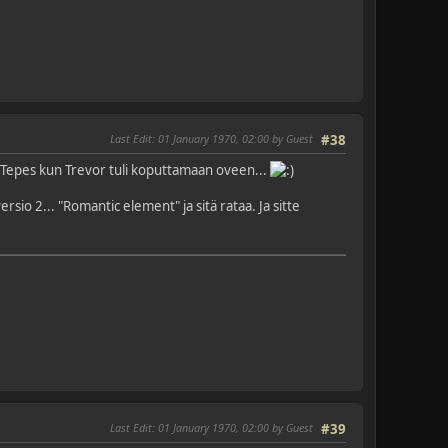
Last Edit
: 01 January 1970, 02:00 by Guest
#38
lad Tepes kun Trevor tuli koputtamaan oveen...
io 2... "Romantic element" ja sitä rataa. Ja sitte
Last Edit
: 01 January 1970, 02:00 by Guest
#39