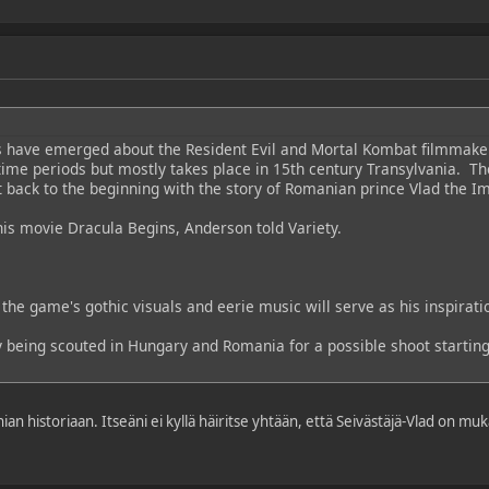
 have emerged about the Resident Evil and Mortal Kombat filmmaker'
ime periods but mostly takes place in 15th century Transylvania. The
t back to the beginning with the story of Romanian prince Vlad the Im
his movie Dracula Begins, Anderson told Variety.
the game's gothic visuals and eerie music will serve as his inspiratio
 being scouted in Hungary and Romania for a possible shoot starting i
ian historiaan. Itseäni ei kyllä häiritse yhtään, että Seivästäjä-Vlad on m