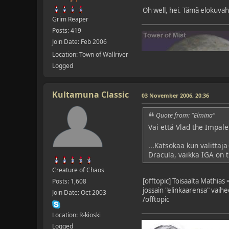
Oh well, hei. Tämä elokuvaha
Grim Reaper
Posts: 419
Join Date: Feb 2006
Location: Town of Wallriver
Logged
Kultamuna Classic
03 November 2006, 20:36
Quote from: "Elmina"
Vai että Vlad the Impaler.
...Katsokaa kun valittaj
Dracula, vaikka IGA on 
Creature of Chaos
[offtopic] Toisaalta Mathias
Posts: 1,608
jossain "elinkaarensa" vaih
Join Date: Oct 2003
/offtopic
Location: R-kioski
Logged