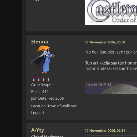
Elmina
03 November 2006, 20:50
No hei, itse olen sen teoria
Tuo artikkelia saa tän homma
niillon kuiteski Elisabetha si
Grim Reaper
Posts: 419
Join Date: Feb 2006
Location: Town of Wallriver
Logged
A-Yty
10 November 2006, 02:51
Global Moderator