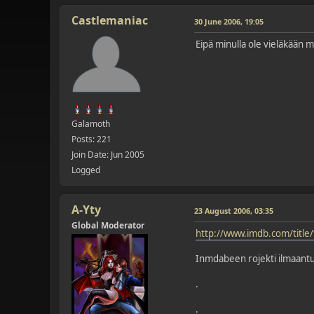
Castlemaniac
30 June 2006, 19:05
Eipä minulla ole vieläkään mi
Galamoth
Posts: 221
Join Date: Jun 2005
Logged
A-Yty
23 August 2006, 03:35
Global Moderator
http://www.imdb.com/title
Inmdabeen rojekti ilmaantu
.
.