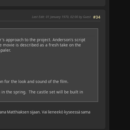
Last Edit
: 01 January 1970, 02:00 by Guest
#34
s approach to the project. Anderson's script
 movie is described as a fresh take on the
paler.
n for the look and sound of the film.
n the spring. The castle set will be built in
ukana Matthiaksen sijaan. Vai lieneekö kyseessä sama