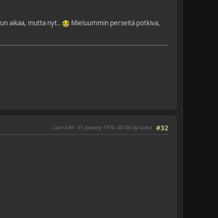
nkun aikaa, mutta nyt..
Mieluummin perseitä potkiva,
Last Edit
: 01 January 1970, 02:00 by Guest
#32