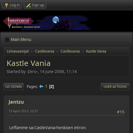
Log in
Sign up
Main Menu
Linnavaanijat
Castlevania
Castlevania
Kastle Vania
►
►
►
Kastle Vania
Started by -Zero-, 14 June 2006, 11:14
1
Pages
2
GO DOWN
USER ACTIONS
Jantzu
13 April 2012, 23:37
#15
Leffamme sai CastleVania-henkisen intron: