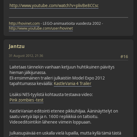
http://www.youtube.com/watch?v=plivBe8CCsc
http://hovinet.com
- LEGO-animaatioita vuodesta 2002 -
http://www.youtube.com/user/hovinet
Jantzu
31 August 2012, 21:36
#16
Laitetaas tännekin vanhaan ketjuun huhtikuinen päivitys
hieman jälkijunassa.
Eli ensimmäinen traileri julkaistiin Model Expo 2012
tapahtumassa keväällä:
KastleVania 4 Trailer
Lisäksi NES-tyylistä kohtausta testaava video:
Pink zombies -test
KastleVanian editointi etenee pikkuhiljaa. Ääninäyttelyt on
saatu vietyä läpi ja n. 1600 repliikkiä on taltioitu.
Videoeditointikin lähenee viimein loppuaan.
Julkaisupäivää en uskalla vielä lupailla, mutta kyllä tämä tästä