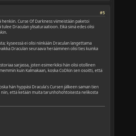
#5
ä henkiin. Curse Of Darkness viimeistään paketoi
ulee Draculan ylisaturaatioon. Eikä siinä edes olisi
nkin.
ta; kyseessä ei olisi niinkään Draculan langettama
n, vaikka Draculan seuraava herääminen olisi ties kuinka
storiaa sarjassa, joten esimerkiksi hän olisi otollinen
kummemmin kuin Kalmakaan, koska CoDkin sen osoitti, että
, koska hän hyppäsi Dracula's Cursen jälkeen saman tien
n niin, että ketään muita tarunhohohtoisesta nelikosta