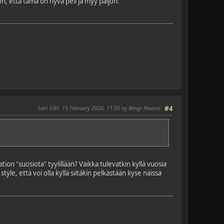
on, että tämä on hyvä peli ja myy paljon.
Last Edit
: 15 February 2026, 11:05 by Bengr Hausve
#4
ion "suosiota" tyylillään? Vaikka tulevatkin kyllä vuosia
yle, että voi olla kyllä siitäkin pelkästään kyse näissä