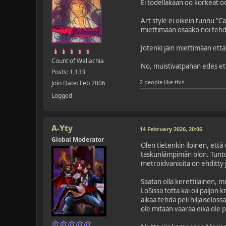
Ei todellakaan oo korkeat o
Art style ei oikein tunnu "C
miettimään osaako noi tehdä
Jotenki jäin miettimään että
Count of Wallachia
No, muistivatpahan edes ett
Posts: 1,133
2 people like this.
Join Date: Feb 2006
Logged
A-Yty
14 February 2026, 20:06
Global Moderator
Olen tietenkin iloinen, että
taskunlämpimän olon. Tuntuu
metroidvanioita on ehditty 
Saatan olla kerettiläinen, m
LoSissa totta kai oli paljon
aikaa tehdä peli hiljaiseloss
ole mitään väärää eikä ole p