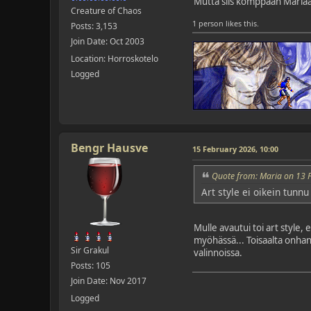
Mutta siis komppaan Mariaa. 
Creature of Chaos
1 person likes this.
Posts: 3,153
Join Date: Oct 2003
Location: Horroskotelo
Logged
Bengr Hausve
15 February 2026, 10:00
Quote from: Maria on 13 
Art style ei oikein tunn
Mulle avautui toi art style,
myöhässä... Toisaalta onhan 
Sir Grakul
valinnoissa.
Posts: 105
Join Date: Nov 2017
Logged