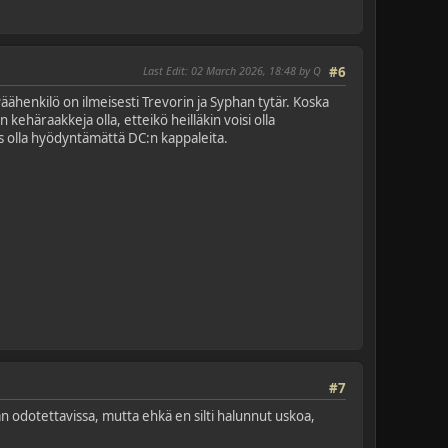
Last Edit
: 02 March 2026, 18:48 by Q
#6
ähenkilö on ilmeisesti Trevorin ja Syphan tytär. Koska
 kehäraakkeja olla, etteikö heilläkin voisi olla
s olla hyödyntämättä DC:n kappaleita.
#7
an odotettavissa, mutta ehkä en silti halunnut uskoa,