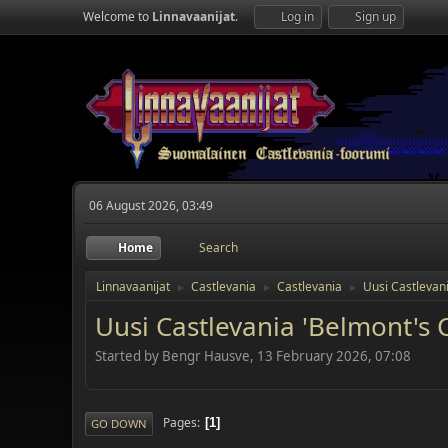
Welcome to
Linnavaanijat
.
Log in
Sign up
06 August 2026, 03:49
Home
Search
Linnavaanijat
Castlevania
Castlevania
Uusi Castlevan
►
►
►
Uusi Castlevania 'Belmont's 
Started by Bengr Hausve, 13 February 2026, 07:08
Pages
1
GO DOWN