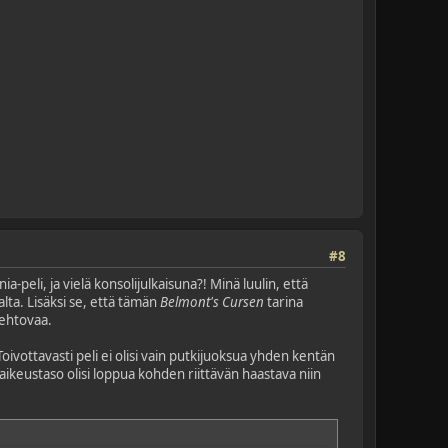
#8
ia-peli, ja vielä konsolijulkaisuna?! Minä luulin, että
lta. Lisäksi se, että tämän
Belmont's Cursen
tarina
kiehtovaa.
Toivottavasti peli ei olisi vain putkijuoksua yhden kentän
aikeustaso olisi loppua kohden riittävän haastava niin