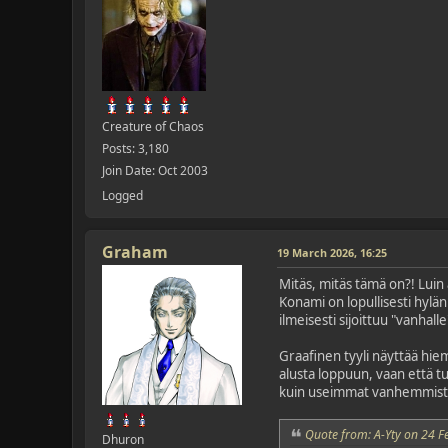
Creature of Chaos
Posts: 3,180
Join Date: Oct 2003
Logged
Graham
19 March 2026, 16:25
Mitäs, mitäs tämä on?! Luin 
Konami on lopullisesti hylän
ilmeisesti sijoittuu "vanhall
Graafinen tyyli näyttää hiem
alusta loppuun, vaan että t
kuin useimmat vanhemmista 
Quote from: A-Yty on 24 F
Dhuron