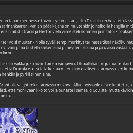
edän tähän mennessä: toivon sydämestäni, että Draculaa ei herätetä täss
tarinankaaren. Vanian pääaikajana on muutenkin jo heikoilla hangilla mitä t
ensin nitisti Dracin ja Hector vielä viimeisteli homman ja mitätöi kiroukse
urse" voisi muutenkin olla syvällisempi merkitys tarinassa tästä näkökulmas
nyt vain pitää taistella kaikenlaisia pimeyden ölliäisiä ja pirulaisia vastaa
n kirous.
ahis olisi vaikka joku aivan toinen vampyyri. Olroxillahan on jo muutenkin hi
von, että Dracula ei olisi tällä kertaa mitenkään osallisena tarinassa sen 
henkiin ja pyrkii siihen aina.
 Grant olisivat jotenkin tarinassa mukana. Allun poissaolo olisi oikeutettu
sti, että moni Vaanikko toivoi ja ounasteli samaa jo CoDista, mutta käviki
meltä.