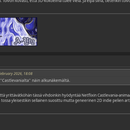
Toivon kovasti, että 3D-kokoelma tulee vielä. Ja eipä siinä, tietenkin toiv
February 2026, 18:08
u "Castlevanialta" näin alkunäkemältä.
 että yrittävätköhän tässä vihdoinkin hyödyntää Netflixin Castlevania-animaat
tossa yleisestikin sellainen suosittu mutta geneerinen 2D indie pelien art st