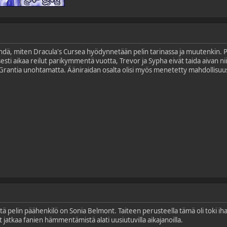
ähdä, miten Dracula's Cursea hyödynnetään pelin tarinassa ja muutenkin. Pä
esti aikaa reilut parikymmentä vuotta, Trevor ja Sypha eivät taida aivan niin
- Grantia unohtamatta. Ääniraidan osalta olisi myös menetetty mahdollisuu
tä pelin päähenkilö on Sonia Belmont. Taiteen perusteella tämä oli toki ih
at jatkaa fanien hämmentämistä alati uusiutuvilla aikajanoilla.