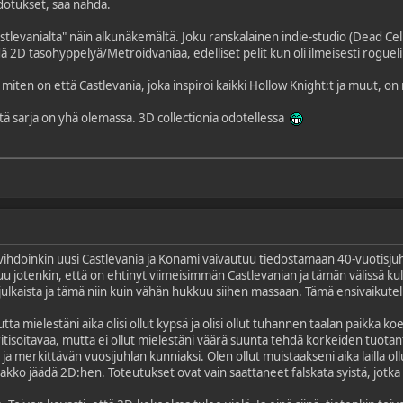
dotukset, saa nähdä.
astlevanialta" näin alkunäkemältä. Joku ranskalainen indie-studio (Dead Cells
 2D tasohyppelyä/Metroidvaniaa, edelliset pelit kun oli ilmeisesti rogueli
 miten on että Castlevania, joka inspiroi kaikki Hollow Knight:t ja muut, o
ä sarja on yhä olemassa. 3D collectionia odotellessa
 vihdoinkin uusi Castlevania ja Konami vaivautuu tiedostamaan 40-vuotisjuh
 jotenkin, että on ehtinyt viimeisimmän Castlevanian ja tämän välissä kulu
julkaista ja tämä niin kuin vähän hukkuu siihen massaan. Tämä ensivaikute
utta mielestäni aika olisi ollut kypsä ja olisi ollut tuhannen taalan paikka
 kritisoitavaa, mutta ei ollut mielestäni väärä suunta tehdä korkeiden tuotan
a ja merkittävän vuosijuhlan kunniaksi. Olen ollut muistaakseni aika lailla ol
akko jäädä 2D:hen. Toteutukset ovat vain saattaneet falskata syistä, jotka