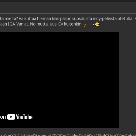
tä mieltä? Vaikuttaa hieman liian paljon suosituista indy-peleistä otetulta. 
kaan IGA-Vaniat. No mutta, uusi CV kuitenkin!
watch?v=X3-SJLWzjmE&pp=ygUZY2FzdGxldmFuaWEgc3RhdGUgb2YgcGx