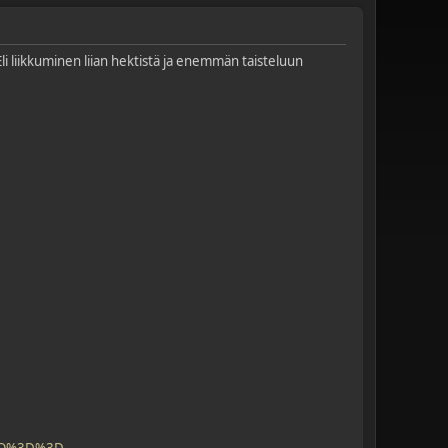
Eli liikkuminen liian hektistä ja enemmän taisteluun
heQ%3D%3D