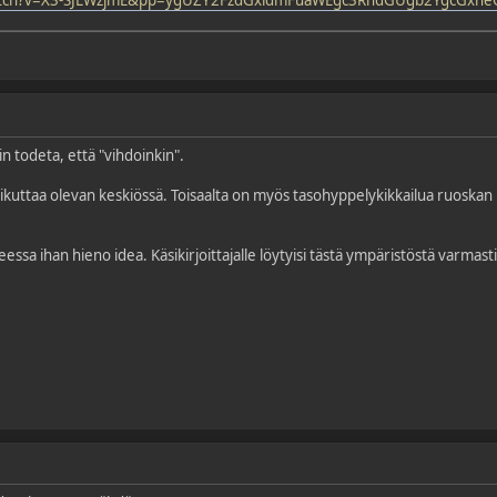
n todeta, että "vihdoinkin".
aikuttaa olevan keskiössä. Toisaalta on myös tasohyppelykikkailua ruoskan
teessa ihan hieno idea. Käsikirjoittajalle löytyisi tästä ympäristöstä varma