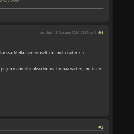
Last Edit
: 13 February 2026, 08:59 by Q
#1
 kanssa. Melko geneeriseltä toiminta kuitenkin
sti paljon mahdollisuuksia hienoa tarinaa varten, mutta en
#2