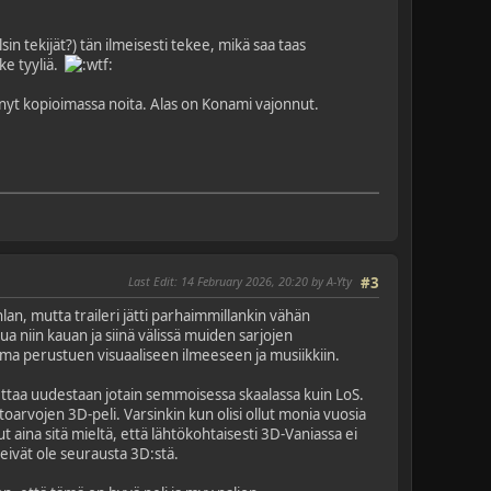
in tekijät?) tän ilmeisesti tekee, mikä saa taas
ke tyyliä.
n nyt kopioimassa noita. Alas on Konami vajonnut.
Last Edit
: 14 February 2026, 20:20 by A-Yty
#3
lan, mutta traileri jätti parhaimmillankin vähän
a niin kauan ja siinä välissä muiden sarjojen
lma perustuen visuaaliseen ilmeeseen ja musiikkiin.
 koettaa uudestaan jotain semmoisessa skaalassa kuin LoS.
toarvojen 3D-peli. Varsinkin kun olisi ollut monia vuosia
lut aina sitä mieltä, että lähtökohtaisesti 3D-Vaniassa ei
 eivät ole seurausta 3D:stä.