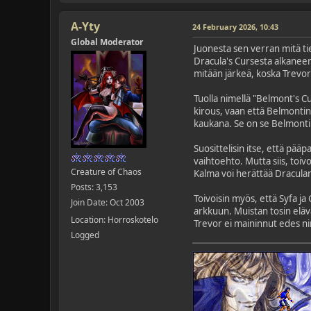
A-Yty
24 February 2026, 10:43
Global Moderator
Juonesta sen verran mitä ti
Dracula's Cursesta alkaneen 
mitään järkeä, koska Trevor 
Tuolla nimellä "Belmont's C
kirous, vaan että Belmontin 
kaukana. Se on se Belmonti
Suosittelisin itse, että pääp
vaihtoehto. Mutta siis, toi
Creature of Chaos
Kalma voi herättää Draculan 
Posts: 3,153
Toivoisin myös, että Syfa ja
Join Date: Oct 2003
arkkuun. Muistan tosin elävä
Location: Horroskotelo
Trevor ei maininnut edes ni
Logged