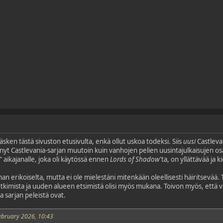
äsken tästä sivuston etusivulta, enkä ollut uskoa todeksi. Siis
uusi
Castlevan
nyt Castlevania-sarjan muutoin kuin vanhojen pelien uusintajulkaisujen osa
e" aikajanalle, joka oli käytössä ennen
Lords of Shadow
'ta, on yllättävää ja 
an erikoiselta, mutta ei ole mielestäni mitenkään oleellisesti häiritsevää. 
utkimista ja uuden alueen etsimistä olisi myös mukana. Toivon myös, että v
sarjan peleistä ovat.
ebruary 2026, 10:43