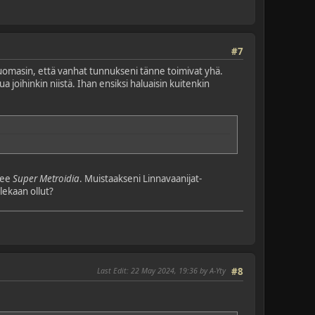
#7
huomasin, että vanhat tunnukseni tänne toimivat yhä.
 joihinkin niistä. Ihan ensiksi haluaisin kuitenkin
elee
Super Metroidia
. Muistaakseni Linnavaanijat-
olekaan ollut?
Last Edit
: 22 May 2024, 19:36 by A-Yty
#8