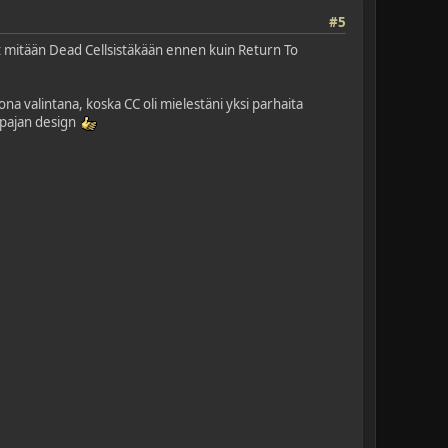
#5
nyt mitään Dead Cellsistäkään ennen kuin Return To
a valintana, koska CC oli mielestäni yksi parhaita
appajan design