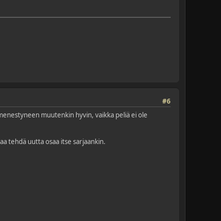
#6
g menestyneen muutenkin hyvin, vaikka peliä ei ole
lkaa tehdä uutta osaa itse sarjaankin.