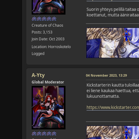
Suorin yhteys pelillä taita
koettanut, mutta ääniraitaa 
Creature of Chaos
Posts: 3,153
Join Date: Oct 2003
Location: Horroskotelo
Logged
A-Yty
04 November 2023, 13:29
Global Moderator
Kickstarterin kautta tuloill
ei liene kaukaa haettua, et
lukuunottamatta.
https://www.kickstarter.co