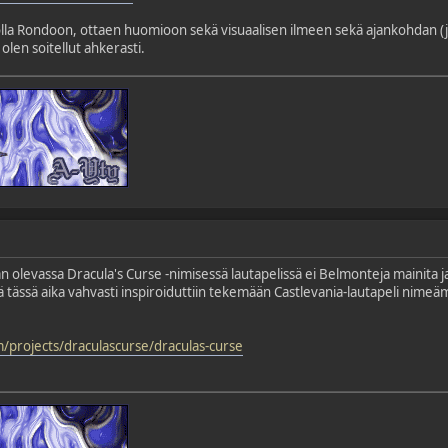
a olla Rondoon, ottaen huomioon sekä visuaalisen ilmeen sekä ajankohdan (j
olen soitellut ahkerasti.
aan olevassa Dracula's Curse -nimisessä lautapelissä ei Belmonteja mainita j
tä tässä aika vahvasti inspiroiduttiin tekemään Castlevania-lautapeli nime
m/projects/draculascurse/draculas-curse