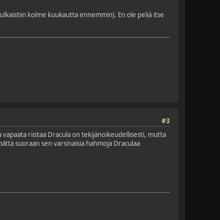
ulkaistiin kolme kuukautta ennemmin). En ole peliä itse
#3
a vapaata riistaa Dracula on tekijänoikeudellisesti, mutta
ämättä suoraan sen varsinaisia hahmoja Draculaa