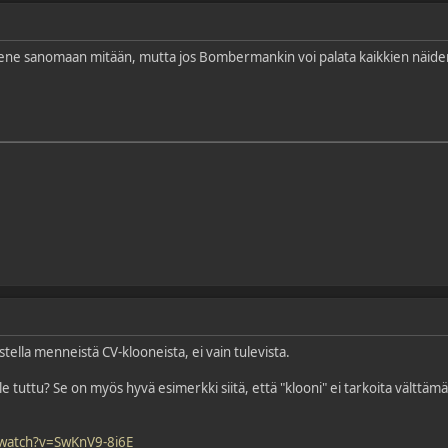
ne sanomaan mitään, mutta jos Bombermankin voi palata kaikkien näiden v
stella menneistä CV-klooneista, ei vain tulevista.
tuttu? Se on myös hyvä esimerkki siitä, että "klooni" ei tarkoita välttämä
watch?v=SwKnV9-8i6E