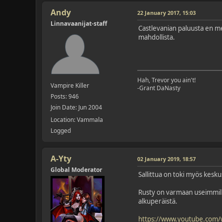
Andy
22 January 2017, 15:03
Linnavaanijat-staff
Castlevanian paluusta en me
mahdollista.
Hah, Trevor you ain't!
Vampire Killer
-Grant DaNasty
Posts: 946
Join Date: Jun 2004
Location: Vammala
Logged
A-Yty
02 January 2019, 18:57
Global Moderator
Sallittua on toki myös kesku
Rusty on varmaan useimmille 
alkuperäistä.
https://www.youtube.com/