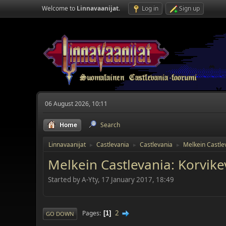
Welcome to
Linnavaanijat
.
Log in
Sign up
06 August 2026, 10:11
Home
Search
Linnavaanijat
Castlevania
Castlevania
Melkein Castle
►
►
►
Melkein Castlevania: Korvike
Started by A-Yty, 17 January 2017, 18:49
2
Pages
1
GO DOWN