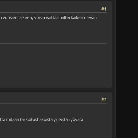
#1
uosien jälkeen, voisin väittää miltei kaiken olevan
#2
ttä mitään tarkoitushakuista yritystä ryövätä