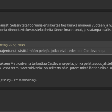
aanijat. Selasin tätä foorumia ensi kertaa ties kuinka moneen vuoteen ja 
nia kiinnostavia keskusteluaiheita tänne ilmaantunut, ja saatanpa osallistua
anuary 2017, 18:49
aajentunut käsittämään pelejä, jotka eivät edes ole Castlevanioja
äkseni Metroidvania tarkoittaa Castlevania-peliä, jonka pelattavuus jälitt
kin, jossa termi "Metroidvania" on selitetty näin. Joten: mistä lähtien niin ei 
just say... I'm a missionary.