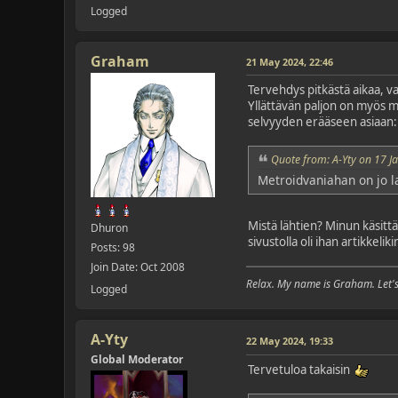
Logged
Graham
21 May 2024, 22:46
Tervehdys pitkästä aikaa, v
Yllättävän paljon on myös mo
selvyyden erääseen asiaan:
Quote from: A-Yty on 17 J
Metroidvaniahan on jo l
Mistä lähtien? Minun käsittä
Dhuron
sivustolla oli ihan artikkeli
Posts: 98
Join Date: Oct 2008
Relax. My name is Graham. Let's 
Logged
A-Yty
22 May 2024, 19:33
Global Moderator
Tervetuloa takaisin