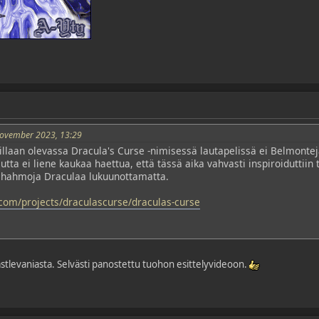
November 2023, 13:29
oillaan olevassa Dracula's Curse -nimisessä lautapelissä ei Belmontej
mutta ei liene kaukaa haettua, että tässä aika vahvasti inspiroidutti
a hahmoja Draculaa lukuunottamatta.
.com/projects/draculascurse/draculas-curse
stlevaniasta. Selvästi panostettu tuohon esittelyvideoon.