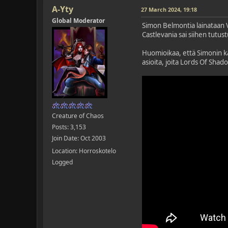
A-Yty
27 March 2024, 19:18
Global Moderator
Simon Belmontia lainataan V
Castlevania sai siihen tutu
Huomioikaa, että Simonin kä
asioita, joita Lords Of Shad
Creature of Chaos
Posts: 3,153
Join Date: Oct 2003
Location: Horroskotelo
Logged