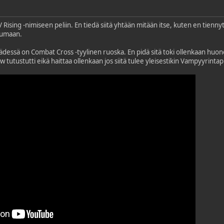
 Rising -nimiseen peliin. En tiedä siitä yhtään mitään itse, kuten en tien
stumaan.
dessä on Combat Cross -tyylinen ruoska. En pidä sitä toki ollenkaan huonon
ow tutustutti eikä haittaa ollenkaan jos siitä tulee yleisestikin Vampyyrint