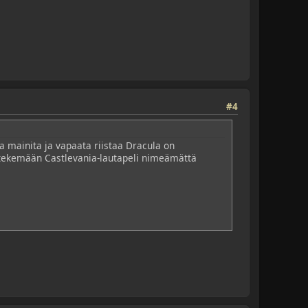
#4
a mainita ja vapaata riistaa Dracula on
in tekemään Castlevania-lautapeli nimeämättä