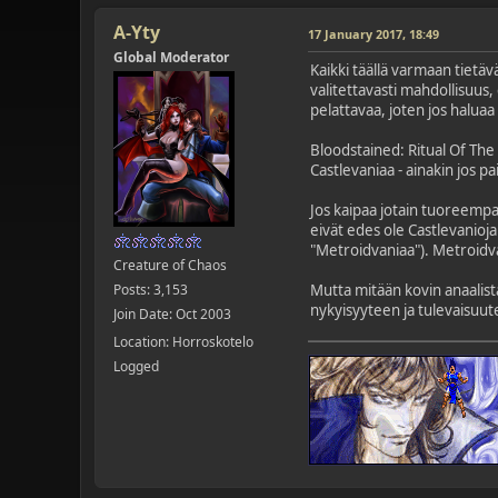
A-Yty
17 January 2017, 18:49
Global Moderator
Kaikki täällä varmaan tietäv
valitettavasti mahdollisuus,
pelattavaa, joten jos haluaa 
Bloodstained: Ritual Of The 
Castlevaniaa - ainakin jos
Jos kaipaa jotain tuoreempaa
eivät edes ole Castlevanioja
"Metroidvaniaa"). Metroidvan
Creature of Chaos
Posts: 3,153
Mutta mitään kovin anaalista 
nykyisyyteen ja tulevaisuut
Join Date: Oct 2003
Location: Horroskotelo
Logged