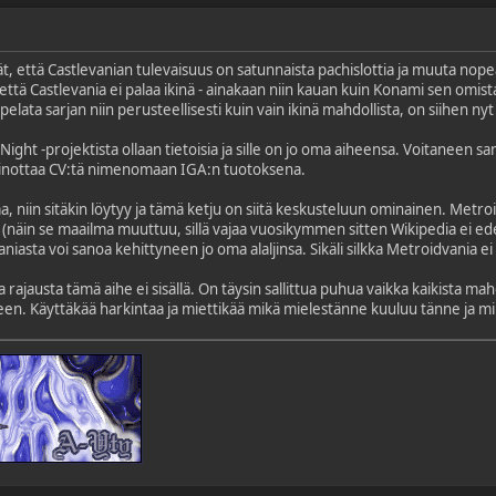
ät, että Castlevanian tulevaisuus on satunnaista pachislottia ja muuta nop
 että Castlevania ei palaa ikinä - ainakaan niin kauan kuin Konami sen omis
pelata sarjan niin perusteellisesti kuin vain ikinä mahdollista, on siihen nyt 
Night -projektista ollaan tietoisia ja sille on jo oma aiheensa. Voitaneen s
 painottaa CV:tä nimenomaan IGA:n tuotoksena.
, niin sitäkin löytyy ja tämä ketju on siitä keskusteluun ominainen. Metro
 (näin se maailma muuttuu, sillä vajaa vuosikymmen sitten Wikipedia ei ede
iasta voi sanoa kehittyneen jo oma alaljinsa. Sikäli silkka Metroidvania ei 
rajausta tämä aihe ei sisällä. On täysin sallittua puhua vaikka kaikista mahd
een. Käyttäkää harkintaa ja miettikää mikä mielestänne kuuluu tänne ja m