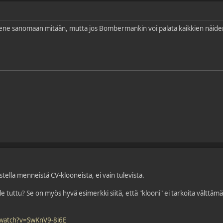
ne sanomaan mitään, mutta jos Bombermankin voi palata kaikkien näiden v
stella menneistä CV-klooneista, ei vain tulevista.
tuttu? Se on myös hyvä esimerkki siitä, että "klooni" ei tarkoita välttämä
watch?v=SwKnV9-8i6E