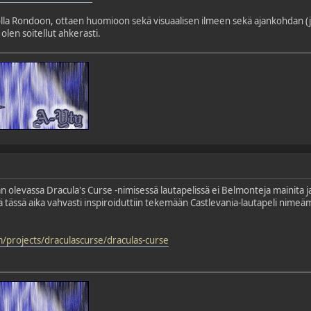
a olla Rondoon, ottaen huomioon sekä visuaalisen ilmeen sekä ajankohdan (j
olen soitellut ahkerasti.
aan olevassa Dracula's Curse -nimisessä lautapelissä ei Belmonteja mainita j
tä tässä aika vahvasti inspiroiduttiin tekemään Castlevania-lautapeli nime
m/projects/draculascurse/draculas-curse