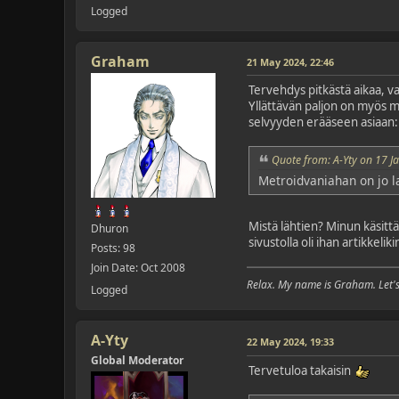
Logged
Graham
21 May 2024, 22:46
Tervehdys pitkästä aikaa, v
Yllättävän paljon on myös mo
selvyyden erääseen asiaan:
Quote from: A-Yty on 17 J
Metroidvaniahan on jo l
Mistä lähtien? Minun käsittä
Dhuron
sivustolla oli ihan artikkeli
Posts: 98
Join Date: Oct 2008
Relax. My name is Graham. Let's 
Logged
A-Yty
22 May 2024, 19:33
Global Moderator
Tervetuloa takaisin