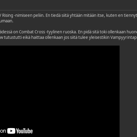
 Rising -nimiseen peliin. En tiedä siitä yhtään mitään itse, kuten en tien
stumaan.
dessä on Combat Cross -tyylinen ruoska. En pidä sitä toki ollenkaan huonon
ow tutustutti eikä haittaa ollenkaan jos siitä tulee yleisestikin Vampyyrint