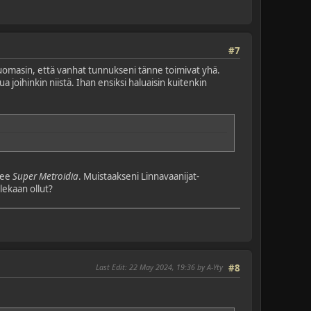
#7
huomasin, että vanhat tunnukseni tänne toimivat yhä.
 joihinkin niistä. Ihan ensiksi haluaisin kuitenkin
elee
Super Metroidia
. Muistaakseni Linnavaanijat-
olekaan ollut?
Last Edit
: 22 May 2024, 19:36 by A-Yty
#8