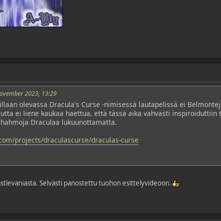
November 2023, 13:29
oillaan olevassa Dracula's Curse -nimisessä lautapelissä ei Belmontej
mutta ei liene kaukaa haettua, että tässä aika vahvasti inspiroidutti
a hahmoja Draculaa lukuunottamatta.
.com/projects/draculascurse/draculas-curse
stlevaniasta. Selvästi panostettu tuohon esittelyvideoon.