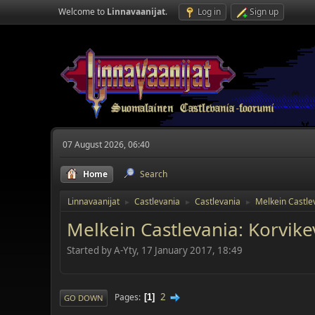
Welcome to
Linnavaanijat
.
Log in
Sign up
07 August 2026, 06:40
Home
Search
Linnavaanijat
Castlevania
Castlevania
Melkein Castle
►
►
►
Melkein Castlevania: Korvike
Started by A-Yty, 17 January 2017, 18:49
2
Pages
1
GO DOWN