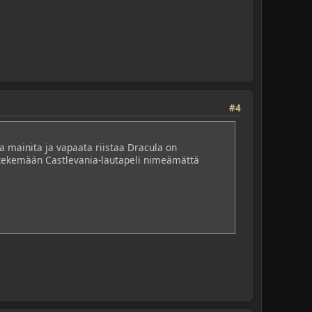
#4
a mainita ja vapaata riistaa Dracula on
in tekemään Castlevania-lautapeli nimeämättä