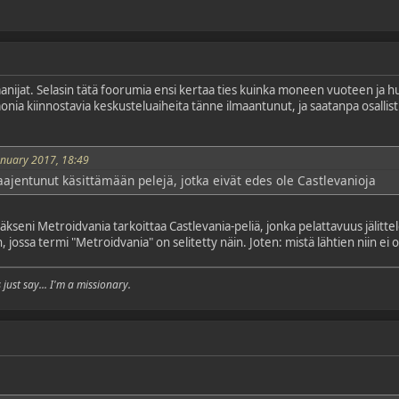
aanijat. Selasin tätä foorumia ensi kertaa ties kuinka moneen vuoteen ja 
nia kiinnostavia keskusteluaiheita tänne ilmaantunut, ja saatanpa osallistua
anuary 2017, 18:49
aajentunut käsittämään pelejä, jotka eivät edes ole Castlevanioja
äkseni Metroidvania tarkoittaa Castlevania-peliä, jonka pelattavuus jälitt
kin, jossa termi "Metroidvania" on selitetty näin. Joten: mistä lähtien niin ei 
just say... I'm a missionary.