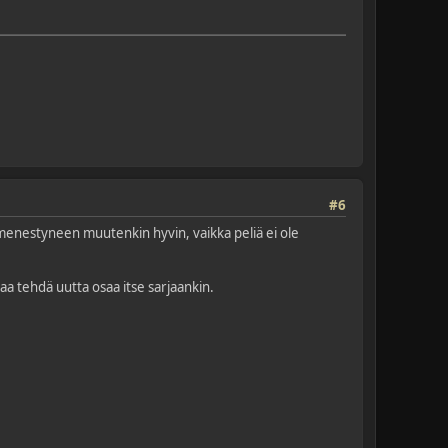
#6
g menestyneen muutenkin hyvin, vaikka peliä ei ole
lkaa tehdä uutta osaa itse sarjaankin.