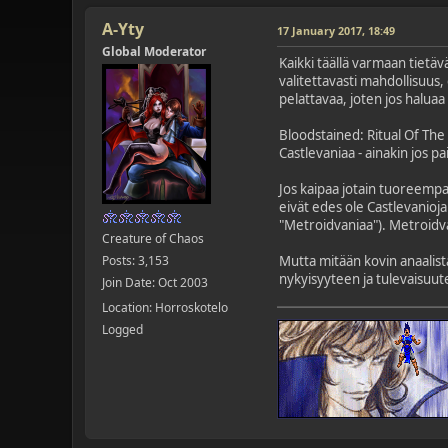
A-Yty
17 January 2017, 18:49
Global Moderator
Kaikki täällä varmaan tietäv
valitettavasti mahdollisuus,
pelattavaa, joten jos haluaa 
Bloodstained: Ritual Of The 
Castlevaniaa - ainakin jos
Jos kaipaa jotain tuoreempaa
eivät edes ole Castlevanioja
"Metroidvaniaa"). Metroidvan
Creature of Chaos
Posts: 3,153
Mutta mitään kovin anaalista 
nykyisyyteen ja tulevaisuut
Join Date: Oct 2003
Location: Horroskotelo
Logged