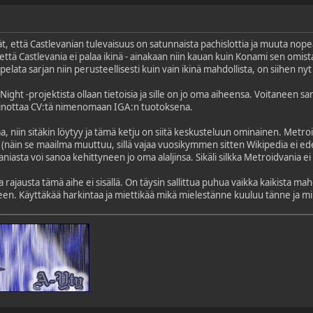
ät, että Castlevanian tulevaisuus on satunnaista pachislottia ja muuta nop
 että Castlevania ei palaa ikinä - ainakaan niin kauan kuin Konami sen omis
pelata sarjan niin perusteellisesti kuin vain ikinä mahdollista, on siihen nyt 
Night -projektista ollaan tietoisia ja sille on jo oma aiheensa. Voitaneen s
 painottaa CV:tä nimenomaan IGA:n tuotoksena.
, niin sitäkin löytyy ja tämä ketju on siitä keskusteluun ominainen. Metro
 (näin se maailma muuttuu, sillä vajaa vuosikymmen sitten Wikipedia ei ede
iasta voi sanoa kehittyneen jo oma alaljinsa. Sikäli silkka Metroidvania ei 
rajausta tämä aihe ei sisällä. On täysin sallittua puhua vaikka kaikista mahd
een. Käyttäkää harkintaa ja miettikää mikä mielestänne kuuluu tänne ja m