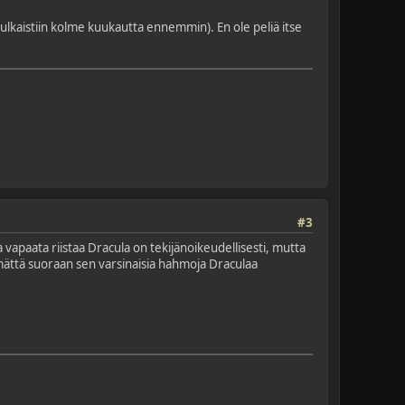
ulkaistiin kolme kuukautta ennemmin). En ole peliä itse
#3
a vapaata riistaa Dracula on tekijänoikeudellisesti, mutta
ämättä suoraan sen varsinaisia hahmoja Draculaa