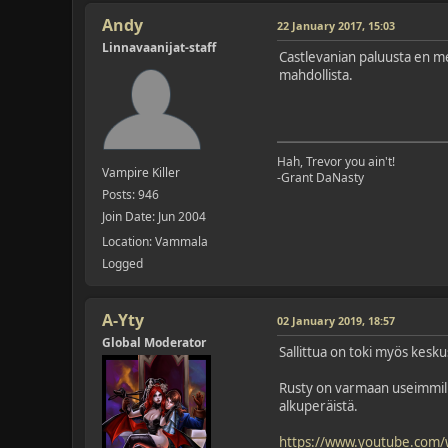
Andy
22 January 2017, 15:03
Linnavaanijat-staff
Castlevanian paluusta en me
mahdollista.
Hah, Trevor you ain't!
Vampire Killer
-Grant DaNasty
Posts: 946
Join Date: Jun 2004
Location: Vammala
Logged
A-Yty
02 January 2019, 18:57
Global Moderator
Sallittua on toki myös kesku
Rusty on varmaan useimmille 
alkuperäistä.
https://www.youtube.com/