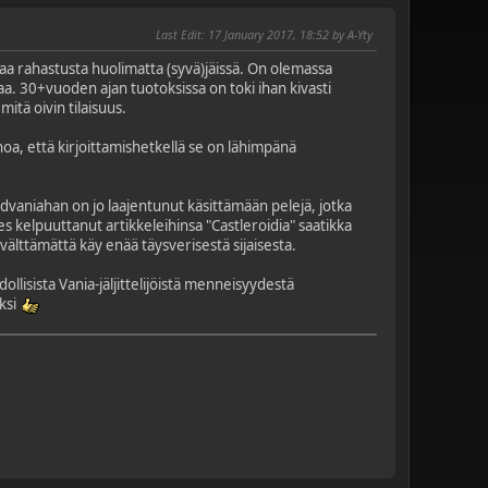
Last Edit
: 17 January 2017, 18:52 by A-Yty
eaa rahastusta huolimatta (syvä)jäissä. On olemassa
taa. 30+vuoden ajan tuotoksissa on toki ihan kivasti
mitä oivin tilaisuus.
anoa, että kirjoittamishetkellä se on lähimpänä
idvaniahan on jo laajentunut käsittämään pelejä, jotka
s kelpuuttanut artikkeleihinsa "Castleroidia" saatikka
välttämättä käy enää täysverisestä sijaisesta.
ollisista Vania-jäljittelijöistä menneisyydestä
iksi