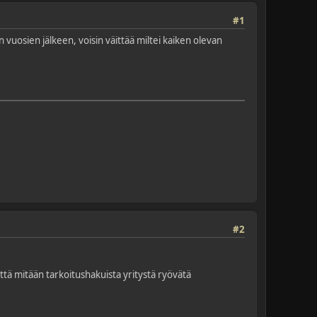
#1
uosien jälkeen, voisin väittää miltei kaiken olevan
#2
ttä mitään tarkoitushakuista yritystä ryövätä