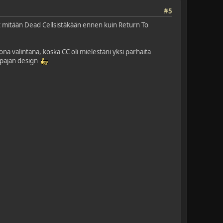
#5
nyt mitään Dead Cellsistäkään ennen kuin Return To
a valintana, koska CC oli mielestäni yksi parhaita
appajan design