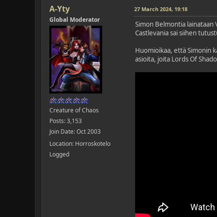
A-Yty
27 March 2024, 19:18
Global Moderator
Simon Belmontia lainataan V
Castlevania sai siihen tutu
Huomioikaa, että Simonin kä
asioita, joita Lords Of Shad
Creature of Chaos
Posts: 3,153
Join Date: Oct 2003
Location: Horroskotelo
Logged