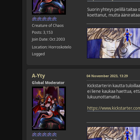
Suorin yhteys pelillä taita
koettanut, mutta ääniraitaa 
Creature of Chaos
Posts: 3,153
Join Date: Oct 2003
Location: Horroskotelo
Logged
A-Yty
04 November 2023, 13:29
Global Moderator
Kickstarterin kautta tuloill
ei liene kaukaa haettua, et
lukuunottamatta.
https://www.kickstarter.co