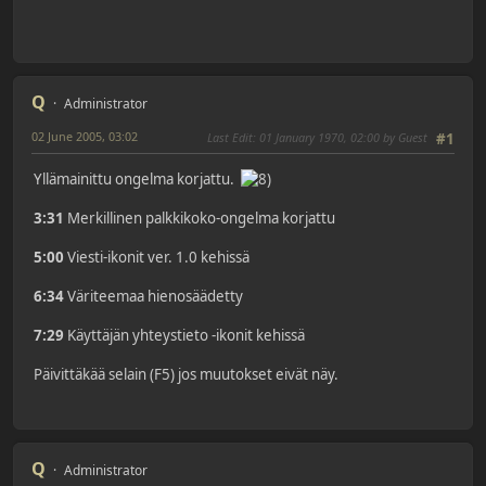
Q
Administrator
02 June 2005, 03:02
Last Edit
: 01 January 1970, 02:00 by Guest
#1
Yllämainittu ongelma korjattu.
3:31
Merkillinen palkkikoko-ongelma korjattu
5:00
Viesti-ikonit ver. 1.0 kehissä
6:34
Väriteemaa hienosäädetty
7:29
Käyttäjän yhteystieto -ikonit kehissä
Päivittäkää selain (F5) jos muutokset eivät näy.
Q
Administrator