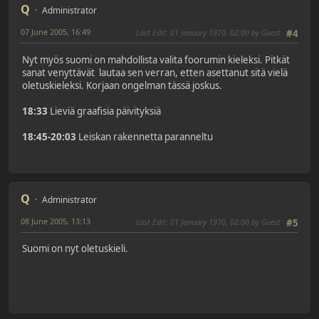
Q
Administrator
07 June 2005, 16:49
Last Edit
: 01 January 1970, 02:00 by Guest
#4
Nyt myös suomi on mahdollista valita foorumin kieleksi. Pitkät
sanat venyttävät lautaa sen verran, etten asettanut sitä vielä
oletuskieleksi. Korjaan ongelman tässä joskus.
18:33
Lieviä graafisia päivityksiä
18:45-20:03
Leiskan rakennetta paranneltu
Q
Administrator
08 June 2005, 13:13
Last Edit
: 01 January 1970, 02:00 by Guest
#5
Suomi on nyt oletuskieli.