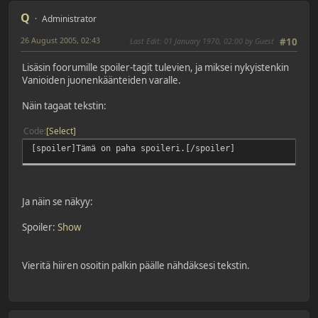
Q
Administrator
26 August 2005, 02:43
Last Edit
: 01 January 1970, 02:00 by Guest
#10
Lisäsin foorumille spoiler-tagit tulevien, ja miksei nykyistenkin
Vanioiden juonenkäänteiden varalle.
Näin tagaat tekstin:
Code
Select
[spoiler]Tämä on paha spoileri.[/spoiler]
Ja näin se näkyy:
Spoiler
:
Show
Vieritä hiiren osoitin palkin päälle nähdäksesi tekstin.