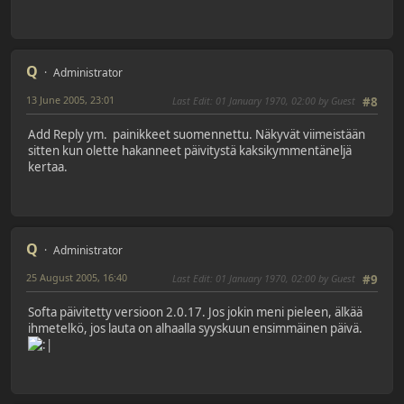
Q
Administrator
13 June 2005, 23:01
Last Edit
: 01 January 1970, 02:00 by Guest
#8
Add Reply ym. painikkeet suomennettu. Näkyvät viimeistään
sitten kun olette hakanneet päivitystä kaksikymmentäneljä
kertaa.
Q
Administrator
25 August 2005, 16:40
Last Edit
: 01 January 1970, 02:00 by Guest
#9
Softa päivitetty versioon 2.0.17. Jos jokin meni pieleen, älkää
ihmetelkö, jos lauta on alhaalla syyskuun ensimmäinen päivä.