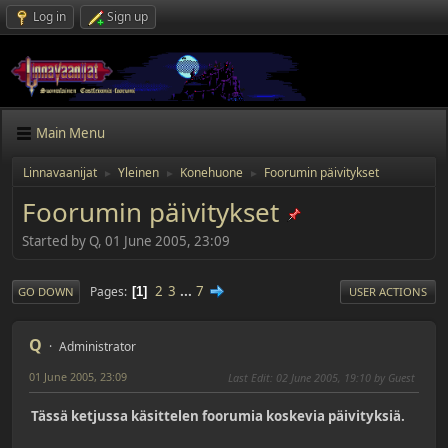
Log in
Sign up
Main Menu
Linnavaanijat
Yleinen
Konehuone
Foorumin päivitykset
►
►
►
Foorumin päivitykset
Started by Q, 01 June 2005, 23:09
2
3
...
7
Pages
1
GO DOWN
USER ACTIONS
Q
Administrator
01 June 2005, 23:09
Last Edit
: 02 June 2005, 19:10 by Guest
Tässä ketjussa käsittelen foorumia koskevia päivityksiä.