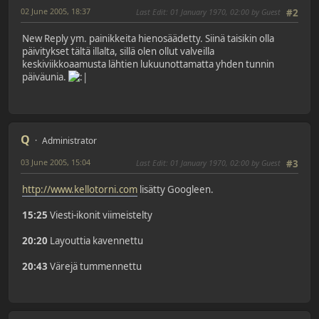
02 June 2005, 18:37
Last Edit
: 01 January 1970, 02:00 by Guest
#2
New Reply ym. painikkeita hienosäädetty. Siinä taisikin olla
päivitykset tältä illalta, sillä olen ollut valveilla
keskiviikkoaamusta lähtien lukuunottamatta yhden tunnin
päiväunia.
Q
Administrator
03 June 2005, 15:04
Last Edit
: 01 January 1970, 02:00 by Guest
#3
http://www.kellotorni.com
lisätty Googleen.
15:25
Viesti-ikonit viimeistelty
20:20
Layouttia kavennettu
20:43
Värejä tummennettu