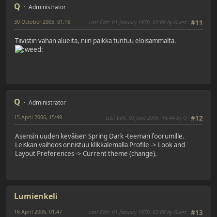
Q
Administrator
30 October 2005, 01:16
Last Edit
: 01 January 1970, 02:00 by Guest
#11
Tiivistin vähän alueita, niin paikka tuntuu eloisammalta.
Q
Administrator
15 April 2006, 15:49
Last Edit
: 03 June 2006, 14:44 by Q
#12
Asensin uuden keväisen Spring Dark -teeman foorumille.
Leiskan vaihdos onnistuu klikkalemalla Profile -> Look and
Layout Preferences -> Current theme (change).
Lumienkeli
16 April 2006, 01:47
Last Edit
: 01 January 1970, 02:00 by Guest
#13