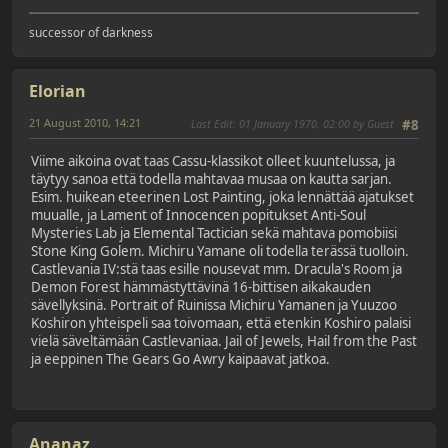
successor of darkness
Elorian
21 August 2010, 14:21
Last Edit
: 01 January 1970, 02:00 by Guest
#8
Viime aikoina ovat taas Cassu-klassikot olleet kuuntelussa, ja
täytyy sanoa että todella mahtavaa musaa on kautta sarjan.
Esim. huikean eteerinen Lost Painting, joka lennättää ajatukset
muualle, ja Lament of Innocencen popitukset Anti-Soul
Mysteries Lab ja Elemental Tactician sekä mahtava pomobiisi
Stone King Golem. Michiru Yamane oli todella terässä tuolloin.
Castlevania IV:stä taas esille nousevat mm. Dracula's Room ja
Demon Forest hämmästyttävinä 16-bittisen aikakauden
sävellyksinä. Portrait of Ruinissa Michiru Yamanen ja Yuuzoo
Koshiron yhteispeli saa toivomaan, että etenkin Koshiro palaisi
vielä säveltämään Castlevaniaa. Jail of Jewels, Hail from the Past
ja eeppinen The Gears Go Awry kaipaavat jatkoa.
Ananaz