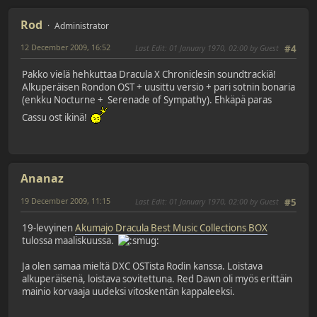
Rod
Administrator
12 December 2009, 16:52
Last Edit
: 01 January 1970, 02:00 by Guest
#4
Pakko vielä hehkuttaa Dracula X Chroniclesin soundtrackiä!
Alkuperäisen Rondon OST + uusittu versio + pari sotnin bonaria
(enkku Nocturne + Serenade of Sympathy). Ehkäpä paras
Cassu ost ikinä!
Ananaz
19 December 2009, 11:15
Last Edit
: 01 January 1970, 02:00 by Guest
#5
19-levyinen
Akumajo Dracula Best Music Collections BOX
tulossa maaliskuussa.
Ja olen samaa mieltä DXC OSTista Rodin kanssa. Loistava
alkuperäisenä, loistava sovitettuna. Red Dawn oli myös erittäin
mainio korvaaja uudeksi vitoskentän kappaleeksi.