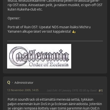
Mutta, keskustelkaamme Castlevania pelien virallisista/game-
rip OST:eista. Ainoastaan pelit, ja näisen musiikit, ei spin-off OST
kuten Kukeiha-club etc.
Opener:
Portrait of Ruin OST: Upeata! NDS musan lisäksi Michiru
Yamanen alkuperäiset versiot kappaleista!
Q
Administrator
13 November 2009, 14:05
Last Edit
: 01 January 1970, 02:00 by Guest
#1
PoR:in soundtrack oli eittämättä menevää settiä, tykkäsin
paljon enemmän kuin DoS:in ja Ecclesian ääniraidoista. Jotenkin
se vängän rempseä iloittelu vaan toimii paremmin kuin OoE:n