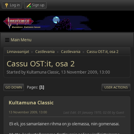
Log in
Sign up
Main Menu
Linnavaanijat
Castlevania
Castlevania
Cassu OST:it, osa 2
►
►
►
Cassu OST:it, osa 2
Started by Kultamuna Classic, 13 November 2009, 13:00
Pages
1
GO DOWN
USER ACTIONS
Kultamuna Classic
13 November 2009, 13:00
Last Edit
: 01 January 1970, 02:00 by Guest
Eli eli, jos samanlainen rihma on jo olemassa, niin gomenasai.