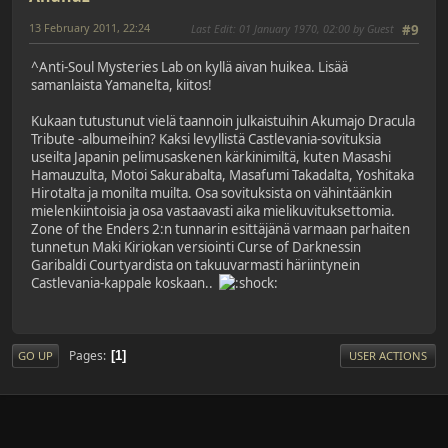
13 February 2011, 22:24
Last Edit
: 01 January 1970, 02:00 by Guest
#9
^Anti-Soul Mysteries Lab on kyllä aivan huikea. Lisää
samanlaista Yamanelta, kiitos!
Kukaan tutustunut vielä taannoin julkaistuihin Akumajo Dracula
Tribute -albumeihin? Kaksi levyllistä Castlevania-sovituksia
useilta Japanin pelimusaskenen kärkinimiltä, kuten Masashi
Hamauzulta, Motoi Sakurabalta, Masafumi Takadalta, Yoshitaka
Hirotalta ja monilta muilta. Osa sovituksista on vähintäänkin
mielenkiintoisia ja osa vastaavasti aika mielikuvituksettomia.
Zone of the Enders 2:n tunnarin esittäjänä varmaan parhaiten
tunnetun Maki Kiriokan versiointi Curse of Darknessin
Garibaldi Courtyardista on takuuvarmasti häriintynein
Castlevania-kappale koskaan..
Pages
1
GO UP
USER ACTIONS