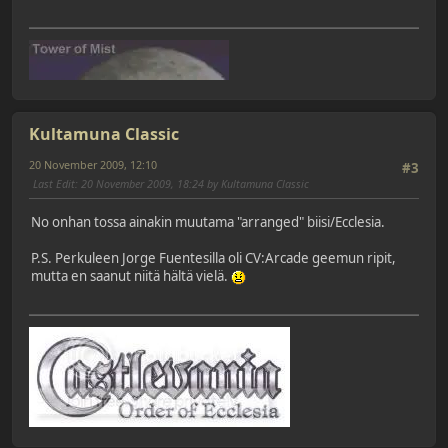
Kultamuna Classic
20 November 2009, 12:10
#3
Last Edit
: 20 November 2009, 18:24 by Kultamuna Classic
No onhan tossa ainakin muutama "arranged" biisi/Ecclesia.
P.S. Perkuleen Jorge Fuentesilla oli CV:Arcade geemun ripit,
mutta en saanut niitä hältä vielä.