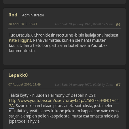
Rod
Administrator
30 April 2010, 18:43
Last Edit
: 01 January 1970, 02:00 by Guest
#6
Tuo Dracula X Chroniclesin Nocturne -biisin laulaja on Ilmeisesti
Kate Higgins
. Paha varmistaa, kun en ole häntä muuten
kuullut. Tämä tieto bongattu aina luotettavista Youtube-
kommenteista.
Lepakk0
07 August 2010, 21:49
Last Edit
: 01 January 1970, 02:00 by Guest
#7
Täältä löytyikin uuden Harmony Of Despairin OST:
http://www.youtube.com/user/foray4a#p/c/5F3FE5E3F01A64
7A
. Sivun oikeaan laitaan pitäisi aueta soittolista, josta pelin
musiikit löytyvät. Lähes tulkoon jokainen kappale on vain remix
sarjan aiempien pelien kappaleista, mutta osa omasta mielestä
jopa todella hyviä.