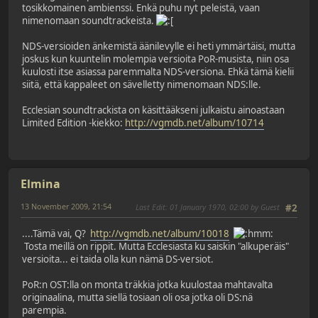
tosikkomainen ambienssi. Enkä puhu nyt peleistä, vaan
nimenomaan soundtrackeista.
NDS-versioiden änkemistä äänilevylle ei heti ymmärtäisi, mutta
joskus kun kuuntelin molempia versioita PoR-musista, niin osa
kuulosti itse asiassa paremmalta NDS-versiona. Ehkä tämä kielii
siitä, että kappaleet on sävelletty nimenomaan NDS:lle.
Ecclesian soundtrackista on käsittääkseni julkaistu ainoastaan
Limited Edition -kiekko:
http://vgmdb.net/album/10714
Elmina
13 November 2009, 21:54
Last Edit
: 01 January 1970, 02:00 by Guest
#2
....Tämä vai, Q?
http://vgmdb.net/album/10018
Tosta meillä on rippit. Mutta Ecclesiasta ku saiskin "alkuperäis"
versioita... ei taida olla kun nämä DS-versiot.
PoR:n OST:lla on monta träkkia jotka kuulostaa mahtavalta
originaalina, mutta siellä tosiaan oli osa jotka oli DS:nä
parempia.