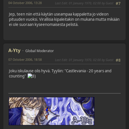
04 October 2006, 13:28
Last Edit
: 01 January 1970, 02:00 by Guest
#7
Jep, teen niin että käytän useampaa kappaletta jo videon
pituuden vuoksi. Virallisia kipaleitakin on mukana mutta mikään
ei ole suoraan kyseenomaisesta pelistä.
A-Yty
Global Moderator
07 October 2006, 18:58
Last Edit
: 01 January 1970, 02:00 by Guest
#8
Joku iskulause olis hyvä. Tyyliin: "Castlevania - 20 years and
counting"