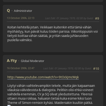
Q
Administrator
13 October 2006, 22:13
Last Edit
: 01 January 1970, 02:00 by Guest
#9
Koitan kehitellä jotain. Veikkaan kuitenkin että tämä vähän
myöhästyy, kun päivät kuluu töiden parissa. Viikonloppuisin voi
tietysti koittaa vähän säätää, ja yritän saada juhlavuoden
puolella valmiiksi.
A-Yty
Global Moderator
16 October 2006, 22:47
Last Edit
: 01 January 1970, 02:00 by Guest
#10
http://www.youtube.com/watch?v=9tOckJmcWqk
Löytyi vähän vaihtelevampikin tekele, mutta jäin kaipaamaan
vilauksia välivideoista & dialogista. Pelitkin olisi ehkä voineet
vaihdella enemmän, CV ja SQ olivat yliedustettuna. Yleensä
ottaen musa rokkaa, haluaisin tietää kuka esimerkiksi tuon
Theme of Simon-remixin kyhäsi. Maideniakin kuultiin pätkä.