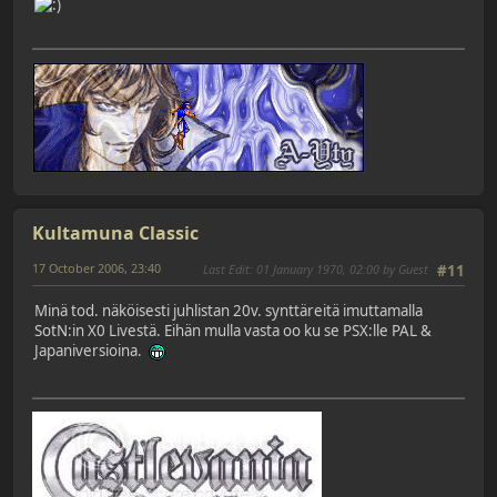
Kultamuna Classic
17 October 2006, 23:40
Last Edit
: 01 January 1970, 02:00 by Guest
#11
Minä tod. näköisesti juhlistan 20v. synttäreitä imuttamalla
SotN:in X0 Livestä. Eihän mulla vasta oo ku se PSX:lle PAL &
Japaniversioina.