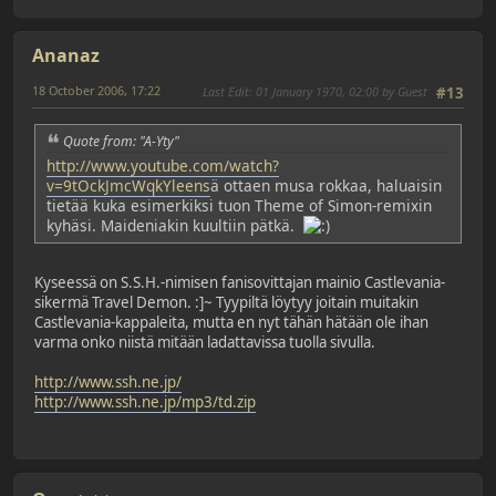
Ananaz
18 October 2006, 17:22
Last Edit
: 01 January 1970, 02:00 by Guest
#13
Quote from: "A-Yty"
http://www.youtube.com/watch?
v=9tOckJmcWqkYleens
ä ottaen musa rokkaa, haluaisin
tietää kuka esimerkiksi tuon Theme of Simon-remixin
kyhäsi. Maideniakin kuultiin pätkä.
Kyseessä on S.S.H.-nimisen fanisovittajan mainio Castlevania-
sikermä Travel Demon. :]~ Tyypiltä löytyy joitain muitakin
Castlevania-kappaleita, mutta en nyt tähän hätään ole ihan
varma onko niistä mitään ladattavissa tuolla sivulla.
http://www.ssh.ne.jp/
http://www.ssh.ne.jp/mp3/td.zip