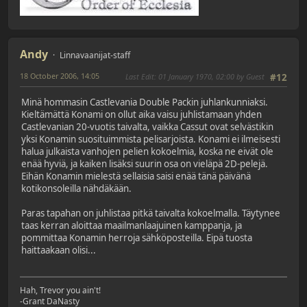
Andy
Linnavaanijat-staff
18 October 2006, 14:05
Last Edit
: 01 January 1970, 02:00 by Guest
#12
Minä hommasin Castlevania Double Packin juhlankunniaksi.
Kieltämättä Konami on ollut aika vaisu juhlistamaan yhden
Castlevanian 20-vuotis taivalta, vaikka Cassut ovat selvästikin
yksi Konamin suosituimmista pelisarjoista. Konami ei ilmeisesti
halua julkaista vanhojen pelien kokoelmia, koska ne eivät ole
enää hyviä, ja kaiken lisäksi suurin osa on vieläpä 2D-pelejä.
Eihän Konamin mielestä sellaisia saisi enää tänä päivänä
kotikonsoleilla nähdäkään.
Paras tapahan on juhlistaa pitkä taivalta kokoelmalla. Täytynee
taas kerran aloittaa maailmanlaajuinen kamppanja, ja
pommittaa Konamin herroja sähköposteilla. Eipä tuosta
haittaakaan olisi...
Hah, Trevor you ain't!
-Grant DaNasty