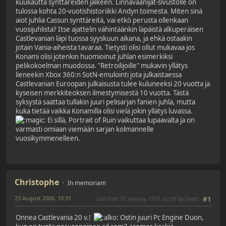
kuukautta synttäreiden jälkeen. Linnavaanijat-sivustolle on
tulossa kohta 20-vuotishistoriikki Andyn toimesta. Miten sinä
aiot juhlia Cassun synttäreitä, vai etkö perusta ollenkaan
vuosijuhlista? Itse ajattelin vähintäänkin läpäistä alkuperäisen
Castlevanian läpi tuossa syyskuun aikana, ja ehkä ostaakin
jotain Vania-aiheista tavaraa. Tietysti olisi ollut mukavaa jos
Konami olisi jotenkin huomioinut juhlan esimerkiksi
pelikokoelman muodossa. "Retroilijoille" mukavin yllätys
lieneekin Xbox 360:n SotN-emulointi jota julkaistaessa
Castlevanian Euroopan julkaisusta tulee kuluneeksi 20 vuotta ja
kyseisen merkkiteoksen ilmestymisestä 10 vuotta. Tästä
syksystä saattaa tullakin juuri pelisarjan fanien juhla, mutta
kuka tietää vaikka Konamilla olisi vielä jokin yllätys luvassa.
Ei sillä, Portrait of Ruin vaikuttaa lupaavalta ja on
varmasti omiaan viemään sarjan kolmannelle
vuosikymmenelleen.
Christophe
In memoriam
23 August 2006, 10:31
Last Edit
: 01 January 1970, 02:00 by Guest
#1
Onnea Castlevania 20 v.!
Ostin juuri Pc Engine Duon,