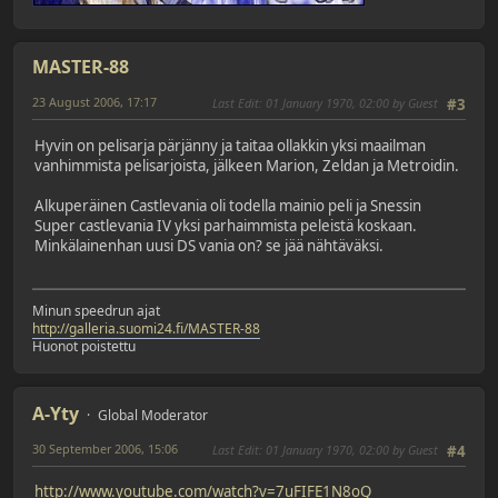
MASTER-88
23 August 2006, 17:17
Last Edit
: 01 January 1970, 02:00 by Guest
#3
Hyvin on pelisarja pärjänny ja taitaa ollakkin yksi maailman
vanhimmista pelisarjoista, jälkeen Marion, Zeldan ja Metroidin.
Alkuperäinen Castlevania oli todella mainio peli ja Snessin
Super castlevania IV yksi parhaimmista peleistä koskaan.
Minkälainenhan uusi DS vania on? se jää nähtäväksi.
Minun speedrun ajat
http://galleria.suomi24.fi/MASTER-88
Huonot poistettu
A-Yty
Global Moderator
30 September 2006, 15:06
Last Edit
: 01 January 1970, 02:00 by Guest
#4
http://www.youtube.com/watch?v=7uFIFE1N8oQ