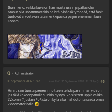
Ihan hieno, vaikka kuva on liian musta usein ja pätkiä olisi
saanut olla useammastakin pelistä. Sinänsä tympeää, että fanit
tuntuvat arvostavan tätä merkkipaalua paljon enemmän kuin
Konami.
Q
Administrator
30 September 2006, 15:42
Last Edit
: 30 September 2006, 21:11 by Q
#5
Hmm, sain tuosta pienen innoitteen tehdä paremman videon,
jos tällä kokoonpanolla suinkin pystyn. Voisi sitten uppia vaikka
LV.comiin? Jostain PoRista on kyllä aika mahdotonta saada omaa
videomateriaalia.