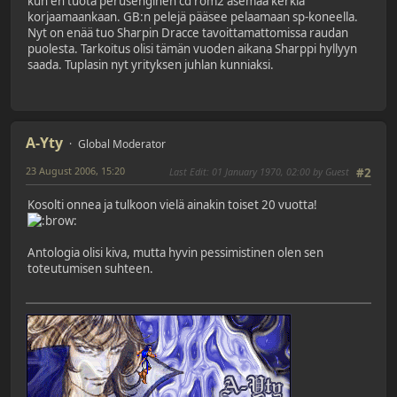
kun en tuota perusenginen cd rom2 asemaa kerkiä
korjaamaankaan. GB:n pelejä pääsee pelaamaan sp-koneella.
Nyt on enää tuo Sharpin Dracce tavoittamattomissa raudan
puolesta. Tarkoitus olisi tämän vuoden aikana Sharppi hyllyyn
saada. Tuplasin nyt yrityksen juhlan kunniaksi.
A-Yty
Global Moderator
23 August 2006, 15:20
Last Edit
: 01 January 1970, 02:00 by Guest
#2
Kosolti onnea ja tulkoon vielä ainakin toiset 20 vuotta!
Antologia olisi kiva, mutta hyvin pessimistinen olen sen
toteutumisen suhteen.