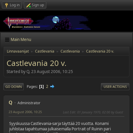
Log in
Sign up
Main Menu
Linnavaanijat
Castlevania
Castlevania
Castlevania 20 v.
►
►
►
Castlevania 20 v.
Started by Q, 23 August 2006, 10:25
2
Pages
1
GO DOWN
USER ACTIONS
Q
Administrator
23 August 2006, 10:25
Last Edit
: 01 January 1970, 02:00 by Guest
Syyskuussa Castlevania-sarja täyttää 20 vuotta. Konami
juhlistaa tapahtumaa julkaisemalla Portrait of Ruinin pari