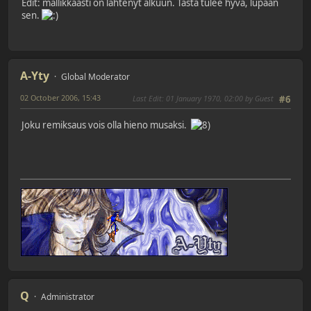
Edit: mallikkaasti on lähtenyt alkuun. Tästä tulee hyvä, lupaan
sen.
A-Yty
Global Moderator
02 October 2006, 15:43
Last Edit
: 01 January 1970, 02:00 by Guest
#6
Joku remiksaus vois olla hieno musaksi.
Q
Administrator