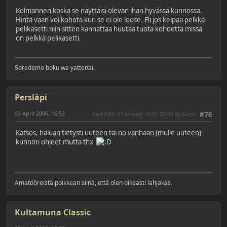
Kolmannen koska se näyttäisi olevan ihan hyvässä kunnossa.
Hinta vaan voi kohota kun se ei ole loose. Eli jos kelpaa pelkkä
pelikasetti niin sitten kannattaa huutaa tuota kohdetta missä
on pelkkä pelikasetti.
Soredemo boku wa yattenai.
Persläpi
03 April 2006, 16:52
Last Edit
: 01 January 1970, 02:00 by Guest
#76
Katsos, haluan tietysti uuteen tai no vanhaan (mulle uuteen)
kunnon ohjeet mutta thx
Amatööreistä poikkean siinä, että olen oikeasti lahjakas.
Kultamuna Classic