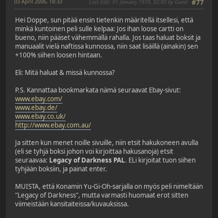
03 April 2006, 18:33
Last Edit
: 01 January 1970, 02:00 by Guest
#77
Hei Doppe, sun pitää ensin tietenkin määritellä itsellesi, että
minkä kuntoinen peli sulle kelpaa: Jos ihan loose cartti on
bueno, niin pääset vähemmällä rahalla. Jos taas haluat boksit ja
manuaalit vielä naftissa kunnossa, niin saat lisäillä (ainakin) sen
+100% siihen loosen hintaan.
Eli: Mitä haluat & missä kunnossa?
P.S. Kannattaa bookmarkata nämä seuraavat Ebay-sivut:
www.ebay.com/
www.ebay.de/
www.ebay.co.uk/
http://www.ebay.com.au/
Ja sitten kun menet noille sivuille, niin etsit hakukoneen avulla
(eli se tyhjä boksi johon voi kirjoittaa hakusanoja) etsit
seuraavaa:
Legacy of Darkness PAL
. ELi kirjoitat tuon siihen
tyhjään boksiin, ja painat enter.
MUISTA, että Konamin Yu-Gi-Oh-sarjalla on myös peli nimeltään
"Legacy of Darkness", mutta varmasti huomaat erot sitten
viimeistään kansitaiteissa/kuvauksissa.