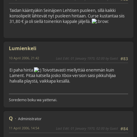
Taidan kääntyäkin Seinäjoen Lehtisen puoleen, sillä kaikki
konsolipelit lähtevät nyt puoleen hintaan. Curse kustantaa siis
31,80 € ja oli siellä toinenkin kappale jäljellä.
Lumienkeli
10 April 2006, 21:42
Last Edit
: 01 January 1970, 02:00 by Guest
#83
Ei paha hinta
Toivottavasti miellyttää enemmän kuin
Lament. Pitää katsella josko Xbox-version saisi pikkuhiljaa
halvalla playstä, vaikkapa kesällä.
Soredemo boku wa yattenai.
Q
Administrator
11 April 2006, 14:54
Last Edit
: 01 January 1970, 02:00 by Guest
#84