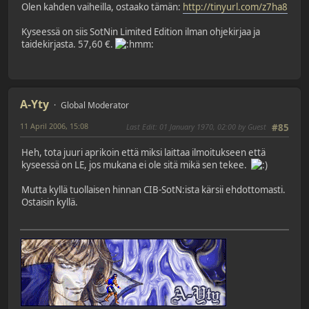
Olen kahden vaiheilla, ostaako tämän:
http://tinyurl.com/z7ha8
Kyseessä on siis SotNin Limited Edition ilman ohjekirjaa ja
taidekirjasta. 57,60 €.
A-Yty
Global Moderator
11 April 2006, 15:08
Last Edit
: 01 January 1970, 02:00 by Guest
#85
Heh, tota juuri aprikoin että miksi laittaa ilmoitukseen että
kyseessä on LE, jos mukana ei ole sitä mikä sen tekee.
Mutta kyllä tuollaisen hinnan CIB-SotN:ista kärsii ehdottomasti.
Ostaisin kyllä.