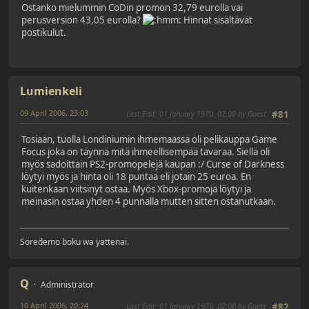
Ostanko mielummin CoDin promon 32,79 eurolla vai
perusversion 43,05 eurolla?
Hinnat sisältävät
postikulut.
Lumienkeli
09 April 2006, 23:03
Last Edit
: 01 January 1970, 02:00 by Guest
#81
Tosiaan, tuolla Londiniumin ihmemaassa oli pelikauppa Game
Focus joka on täynnä mitä ihmeellisempää tavaraa. Siellä oli
myös sadoittain PS2-promopelejä kaupan :/ Curse of Darkness
löytyi myös ja hinta oli 18 puntaa eli jotain 25 euroa. En
kuitenkaan viitsinyt ostaa. Myös Xbox-promoja löytyi ja
meinasin ostaa yhden 4 punnalla mutten sitten ostanutkaan.
Soredemo boku wa yattenai.
Q
Administrator
10 April 2006, 20:24
Last Edit
: 01 January 1970, 02:00 by Guest
#82