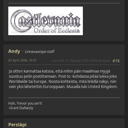
Andy
Linnavaanijat-staff
03 April 2006, 18:41
Last Edit
: 01 January 1970, 02:00 by Guest
#78
Ja sitten kannattaa katsoa, että mihin päin maailmaa myyjä
suostuu pelin postittamaan. Post to -kohdassa pitää lukea joko
Worldwide tai Europe. Noista kohteista, mitä linkillä näkyi, niin
vain yksi lähetettiin Eurooppaan. Muualla luki United Kingdom.
Hah, Trevor you ain't!
-Grant DaNasty
Persläpi