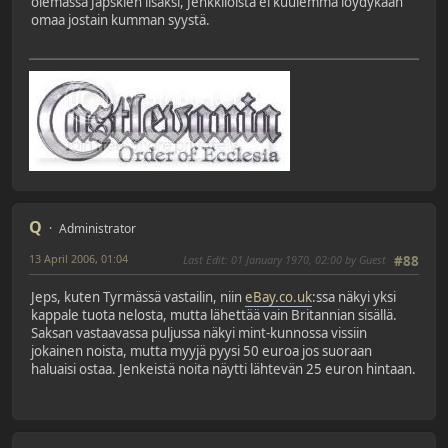
olemassa Japskien lisäksi, Jenkkilöistä ei kuulemma löydykään
omaa jostain kumman syystä.
Q
Administrator
13 April 2006, 01:04
Last Edit
: 01 January 1970, 02:00 by Guest
#88
Jeps, kuten Tyrmässä vastailin, niin
eBay.co.uk
:ssa näkyi yksi
kappale tuota nelosta, mutta lähettää vain Britannian sisällä.
Saksan vastaavassa puljussa näkyi mint-kunnossa vissiin
jokainen noista, mutta myyjä pyysi 50 euroa jos suoraan
haluaisi ostaa. Jenkeistä noita näytti lähtevän 25 euron hintaan.