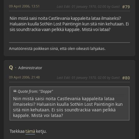
09 April 2006, 13:51
Last Edit
: 01 January 1970, 02:00 by Guest
#79
Niin mistä saisi noita Castlevania kappaleita lataa ilmaiseksi?
Haluaisin kuulla SotNin Lost Paintingin kun sitä niin kehutaan. Ei
siis soundtrackia vaan pelkkä kappale. Mistä voi lataa?
Amatööreistä poikkean siinä, että olen oikeasti lahjakas.
Q
Administrator
09 April 2006, 21:48
Last Edit
: 01 January 1970, 02:00 by Guest
#80
Quote from: "Doppe"
Niin mistä saisi noita Castlevania kappaleita lataa
ilmaiseksi? Haluaisin kuulla SotNin Lost Paintingin kun
sitä niin kehutaan. Ei siis soundtrackia vaan pelkkä
kappale. Mistä voi lataa?
Tsekkaa
tämä
ketju.