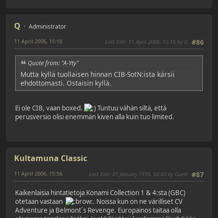
Q
Administrator
11 April 2006, 15:10
Last Edit
: 11 April 2006, 15:16 by Q
#86
Quote from: "A-Yty"
Mutta kyllä tuollaisen hinnan CIB-SotN:ista kärsii
ehdottomasti. Ostaisin kyllä.
Ei ole CIB, vaan boxed.
Tuntuu vähän siltä, että
perusversio olisi enemmän kiven alla kuin tuo limited.
Kultamuna Classic
11 April 2006, 15:56
Last Edit
: 01 January 1970, 02:00 by Guest
#87
Kaikenlaisia hintatietoja Konami Collection 1 & 4:sta (GBC)
otetaan vastaan
. Noissa kun on ne värilliset CV
Adventure ja Belmont´s Revenge. Europainos taitaa olla