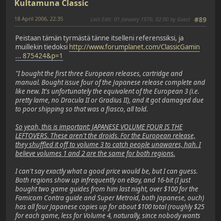
Kultamuna Classic
18 April 2006, 22:35
Last Edit
: 01 January 1970, 02:00 by Guest
#89
Peistaan tämän tyrmästä tänne itselleni referenssiksi, ja
muillekin tiedoksi
http://www.forumplanet.com/ClassicGamin
... 875424&p=1
"I bought the first three European releases, cartridge and
manual. Bought issue four of the Japanese release complete and
like new. It's unfortunately the equivalent of the European 3 (i.e.
pretty lame, no Dracula II or Gradius II), and it got damaged due
to poor shipping so that was a fiasco, all told.
So yeah, this is important: JAPANESE VOLUME FOUR IS THE
LEFTOVERS. These aren't the droids. For the European release,
they shuffled it off to volume 3 to catch people unawares, hah. I
believe volumes 1 and 2 are the same for both regions.
I can't say exactly what a good price would be, but I can guess.
Both regions show up infrequently on eBay, and 16-bit (I just
bought two game guides from him last night, over $100 for the
Famicom Contra guide and Super Metroid, both Japanese, ouch)
has all four Japanese copies up for about $100 total (roughly $25
for each game, less for Volume 4, naturally, since nobody wants