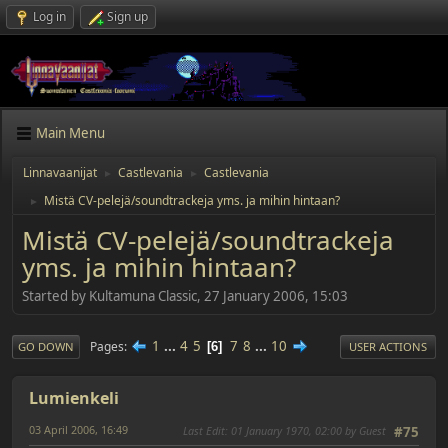
Log in
Sign up
Main Menu
Linnavaanijat
Castlevania
Castlevania
►
►
Mistä CV-pelejä/soundtrackeja yms. ja mihin hintaan?
►
Mistä CV-pelejä/soundtrackeja
yms. ja mihin hintaan?
Started by Kultamuna Classic, 27 January 2006, 15:03
1
...
4
5
7
8
...
10
Pages
6
GO DOWN
USER ACTIONS
Lumienkeli
03 April 2006, 16:49
Last Edit
: 01 January 1970, 02:00 by Guest
#75