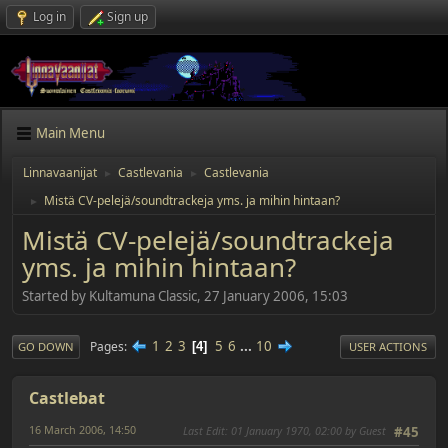
Log in
Sign up
Main Menu
Linnavaanijat
Castlevania
Castlevania
►
►
Mistä CV-pelejä/soundtrackeja yms. ja mihin hintaan?
►
Mistä CV-pelejä/soundtrackeja
yms. ja mihin hintaan?
Started by Kultamuna Classic, 27 January 2006, 15:03
1
2
3
5
6
...
10
Pages
4
GO DOWN
USER ACTIONS
Castlebat
16 March 2006, 14:50
Last Edit
: 01 January 1970, 02:00 by Guest
#45