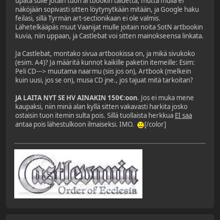
upata sulle jotain tuon artbookin taidetta, mutta mulla ei
näköjään sopivasti sitten löytynytkään mitään, ja Google haku
feilasi, sillä Tyrmän art-sectionikaan ei ole valmis.
Lähetelkääpäs muut Vaanijat mulle joitain noita SotN artbookin
kuvia, niin uppaan, ja Castlebat voi sitten mainokseensa linkata.
Ja Castlebat, montako sivua artbookissa on, ja mikä sivukoko
(esim. A4)? Ja määritä kunnot kaikille paketin itemeille: Esim:
Peli CD---> muutama naarmu (siis jos on), Artbook (melkein
kuin uusi, jos se on), musa CD jne., jos tajuat mitä tarkoitan?
JA LAITA NYT SE HV AINAKIN 150€:oon
. Jos ei muka mene
kaupaksi, niin minä alan kyllä sitten vakavasti harkita josko
ostaisin tuon itemin sulta pois. Sillä tuollaista herkkua
EI saa
antaa pois lähestulkoon ilmaiseksi. IMO.
[/color]