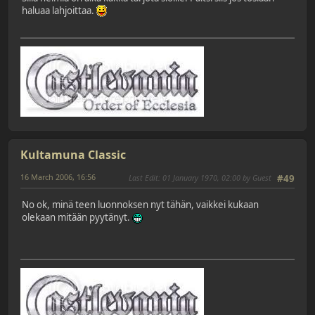
haluaa lahjoittaa.
Kultamuna Classic
16 March 2006, 16:56
Last Edit
: 01 January 1970, 02:00 by Guest
#49
No ok, minä teen luonnoksen nyt tähän, vaikkei kukaan
olekaan mitään pyytänyt.