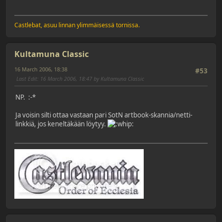
Castlebat, asuu linnan ylimmäisessä tornissa.
Kultamuna Classic
16 March 2006, 18:38
#53
Last Edit
: 16 March 2006, 18:47 by Kultamuna Classic
NP.
:-*
Ja voisin silti ottaa vastaan pari SotN artbook-skannia/netti-
linkkiä, jos keneltäkään löytyy.