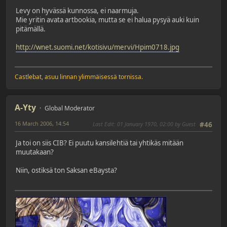
Levy on hyvässä kunnossa, ei naarmuja.
Mie yritin avata artbookia, mutta se ei halua pysyä auki kuin
pitämällä.
http://wnet.suomi.net/kotisivu/mervi/Hpim0718.jpg
Castlebat, asuu linnan ylimmäisessä tornissa.
A-Yty
Global Moderator
16 March 2006, 14:54
Last Edit
: 01 January 1970, 02:00 by Guest
#46
Ja toi on siis CIB? Ei puutu kansilehtiä tai yhtikäs mitään
muutakaan?
Niin, ostiksä ton Saksan eBaysta?