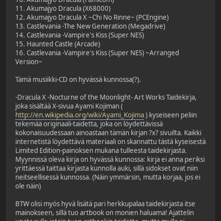
11. Akumajyo Dracula (X68000)
12. Akumajyo Dracula X ~Chi No Rinne~ (PCEngine)
13. Castlevania -The New Generation (Megadrive)
14. Castlevania -Vampire's Kiss (Super NES)
15. Haunted Castle (Arcade)
16. Castlevania -Vampire's Kiss (Super NES) ~Arranged
Version~
Tämä musiikki-CD on hyvässä kunnossa(?).
-Dracula X -Nocturne of the Moonlight- Art Works Taidekirja,
joka sisältää X-sivua Ayami Kojiman (
http://en.wikipedia.org/wiki/Ayami_Kojima
) kyseiseen peliin
tekemää originaali-taidetta, joka on löydettävissä
kokonaisuudessaan ainoastaan tämän kirjan ?x? sivuilta. Kaikki
internetistä löydettävä materiaali on skannattu tästä kyseisestä
Limited Edition-painoksen mukana tulleesta taidekirjasta.
Myynnissä oleva kirja on hyvässä kunnossa: kirja ei anna periksi
yrittäessä taittaa kirjasta kunnolla auki, sillä sidokset ovat niin
neitseellisessä kunnossa. (Näin ymmärsin, mutta korjaa, jos ei
ole näin)
BTW olisi myös hyvä lisätä pari herkkupalaa taidekirjasta itse
mainokseen, sillä tuo artbook on monien haluama! Ajattelin