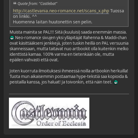
Quote from: "Castlebat"
http://castlevania.neo-romance.net/scans_x.php
Tuossa
on linkki. ^^
Huomenna laitan huutonettin sen pelin.
Muista mainita se PAL!!! Siitä (kuuluisi) saada enemmän massia.
Neo-romance sivujen yksi ylläpitäjät Rahenna & Maddi-chan
ovat käsittääkseni jenkkejä, joten tuskin heillä on PAL versuunia
skanneissaan, mutta taitavat nuo artbookit olla kuitenkin melko
identtistä kamaa. 100% varma en tietenkään ole, mutta
epäilen vahvasti että ovat.
Joten kuorruta ilmoituksesi ihmeessä noilla artbookin herkuilla!
Tuota mun aikaisemmin postaamaa hype-tekstiä saa kopioida &
peistailla kanssa, jos haluat! Ja toivonkin, että näin teet.