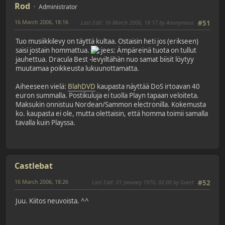
Rod
Administrator
16 March 2006, 18:16
Last Edit
: 16 March 2006, 18:17 by Anonymous
#51
Tuo musiikkilevy on täyttä kultaa. Ostaisin heti jos (erikseen)
saisi jostain hommattua.
Ämpäreinä tuota on tullut
jauhettua. Dracula Best -levyiltähän nuo samat biisit löytyy
muutamaa poikkeusta lukuunottamatta.
Aiheeseen vielä:
BlahDVD
kaupasta näyttää DoS irtoavan 40
euron summalla. Postikuluja ei tuolla Playn tapaan veloiteta.
Maksukin onnistuu Nordean/Sammon electronilla. Kokemusta
ko. kaupasta ei ole, mutta olettaisin, että homma toimii samalla
tavalla kuin Playssa.
Castlebat
16 March 2006, 18:26
Last Edit
: 01 January 1970, 02:00 by Guest
#52
Juu. Kiitos neuvoista. ^^