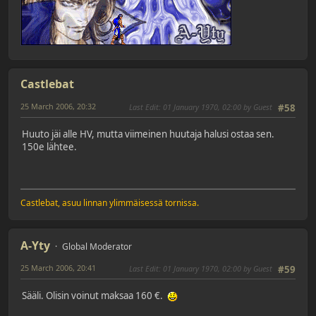
Castlebat
25 March 2006, 20:32
Last Edit
: 01 January 1970, 02:00 by Guest
#58
Huuto jäi alle HV, mutta viimeinen huutaja halusi ostaa sen.
150e lähtee.
Castlebat, asuu linnan ylimmäisessä tornissa.
A-Yty
Global Moderator
25 March 2006, 20:41
Last Edit
: 01 January 1970, 02:00 by Guest
#59
Sääli. Olisin voinut maksaa 160 €.