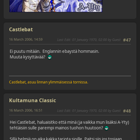
Castlebat
16 March 2006, 14:59
Last Edit
: 01 January 1970, 02:00 by Guest
#47
Ei puutu mitään. Englannin ebaystä hommasin.
Muuta kysyttävää?
Castlebat, asuu linnan ylimmäisessä tornissa.
Kultamuna Classic
16 March 2006, 16:51
Last Edit
: 01 January 1970, 02:00 by Guest
#48
Hei Castlebat, haluaisitko että minä (ja vaikka mun lisäksi A-Yty)
tehtäisiin sulle parempi mainos tuohon huutoon?
Sillä helmiä on aika kakka tarjota sioille. Paitsi siis jos tosiaan