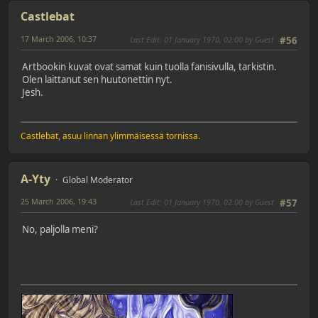
Castlebat
17 March 2006, 10:37
Last Edit
: 01 January 1970, 02:00 by Guest
#56
Artbookin kuvat ovat samat kuin tuolla fanisivulla, tarkistin.
Olen laittanut sen huutonettin nyt.
Jesh.
Castlebat, asuu linnan ylimmäisessä tornissa.
A-Yty
Global Moderator
25 March 2006, 19:43
Last Edit
: 01 January 1970, 02:00 by Guest
#57
No, paljolla meni?