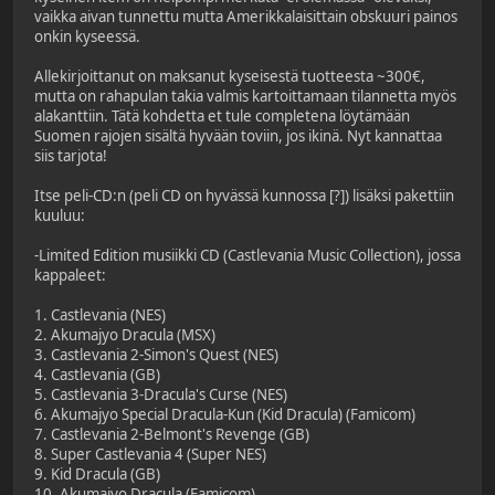
vaikka aivan tunnettu mutta Amerikkalaisittain obskuuri painos
onkin kyseessä.
Allekirjoittanut on maksanut kyseisestä tuotteesta ~300€,
mutta on rahapulan takia valmis kartoittamaan tilannetta myös
alakanttiin. Tätä kohdetta et tule completena löytämään
Suomen rajojen sisältä hyvään toviin, jos ikinä. Nyt kannattaa
siis tarjota!
Itse peli-CD:n (peli CD on hyvässä kunnossa [?]) lisäksi pakettiin
kuuluu:
-Limited Edition musiikki CD (Castlevania Music Collection), jossa
kappaleet:
1. Castlevania (NES)
2. Akumajyo Dracula (MSX)
3. Castlevania 2-Simon's Quest (NES)
4. Castlevania (GB)
5. Castlevania 3-Dracula's Curse (NES)
6. Akumajyo Special Dracula-Kun (Kid Dracula) (Famicom)
7. Castlevania 2-Belmont's Revenge (GB)
8. Super Castlevania 4 (Super NES)
9. Kid Dracula (GB)
10. Akumajyo Dracula (Famicom)