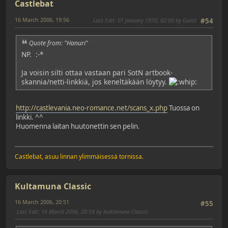
Castlebat
16 March 2006, 19:56
Last Edit
: 01 January 1970, 02:00 by Guest
#54
Quote from: "Hanuri"
NP.
:-*
Ja voisin silti ottaa vastaan pari SotN artbook-
skannia/netti-linkkiä, jos keneltäkään löytyy.
http://castlevania.neo-romance.net/scans_x.php
Tuossa on
linkki. ^^
Huomenna laitan huutonettin sen pelin.
Castlebat, asuu linnan ylimmäisessä tornissa.
Kultamuna Classic
16 March 2006, 20:51
#55
Last Edit
: 16 March 2006, 20:59 by Kultamuna Classic