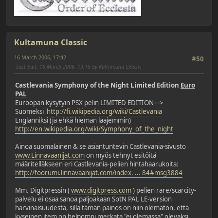
Kultamuna Classic
16 March 2006, 17:42
#50
Last Edit
: 16 March 2006, 19:15 by Kultamuna Classic
Castlevania Symphony of the Night Limited Edition
Euro
PAL
Euroopan kysytyin PSX pelin LIMITED EDITION--->
Suomeksi
http://fi.wikipedia.org/wiki/Castlevania
Englanniksi (ja ehkä hieman laajemmin)
http://en.wikipedia.org/wiki/Symphony_of_the_night
Ainoa suomalainen & se asiantuntevin Castlevania-sivusto
www.Linnavaanijat.com
on myös tehnyt esitöitä
määritelläkseen eri Castlevania-pelien hintahaarukoita:
http://foorumi.linnavaanijat.com/index. ... 84#msg3884
Mm. Digitpressin (
www.digitpress.com
) pelien rare/scarcity-
palvelu ei osaa sanoa paljoakaan SotN PAL LE-version
harvinaisuudesta, sillä tämän painos on niin olematon, että
kyseinen item on helpompi merkata "ei olemassa" olevaksi,