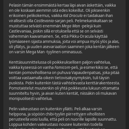
Pelasin tämän ensimmäistä kertaa läpi aivan äskettäin, vaikka
en ole koskaan aiemmin sitä edes kokeillut. Oli jokseenkin
erikoinen pelikokemus, vaikka
Kid Dracula
ei taidakaan ihan
virallisesti olla
Castlevania
-sarjan peli. Pelimekaniikaltaan se
muistuttaa selvästi enemmän
Mega Man
-pelejä kuin
Castlevaniaa, joskin sillä erotuksella että se on selvästi
vähemmän kaavamainen. Se, että Pikku-Dracula käyttää
lyömäaseen sijasta ammuksia, joita voi ampua myös ylös ja alas,
oli yllätys, ja uuden asevariaation saaminen joka kentän jälkeen
on varsin Mega Man -tyylinen ominaisuus.
Kenttäsuunnittelussa oli poikkeuksellisen paljon vaihtelua,
vaikka kyseessä on vanha
Famicom
-peli, ja esimerkiksi se, että
kentän pomovihollisena on puhuva Vapaudenpatsas, joka pitää
voittaa vastaamalla oikein tietovisakysymyksiin, tuli täysin
puskista. Pidin kuitenkin tästä vaihtelevasta kenttärakenteesta.
Pomotaistelut muutenkin oli yhtä poikkeusta lukuun ottamatta
suunniteltu hyvin, ja aivan kuten kentät, niissäkin oli mukavan
monipuolisesti vaihtelua.
Pelin vaikeustaso on kuitenkin yllätti. Peli alkaa varsin
helppona, ja söpöön chibi-tyyliin piirrettyjen vihollisten
perusteella voisi luulla, että peli on nuorille lapsille suunnattu.
Loppua kohden vaikeustaso nousee kuitenkin todella