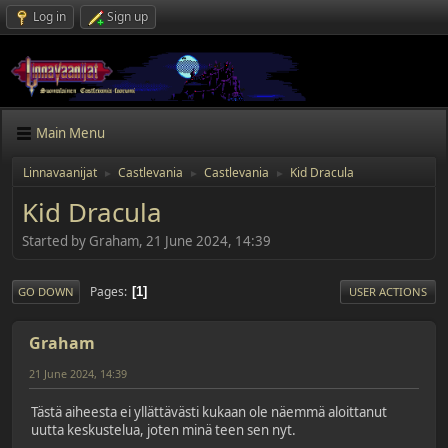
Log in
Sign up
Main Menu
Linnavaanijat
Castlevania
Castlevania
Kid Dracula
►
►
►
Kid Dracula
Started by Graham, 21 June 2024, 14:39
Pages
1
GO DOWN
USER ACTIONS
Graham
21 June 2024, 14:39
Tästä aiheesta ei yllättävästi kukaan ole näemmä aloittanut
uutta keskustelua, joten minä teen sen nyt.