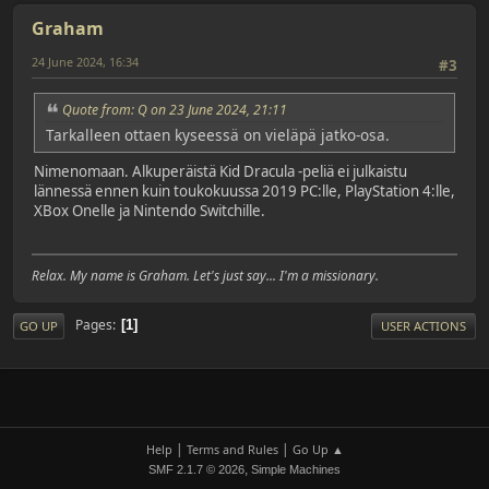
Graham
24 June 2024, 16:34
#3
Quote from: Q on 23 June 2024, 21:11
Tarkalleen ottaen kyseessä on vieläpä jatko-osa.
Nimenomaan. Alkuperäistä Kid Dracula -peliä ei julkaistu
lännessä ennen kuin toukokuussa 2019 PC:lle, PlayStation 4:lle,
XBox Onelle ja Nintendo Switchille.
Relax. My name is Graham. Let's just say... I'm a missionary.
Pages
1
GO UP
USER ACTIONS
|
|
Help
Terms and Rules
Go Up ▲
,
SMF 2.1.7 © 2026
Simple Machines