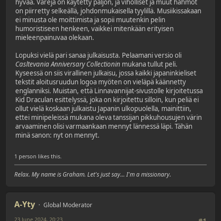
hyvää. Värejä on käytetty paljon, ja viholliset ja muut hahmot
on piirretty selkeällä, johdonmukaisella tyylillä. Musiikissakaan
ei minusta ole moittimista ja sopii muutenkin pelin
humoristiseen henkeen, vaikkei mitenkään erityisen
mieleenpainuvaa olekaan.
Lopuksi vielä pari sanaa julkaisusta. Pelaamani versio oli
Casltevania Anniversary Collectionin
mukana tullut peli.
Kyseessä on siis virallinen julkaisu, jossa kaikki japaninkieliset
tekstit aloitusruudun logoa myöten on vieläpä käännetty
englanniksi. Muistan, että Linnavannijat-sivustolle kirjoitetussa
Kid Draculan esittelyssä, joka on kirjoitettu silloin, kun peliä ei
ollut vielä koskaan julkaistu Japanin ulkopuolella, mainittiin,
ettei minipeleissä mukana oleva tanssijan pikkuhousujen värin
arvaaminen olisi varmaankaan mennyt lännessä läpi. Tähän
minä sanon: nyt on mennyt.
1 person likes this.
Relax. My name is Graham. Let's just say... I'm a missionary.
A-Yty
Global Moderator
23 June 2024, 20:23