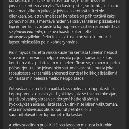
korkeaksi, mihin vaikuttaa osaltaan se, että kentissä on
joissakin kentissä vain yksi "tarkastuspiste", siis kohta, josta voi
kuoleman jälkeen jatkaa, ja joissakin kentissä sitä ei ole
ollenkaan. Se, että viimeisessä kentässä on päihitettävä kaksi
pomovihollista ja mentävä niiden välissä vaarallisen piikkialueen
läpi ennen kuin voi taistella loppupomoa vastaan ja päihitettävä
se
yhdellä elämällä
, on kova haaste kokeneelle
aikuispelaajallekin. Pelin tekijöillä tuskin on siis ollut nuoret
lapset mielessään pelin kohderyhmänä.
Pidin myös siitä, että vaikka kuolema kentissä tuleekin helposti,
sitä varten on varsin helppo ansaita paljon lisäelämiä, kiitos
kenttien välillä pelattavien minipelien. Tosin se, mihin minipeliin
pääsee/joutuu, on jokseenkin sattumanvaraista, mutta joka
tapauksessa keräämällä ahkerasti kentissä kolikkoja lisäelämiä
on näissä minipeleissä melko helppo saada.
Oikeastaan ainoa kriitin paikka tässä pelissä on lopputaistelu.
Loppupomolla on vain yksi hyökkäys, jota se toistaa koko ajan,
ja sitä voi vahingoittaa vain tiettynä hetkenä tämän
hyökkäyksen aikana. Tästä saa väkisinkin sellaisen vaikuteman,
että innovatiivisuus olisi loppunut pelintekijöillä
suunnitteluvaiheen loppumetreillä kesken.
Audiovisuaalinen puoli Kid Draculassa on minusta kuitenkin