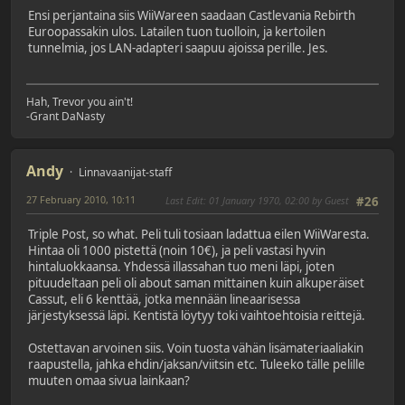
Ensi perjantaina siis WiiWareen saadaan Castlevania Rebirth
Euroopassakin ulos. Latailen tuon tuolloin, ja kertoilen
tunnelmia, jos LAN-adapteri saapuu ajoissa perille. Jes.
Hah, Trevor you ain't!
-Grant DaNasty
Andy
Linnavaanijat-staff
27 February 2010, 10:11
Last Edit
: 01 January 1970, 02:00 by Guest
#26
Triple Post, so what. Peli tuli tosiaan ladattua eilen WiiWaresta.
Hintaa oli 1000 pistettä (noin 10€), ja peli vastasi hyvin
hintaluokkaansa. Yhdessä illassahan tuo meni läpi, joten
pituudeltaan peli oli about saman mittainen kuin alkuperäiset
Cassut, eli 6 kenttää, jotka mennään lineaarisessa
järjestyksessä läpi. Kentistä löytyy toki vaihtoehtoisia reittejä.
Ostettavan arvoinen siis. Voin tuosta vähän lisämateriaaliakin
raapustella, jahka ehdin/jaksan/viitsin etc. Tuleeko tälle pelille
muuten omaa sivua lainkaan?