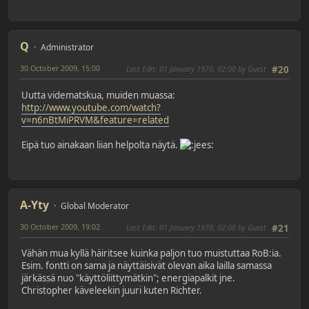
Q
Administrator
30 October 2009, 15:00
Last Edit
: 01 January 1970, 02:00 by Guest
#20
Uutta vidematskua, muiden muassa:
http://www.youtube.com/watch?
v=n6nBtMiPRVM&feature=related
Eipä tuo ainakaan liian helpolta näytä.
A-Yty
Global Moderator
30 October 2009, 19:02
Last Edit
: 01 January 1970, 02:00 by Guest
#21
Vähän mua kyllä häiritsee kuinka paljon tuo muistuttaa RoB:ia.
Esim. fontti on sama ja näyttäisivät olevan aika lailla samassa
järkässä nuo "käyttöliittymätkin"; energiapalkit jne.
Christopher käveleekin juuri kuten Richter.