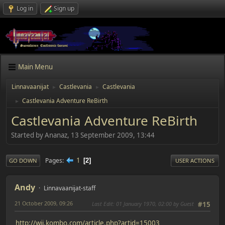
Log in
Sign up
Main Menu
Linnavaanijat
Castlevania
Castlevania
►
►
Castlevania Adventure ReBirth
►
Castlevania Adventure ReBirth
Started by Ananaz, 13 September 2009, 13:44
1
Pages
2
GO DOWN
USER ACTIONS
Andy
Linnavaanijat-staff
21 October 2009, 09:26
Last Edit
: 01 January 1970, 02:00 by Guest
#15
http://wii.kombo.com/article.php?artid=15003