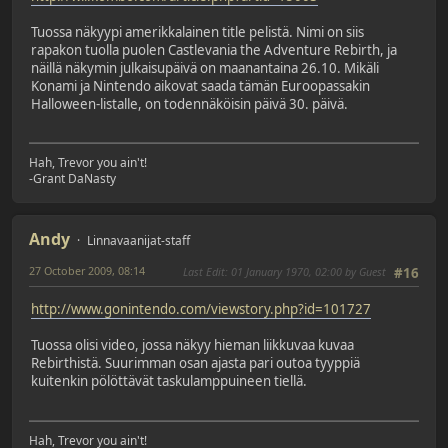
Tuossa näkyypi amerikkalainen title pelistä. Nimi on siis
rapakon tuolla puolen Castlevania the Adventure Rebirth, ja
näillä näkymin julkaisupäivä on maanantaina 26.10. Mikäli
Konami ja Nintendo aikovat saada tämän Euroopassakin
Halloween-listalle, on todennäköisin päivä 30. päivä.
Hah, Trevor you ain't!
-Grant DaNasty
Andy
Linnavaanijat-staff
27 October 2009, 08:14
Last Edit
: 01 January 1970, 02:00 by Guest
#16
http://www.gonintendo.com/viewstory.php?id=101727
Tuossa olisi video, jossa näkyy hieman liikkuvaa kuvaa
Rebirthistä. Suurimman osan ajasta pari outoa tyyppiä
kuitenkin pölöttävät taskulamppuineen tiellä.
Hah, Trevor you ain't!