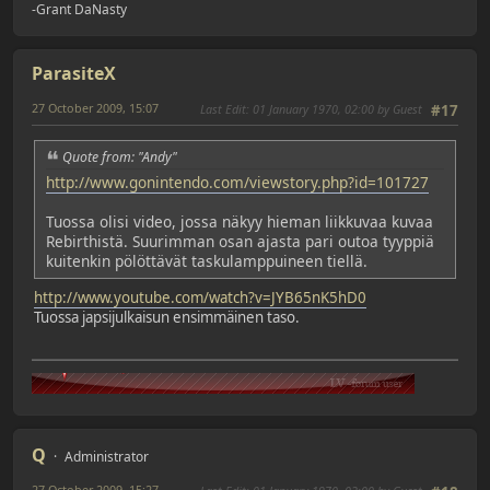
-Grant DaNasty
ParasiteX
27 October 2009, 15:07
Last Edit
: 01 January 1970, 02:00 by Guest
#17
Quote from: "Andy"
http://www.gonintendo.com/viewstory.php?id=101727
Tuossa olisi video, jossa näkyy hieman liikkuvaa kuvaa
Rebirthistä. Suurimman osan ajasta pari outoa tyyppiä
kuitenkin pölöttävät taskulamppuineen tiellä.
http://www.youtube.com/watch?v=JYB65nK5hD0
Tuossa japsijulkaisun ensimmäinen taso.
Q
Administrator
27 October 2009, 15:27