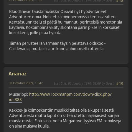
Last Edit
: 01 January 1970, 02:00 by Guest
#18
Bloodlinesin taustamusiikki? Olisivat nyt hyödyntäneet
Adventuren omia. Noh, ehkä myöhemmissä kentissä sitten.
Kenttäsuunnittelu ei päätä huimannut, perinteisiä monotonisia
käytäviä. Kököimpänä yksityiskohtana parin pikselin korkuiset
korokkeet, joille pitää hypätä.
Tämän perusteella varmaan täysin pelattava oldskool-
Castlevania, mutta ei järin kunnianhimoisella otteella.
Ananaz
30 October 2009, 13:42
Last Edit
: 01 January 1970, 02:00 by Guest
#19
Musarippi:
http://www.rockmanpm.com/down/click.php?
id=388
Kakkos- ja kolmoskentän musiikki taitaa olla alkuperäisestä
Adventuresta mutta loput on sitten otettu hajanaisesti sarjan
muista osista. Eipä siinä, noita Megadrive-tyylisiä FM-remiksejä
on aina mukava kuulla.