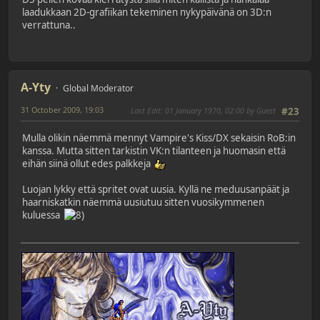
laadukkaan 2D-grafiikan tekeminen nykypäivänä on 3D:n
verrattuna..
A-Yty
Global Moderator
31 October 2009, 19:03
Last Edit
: 01 January 1970, 02:00 by Guest
#23
Mulla olikin näemmä mennyt Vampire's Kiss/DX sekaisin RoB:in
kanssa. Mutta sitten tarkistin VK:n tilanteen ja huomasin että
eihän siinä ollut edes palkkeja
Luojan lykky että spritet ovat uusia. Kyllä ne meduusanpäät ja
haarniskatkin näemmä uusiutuu sitten vuosikymmenen
kuluessa