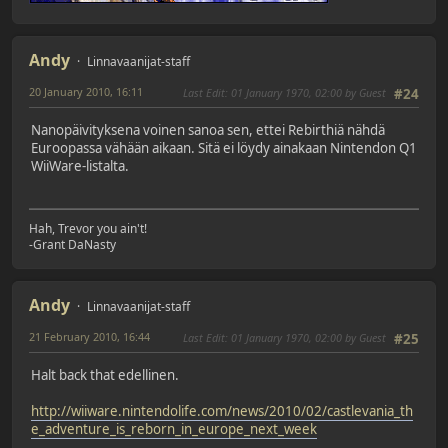
Andy
Linnavaanijat-staff
20 January 2010, 16:11
Last Edit
: 01 January 1970, 02:00 by Guest
#24
Nanopäivityksena voinen sanoa sen, ettei Rebirthiä nähdä
Euroopassa vähään aikaan. Sitä ei löydy ainakaan Nintendon Q1
WiiWare-listalta.
Hah, Trevor you ain't!
-Grant DaNasty
Andy
Linnavaanijat-staff
21 February 2010, 16:44
Last Edit
: 01 January 1970, 02:00 by Guest
#25
Halt back that edellinen.
http://wiiware.nintendolife.com/news/2010/02/castlevania_th
e_adventure_is_reborn_in_europe_next_week