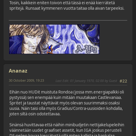
Tosin, kaikkein eniten toivon että tässä ei enää kierrätetä
spritejä. Runsaat kymmenen vuotta taitaa olla aivan tarpeeksi.
Ananaz
30 October 2009, 19:23
Last Edit
: 01 January 1970, 02:00 by Guest
#22
Eihän nuo HUDit muistuta Rondoa (jossa mm.energiapalkki oli
pystyssä) sen enempää kuin mitään muutakaan Castlevaniaa.
Spritet ja taustat näyttävät myös olevan suurimmaksi osaksi
uusia. Näin taisi olla myös Gradius/Contra-uusioiden kohdalla,
joten siltä osin odotettavaa.
Sinänsä huvittavaa että näihin minibudjetin nettijakelupeleihin
väännetään uudet graafiset assetit, kun IGA joskus perusteli
DS-pelien kovaa kierrätystä sillä miten kallista ja hankalaa