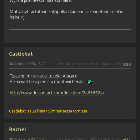
tyylistä ja aiheesta maalata näitä.
Mutta nyt tartutaan kaljapullon kaulaan ja kaadetaan se alas
hehe =)
Castlebat
30 October 2005, 16:22
Last Edit
: 01 January 1970, 02:00 by Guest
#20
Tässä on minun uusi tekele: Alucard.
Älkää välittäkö pienistä muotovirheistä.
http://www.deviantart.com/deviation/24616624/
Castlebat, asuu linnan ylimmäisessä tornissa.
Rachel
30 October 2005, 17:20
Last Edit
: 01 January 1970, 02:00 by Guest