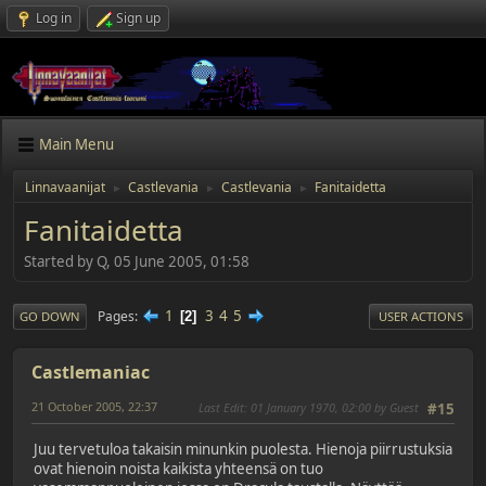
Log in
Sign up
Main Menu
Linnavaanijat
Castlevania
Castlevania
Fanitaidetta
►
►
►
Fanitaidetta
Started by Q, 05 June 2005, 01:58
1
3
4
5
Pages
2
GO DOWN
USER ACTIONS
Castlemaniac
21 October 2005, 22:37
Last Edit
: 01 January 1970, 02:00 by Guest
#15
Juu tervetuloa takaisin minunkin puolesta. Hienoja piirrustuksia
ovat hienoin noista kaikista yhteensä on tuo