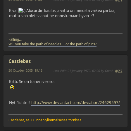
#21
Kiva!
Alucardin kaulus ja viitta on minusta vaikea piirtää,
mutta sinä olet saanut ne onnistumaan hyvin. :3
Falling...
Will you take the path of needles... or the path of pins?
Castlebat
30 October 2005, 19:13
Last Edit
: 01 January 1970, 02:00 by Guest
#22
Kiitti. Se on toinen versio.
Nyt Richter!
http://www.deviantart.com/deviation/24629597/
Castlebat, asuu linnan ylimmäisessä tornissa.