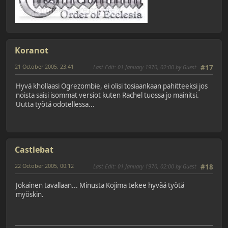
Koranot
21 October 2005, 23:41
Last Edit
: 01 January 1970, 02:00 by Guest
#17
Hyvä khollaasi Ogrezombie, ei olisi tosiaankaan pahitteeksi jos
noista saisi isommat versiot kuten Rachel tuossa jo mainitsi.
Uutta työtä odotellessa...
Castlebat
22 October 2005, 00:12
Last Edit
: 01 January 1970, 02:00 by Guest
#18
Jokainen tavallaan... Minusta Kojima tekee hyvää työtä
myöskin.