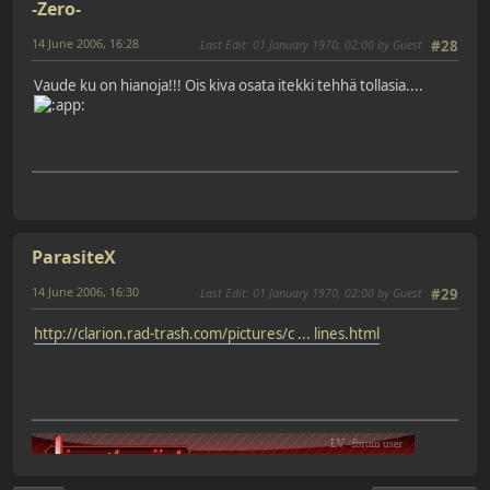
-Zero-
14 June 2006, 16:28
Last Edit
: 01 January 1970, 02:00 by Guest
#28
Vaude ku on hianoja!!! Ois kiva osata itekki tehhä tollasia....
ParasiteX
14 June 2006, 16:30
Last Edit
: 01 January 1970, 02:00 by Guest
#29
http://clarion.rad-trash.com/pictures/c ... lines.html