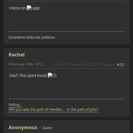
Hieno on
Soredemo boku wa yattenai.
Rachel
06 January 2006, 19:12
Last Edit
: 01 January 1970, 02:00 by Guest
#25
Vau!! Tosi upea kuva!
Falling...
Will you take the path of needles... or the path of pins?
Anonymous
Guest