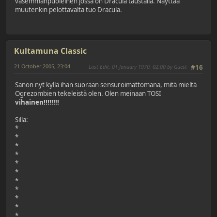
vasemmanpuoleinen jossa on Dracula taustalla. Näyttää
muutenkin pelottavalta tuo Dracula.
Kultamuna Classic
21 October 2005, 23:04
Last Edit
: 01 January 1970, 02:00 by Guest
#16
Sanon nyt kyllä ihan suoraan sensuroimattomana, mitä mieltä
Ogrezombien tekeleistä olen. Olen meinaan TOSI
vihainen!!!!!!!!
Sillä:
*
*
*
*
*
*
*
*
*
*
*