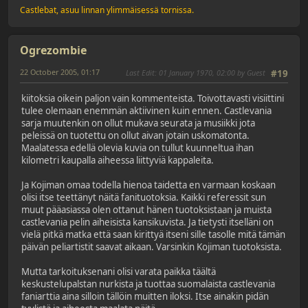
Castlebat, asuu linnan ylimmäisessä tornissa.
Ogrezombie
22 October 2005, 01:17
Last Edit
: 01 January 1970, 02:00 by Guest
#19
kiitoksia oikein paljon vain kommenteista. Toivottavasti visiittini
tulee olemaan enemmän aktiivinen kuin ennen. Castlevania
sarja muutenkin on ollut mukava seurata ja musiikki jota
peleissä on tuotettu on ollut aivan jotain uskomatonta.
Maalatessa edellä olevia kuvia on tullut kuunneltua ihan
kilometri kaupalla aiheessa liittyviä kappaleita.
Ja Kojiman omaa todella hienoa taidetta en varmaan koskaan
olisi itse teettänyt näitä fanituotoksia. Kaikki referessit sun
muut pääasiassa olen ottanut hänen tuotoksistaan ja muista
castlevania pelin aiheisista kansikuvista. Ja tietysti itselläni on
vielä pitkä matka että saan kirittyä itseni sille tasolle mitä tämän
päivän peliartistit saavat aikaan. Varsinkin Kojiman tuotoksista.
Mutta tarkoituksenani olisi varata paikka täältä
keskustelupalstan nurkista ja tuottaa suomalaista castlevania
faniarttia aina silloin tällöin muitten iloksi. Itse ainakin pidän