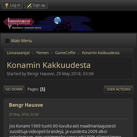
Log in
Sign up
Main Menu
Linnavaanijat
Yleinen
GameCoffin
Konamin Kakkuudesta
►
►
►
Konamin Kakkuudesta
Started by Bengr Hausve, 29 May 2018, 03:06
Pages
1
GO DOWN
USER ACTIONS
Bengr Hausve
29 May 2018, 03:06
Jos Konami 1969 tuotti 80-luvulta asti maailmanlaajuisesti
suosittuja videopeli brändejä, ja vuodesta 2009 alkoi
sekoilemaan, niin voisimmeko sanoa että 80% elämistämme