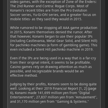
video games, with the exception of Zone of the Enders:
The 2nd Runner and Contra: Rogue Corps. Most of
Konami's recent titles are from the Pro Evolution
Soccer series, Yu-Gi-Oh! series, and a greater focus on
mobile titles- as they said they would in 2015.
While rumored to be stopping all AAA game production
in 2015, Konami themselves denied the rumor. After
that however, Konami began to use their popular IPs
(including Castlevania, Metal Gear Solid, and Silent Hill)
for pachinko machines (a form of gambling game). This
even included a Silent Hill pachinko machine in 2019.
Even if the IPs are being used in a way that is a far-cry
from their original intent, it seems to be profitable.
Casino games rely on drawing attention as much as
possible, and recognizable brands would be an
effective method.
Judging by their profits, Konami seem to be doing quite
well. Looking at their 2019 Financial Report [1, 2] (page
6), Konami made 141,699 million yen from "Digital
Entertainment", 27,837 million yen from "Amusement",
and 31,170 million yen from "Gaming & Systems."