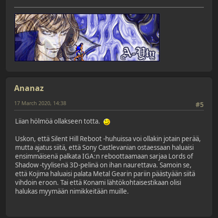
Ananaz
17 March 2020, 14:38
#5
Liian hölmöä ollakseen totta.
Uskon, että Silent Hill Reboot -huhuissa voi ollakin jotain perää,
mutta ajatus siitä, että Sony Castlevanian ostaessaan haluaisi
ensimmäisenä palkata IGA:n reboottaamaan sarjaa Lords of
Shadow -tyylisenä 3D-pelinä on ihan naurettava. Samoin se,
että Kojima haluaisi palata Metal Gearin pariin päästyään siitä
vihdoin eroon. Tai että Konami lähtökohtaisestikaan olisi
halukas myymään nimikkeitään muille.