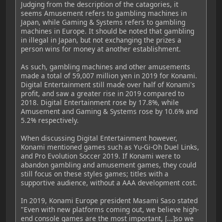
Judging from the description of the catagories, it
seems Amusement refers to gambling machines in
Japan, while Gaming & Systems refers to gambling
machines in Europe. It should be noted that gambling
in illegal in Japan, but not exchanging the prizes a
person wins for money at another establishment.
As such, gambling machines and other amusements
made a total of 59,007 million yen in 2019 for Konami.
Digital Entertainment still made over half of Konami's
profit, and saw a greater rise in 2019 compared to
2018. Digital Entertainment rose by 17.8%, while
Amusement and Gaming & Systems rose by 10.6% and
5.2% respectively.
When discussing Digital Entertainment however,
Konami mentioned games such as Yu-Gi-Oh Duel Links,
and Pro Evolution Soccer 2019. If Konami were to
abandon gambling and amusement games, they could
still focus on these styles games; titles with a
supportive audience, without a AAA development cost.
In 2019, Konami Europe president Masami Saso stated
"Even with new platforms coming out, we believe high-
end console games are the most important, [...]so we