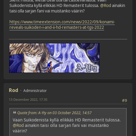
Suikodenista kyllä elikkäs HD Remasterit tulossa.
@Rod
ainakin
taisi olla sarjan fani vai muistanko väärin?
https://www.timeextension.com/news/2022/09/konami-
reveals-suikoden-i-and-ii-hd-remasters-at-tgs-2022
Rod
Administrator
13 December 2022, 17:35
#9
Quote from: A-Yty on 03 October 2022, 14:57
Vaan Suikodenista kyllä elikkäs HD Remasterit tulossa.
@Rod
ainakin taisi olla sarjan fani vai muistanko
väärin?