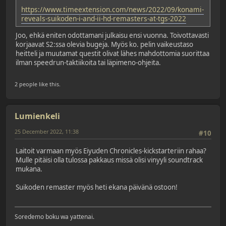
https://www.timeextension.com/news/2022/09/konami-
reveals-suikoden-i-and-ii-hd-remasters-at-tgs-2022
Joo, ehkä eniten odottamani julkaisu ensi vuonna. Toivottavasti
korjaavat S2:ssa olevia bugeja. Myös ko. pelin vaikeustaso
heitteli ja muutamat questit olivat lähes mahdottomia suorittaa
ilman speedrun-taktiikoita tai läpimeno-ohjeita.
2 people like this.
Lumienkeli
25 December 2022, 11:38
#10
Laitoit varmaan myös Eiyuden Chronicles-kickstarteriin rahaa?
Mulle pitäisi olla tulossa pakkaus missä olisi vinyyli soundtrack
mukana.
Suikoden remaster myös heti ekana päivänä ostoon!
Soredemo boku wa yattenai.