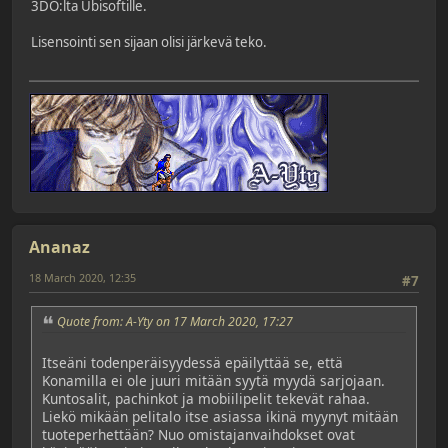
3DO:lta Ubisoftille.
Lisensointi sen sijaan olisi järkevä teko.
Ananaz
18 March 2020, 12:35
#7
Quote from: A-Yty on 17 March 2020, 17:27
Itseäni todenperäisyydessä epäilyttää se, että
Konamilla ei ole juuri mitään syytä myydä sarjojaan.
Kuntosalit, pachinkot ja mobiilipelit tekevät rahaa.
Liekö mikään pelitalo itse asiassa ikinä myynyt mitään
tuoteperhettään? Nuo omistajanvaihdokset ovat