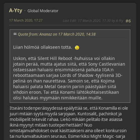
A-Yty
Global Moderator
17 March 2020, 17:27
Last Edit
: 17 March 2020, 17:30 by A-Yty
#6
Quote from: Ananaz on 17 March 2020, 14:38
Liian hölmöä ollakseen totta.
Uskon, että Silent Hill Reboot -huhuissa voi ollakin
jotain perää, mutta ajatus siitä, että Sony Castlevanian
ostaessaan haluaisi ensimmäisenä palkata IGA:n
reboottaamaan sarjaa Lords of Shadow -tyylisenä 3D-
pelinä on ihan naurettava. Samoin se, että Kojima
haluaisi palata Metal Gearin pariin päästyään siitä
vihdoin eroon. Tai että Konami lähtökohtaisestikaan
olisi halukas myymään nimikkeitään muille.
Itseäni todenperäisyydessä epäilyttää se, että Konamilla ei ole
juuri mitään syytä myydä sarjojaan. Kuntosalit, pachinkot ja
mobiilipelit tekevät rahaa. Liekö mikään pelitalo itse asiassa
ikinä myynyt mitään tuoteperhettään? Nuo
omistajanvaihdokset ovat käsittääkseni aina olleet konkurssin
tai nurkanvaltauksen seuraus. Esimerkiksi Might Magic -sarja