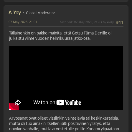
A-Yty
Global Moderator
07 May 2023, 21:01
Last Edit
: 07 May 2023, 21:03 by A-Yty
#11
Tällainenkin on pakko mainita, että Getsu Fūma Denille oli
julkaistu viime vuoden helmikuussa jatko-osa.
Arvosanat ovat olleet vissiinkin vaihtelevia tai keskinkertaisia,
mutta oli tuo ainakin itselleni silti positiivinen yllätys, että
noinkin vanhalle, mutta arvostetulle pelille Konami ylipäätään