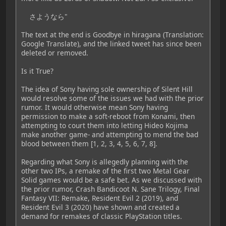
さようなら"
The text at the end is Goodbye in hiragana (Translation:
Google Translate), and the linked tweet has since been
deleted or removed.
Is it True?
The idea of Sony having sole ownership of Silent Hill
would resolve some of the issues we had with the prior
rumor. It would otherwise mean Sony having
permission to make a soft-reboot from Konami, then
attempting to court them into letting Hideo Kojima
make another game- and attempting to mend the bad
blood between them [1, 2, 3, 4, 5, 6, 7, 8].
Regarding what Sony is allegedly planning with the
other two IPs, a remake of the first two Metal Gear
Solid games would be a safe bet. As we discussed with
the prior rumor, Crash Bandicoot N. Sane Trilogy, Final
Fantasy VII: Remake, Resident Evil 2 (2019), and
Resident Evil 3 (2020) have shown and created a
demand for remakes of classic PlayStation titles.