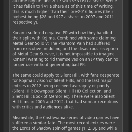
all-time high in June 2017 with $58 USD a share. While
it has fallen to $41 a share as of this time of writing,
this is much higher than their pre-2016 figures (their
highest being $28 and $27 a share, in 2007 and 2011
respectively).
Konami suffered negative PR with how they handled
their split with Kojima. Combined with some claiming
Metal Gear Solid V: The Phantom Pain had suffered
from executive meddling, and the disastrous reception
of Metal Gear Survive, it is not impossible to imagine
Konami wanting to rid themselves on an IP they can no
longer use without generating bad PR.
The same could apply to Silent Hill, with fans desperate
for Kojima's vision of Silent Hills, and the last major
entries in 2012 being received averagely or poorly
(Silent Hill: Downpour, Silent Hill HD Collection, and
Silent Hill: Book of Memories). There were also Silent
Hill films in 2006 and 2012, that had similar receptions
with critics and audiences alike.
Meanwhile, the Castlevania series of video games have
suffered a similar fate. The most recent entries were
the Lords of Shadow spin-off games [1, 2, 3], and while