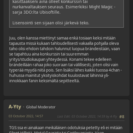
käsittääkseni aina olleet konkurssin tai
nurkanvaltauksen seuraus. Esimerkiksi Might Magic -
sarja 3DO:lta Ubisoftille.
Lisensointi sen sijaan olisi järkevä teko.
Juu, olen kanssa miettinyt samaa enkä tosiaan keksi mitään
tapausta missä kukaan tahloudellisesti vakaalla pohjalla oleva
taho olisi ehdoin tahdoin halunnut luopua brändeistään, vaan
se tapahtuu aina konkurssin tai suuremman
yritys/studiokaupan yhteydessä. Konami tekee edelleen
brändeillään rahaa joko suoraan tai välillisesti, joten olisi vain
typerää myydä niitä pois. Sen lisäksi lähes kaikki tuossa 4chan -
huhussa mainitut yksityiskohdat kuulostavat lähinnä yli-
innokkaan fanin keksimältä sepitteeltä.
A-Yty
Global Moderator
03 October 2022, 14:57
Last Edit
: 03 October 2022, 14:59 by A-Yty
#8
TGS:ssa ei ainakaan meikäläisen odotuksia petetty eli ei mitään
Silent Hillistä, Metal Gearista tai Castlevaniasta. Vaan