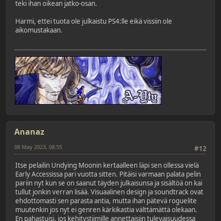
teki ihan oikean jatko-osan.
Harmi, ettei tuota ole julkaistu PS4:lle eikä vissiin ole
aikomustakaan.
Ananaz
08 May 2023, 08:55
#12
Itse pelailin Undying Moonin kertaalleen läpi sen ollessa vielä
Early Accessissa pari vuotta sitten. Pitäisi varmaan palata pelin
pariin nyt kun se on saanut täyden julkaisunsa ja sisältöä on kai
tullut jonkin verran lisää. Visuaalinen design ja soundtrack ovat
ehdottomasti sen parasta antia, mutta ihan pätevä roguelite
muutenkin jos nyt ei genren kärkikastia välttämättä olekaan.
En pahastuisi, jos kehitystiimille annettaisiin tulevaisuudessa