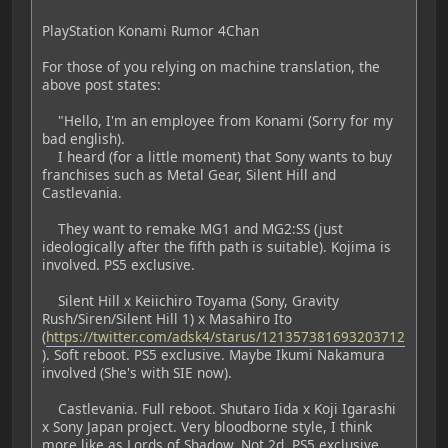
PlayStation Konami Rumor 4Chan
For those of you relying on machine translation, the
above post states:
"Hello, I'm an employee from Konami (Sorry for my
bad english).
I heard (for a little moment) that Sony wants to buy
franchises such as Metal Gear, Silent Hill and
Castlevania.
They want to remake MG1 and MG2:SS (just
ideologically after the fifth path is suitable). Kojima is
involved. PS5 exclusive.
Silent Hill x Keiichiro Toyama (Sony, Gravity
Rush/Siren/Silent Hill 1) x Masahiro Ito
(
https://twitter.com/adsk4/starus/121357381693203712
). Soft reboot. PS5 exclusive. Maybe Ikumi Nakamura
involved (She's with SIE now).
Castlevania. Full reboot. Shutaro Iida x Koji Igarashi
x Sony Japan project. Very bloodborne style, I think
more like as Lords of Shadow. Not 2d. PS5 exclusive.