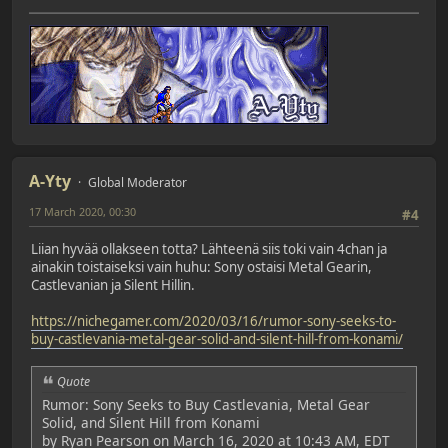
A-Yty
Global Moderator
17 March 2020, 00:30
#4
Liian hyvää ollakseen totta? Lähteenä siis toki vain 4chan ja
ainakin toistaiseksi vain huhu: Sony ostaisi Metal Gearin,
Castlevanian ja Silent Hillin.
https://nichegamer.com/2020/03/16/rumor-sony-seeks-to-
buy-castlevania-metal-gear-solid-and-silent-hill-from-konami/
Quote
Rumor: Sony Seeks to Buy Castlevania, Metal Gear
Solid, and Silent Hill from Konami
by Ryan Pearson on March 16, 2020 at 10:43 AM, EDT