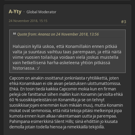
A-Yty
Global Moderator
24 November 2018, 15:15
#3
Quote from: Ananaz on 24 November 2018, 13:56
Haluaisin kyllä uskoa, että Konamillakin ennen pitkää
valta ja suuntaus vaihtuu taas parempaan, ja että näitä
viime vuosien toilailuja voidaan vielä joskus muistella
vain hetkellisenä harha-askeleena yhtiön pitkässä
historiassa. :/
Capcom on ainakin osoittanut jonkinlaista ryhtiliikettä, joten
ehkä Konamikaan ei ole aivan pelastuksen ulottumattomissa.
Ehkä. En tosin tiedä kaikkia Capcomin mokia kun en firman
pelejä ole fanittanut siihen malliin kuin Konamin (arviolta ehkä
60 % suosikkipeleistäni on Konamilta ja se on tehnyt
suosikkisarjojani enemmän kuin mikään muu), mutta Konamin
mokat ovat semmoisia, että niitä tekoja pitäisi melkeinpä jopa
kumota ennen kuin alkaa rakentamaan uutta ja parempaa.
Pahimpana esimerkkinä Silent Hills; siinä ehdittiin jo kiusata
demolla jotain todella hienoa ja nimekkäillä tekijöillä.