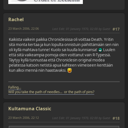
Rachel
23 March 2006, 22:06
Last Edit
: 01 January 1970, 02:00 by Guest
#17
Kaikista vaikein paikka Chroniclesissa oli voittaa Death. Yritin
sitä monta kertaa ja kun lopulta onnistuin päihittämään sen niin
oli kyllä mahtava tunne! Kuolo sai kuulla kunniansa!
Luulen
että siitä vaikeampia pomoja olen voittanut vain R-Typessä.
Täytyy kyllä tunnustaa että Chroniclesin original modea
pelatessa katsoin netistä apua kahteen viimeiseen kenttään
kun alkoi mennä niin haastavaksi.
Falling...
Will you take the path of needles... or the path of pins?
Kultamuna Classic
23 March 2006, 22:12
Last Edit
: 01 January 1970, 02:00 by Guest
#18