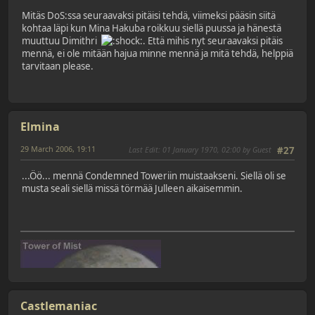
Mitäs DoS:ssa seuraavaksi pitäisi tehdä, viimeksi pääsin siitä
kohtaa läpi kun Mina Hakuba roikkuu siellä puussa ja hänestä
muuttuu Dimithri
. Että mihis nyt seuraavaksi pitäis
mennä, ei ole mitään hajua minne mennä ja mitä tehdä, helppiä
tarvitaan please.
Elmina
29 March 2006, 19:11
Last Edit
: 01 January 1970, 02:00 by Guest
#27
...Öö... mennä Condemned Toweriin muistaakseni. Siellä oli se
musta seali siellä missä törmää Julleen aikaisemmin.
Castlemaniac