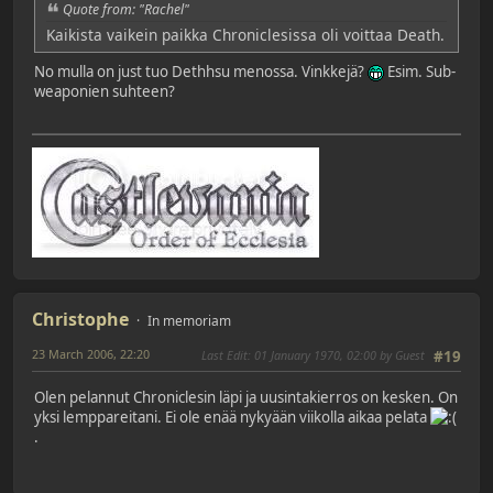
Quote from: "Rachel"
Kaikista vaikein paikka Chroniclesissa oli voittaa Death.
No mulla on just tuo Dethhsu menossa. Vinkkejä?
Esim. Sub-
weaponien suhteen?
Christophe
In memoriam
23 March 2006, 22:20
Last Edit
: 01 January 1970, 02:00 by Guest
#19
Olen pelannut Chroniclesin läpi ja uusintakierros on kesken. On
yksi lemppareitani. Ei ole enää nykyään viikolla aikaa pelata
.