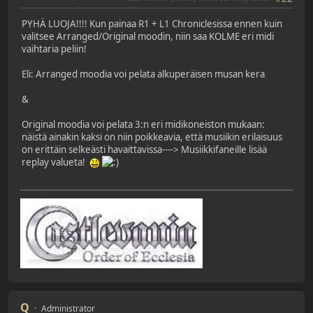
PYHÄ LUOJA!!!! Kun painaa R1 + L1 Chroniclesissa ennen kuin
valitsee Arranged/Original moodin, niin saa KOLME eri midi
vaihtaria peliin!
Eli: Arranged moodia voi pelata alkuperäisen musan kera
&
Original moodia voi pelata 3:n eri midikoneiston mukaan:
näistä ainakin kaksi on niin poikkeavia, että musiikin erilaisuus
on erittäin selkeästi havaittavissa----> Musiikkifaneille lisää
replay valueta!
Q
Administrator