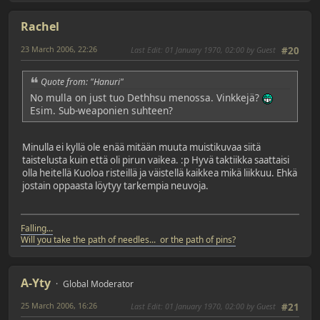
Rachel
23 March 2006, 22:26
Last Edit
: 01 January 1970, 02:00 by Guest
#20
Quote from: "Hanuri"
No mulla on just tuo Dethhsu menossa. Vinkkejä?
Esim. Sub-weaponien suhteen?
Minulla ei kyllä ole enää mitään muuta muistikuvaa siitä
taistelusta kuin että oli pirun vaikea. :p Hyvä taktiikka saattaisi
olla heitellä Kuoloa risteillä ja väistellä kaikkea mikä liikkuu. Ehkä
jostain oppaasta löytyy tarkempia neuvoja.
Falling...
Will you take the path of needles... or the path of pins?
A-Yty
Global Moderator
25 March 2006, 16:26
Last Edit
: 01 January 1970, 02:00 by Guest
#21