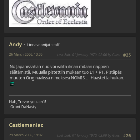
Andy
Linnavaanijat-staff
26 March 2006, 13:35
Last Edit
: 01 January 1970, 02:00 by Guest
#25
No Japanissahan nuo voi valita ilman mitään nappien
säätämistä. Muualla pistettiin mukaan tuo L1 + R1. Pistäpäs
muuten Originaalissa nimeksesi NOMIS.... Haastetta hiukan.
Hah, Trevor you ain't!
-Grant DaNasty
Castlemaniac
29 March 2006, 19:02
Last Edit
: 01 January 1970, 02:00 by Guest
#26