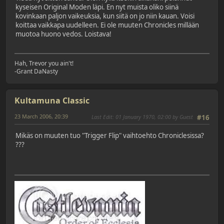
kyseisen Original Moden läpi. En nyt muista oliko siinä
kovinkaan paljon vaikeuksia, kun siitä on jo niin kauan. Voisi
koittaa vaikkapa uudelleen. Ei ole muuten Chronicles millään
muotoa huono vedos. Loistava!
Hah, Trevor you ain't!
-Grant DaNasty
Kultamuna Classic
23 March 2006, 20:39
Last Edit
: 01 January 1970, 02:00 by Guest
#16
Mikäs on muuten tuo "Trigger Flip" vaihtoehto Chroniclesissa?
???