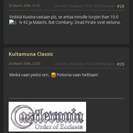
29 March 2006, 21:57
Last Edit
: 01 January 1970, 02:00 by Guest
#28
Vinkkiä Kuoloa vastaan plz, se antaa minulle turpiin ihan 10-0
. lv 42 ja Malachi, Bat Combany, Dead Pirate ovat sieluina.
Kultamuna Classic
29 March 2006, 22:03
Last Edit
: 01 January 1970, 02:00 by Guest
#29
Meikä vaan pieksi sen.
Potionia vaan helttaan!