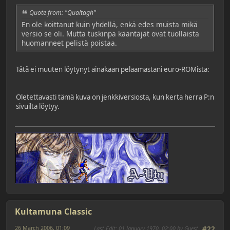
Quote from: "Qualtagh"
En ole koittanut kuin yhdellä, enkä edes muista mikä
versio se oli. Mutta tuskinpa kääntäjät ovat tuollaista
huomanneet pelistä poistaa.
Tätä ei muuten löytynyt ainakaan pelaamastani euro-ROMista:
Oletettavasti tämä kuva on jenkkiversiosta, kun kerta herra P:n
sivuilta löytyy.
Kultamuna Classic
26 March 2006, 01:09
Last Edit
: 01 January 1970, 02:00 by Guest
#22