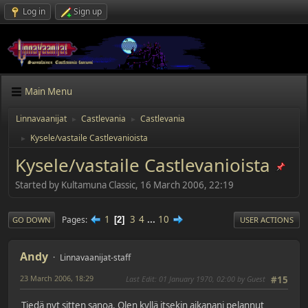
Log in
Sign up
Main Menu
Linnavaanijat
Castlevania
Castlevania
►
►
Kysele/vastaile Castlevanioista
►
Kysele/vastaile Castlevanioista
Started by Kultamuna Classic, 16 March 2006, 22:19
1
3
4
...
10
Pages
2
GO DOWN
USER ACTIONS
Andy
Linnavaanijat-staff
23 March 2006, 18:29
Last Edit
: 01 January 1970, 02:00 by Guest
#15
Tiedä nyt sitten sanoa. Olen kyllä itsekin aikanani pelannut