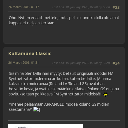
26 March 2006, 01:17
Last Edit
: 01 January 1970, 02:00 by Guest
#23
Oho. Nyt en enää ihmettele, miksi pelin soundtrackilla oli samat
kappaleet neljään kertaan.
Kultamuna Classic
26 March 2006, 01:31
Last Edit
: 01 January 1970, 02:00 by Guest
#24
Siis minä olen kyllä ihan myyty: Default originaali moodin FM
Synthetizator midi-raina on kultaa, kuten tiedätte. JA nämä
kaksi extra midi-rainaa (Roland LA/Roland GS) ovat ihan
helvetin kovia, ja ovat keskenäänkin erilaisia. Roland GS on jopa
sovitukseltaan poikkeava FM Synthetizator mideistä!!!
*menee pelaamaan ARRANGED modea Roland GS midien
säestämänä*