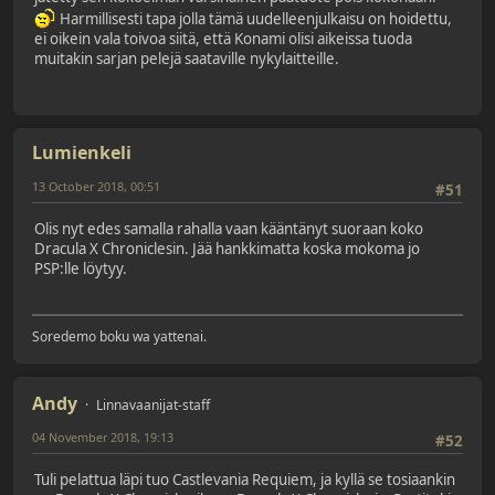
Harmillisesti tapa jolla tämä uudelleenjulkaisu on hoidettu,
ei oikein vala toivoa siitä, että Konami olisi aikeissa tuoda
muitakin sarjan pelejä saataville nykylaitteille.
Lumienkeli
13 October 2018, 00:51
#51
Olis nyt edes samalla rahalla vaan kääntänyt suoraan koko
Dracula X Chroniclesin. Jää hankkimatta koska mokoma jo
PSP:lle löytyy.
Soredemo boku wa yattenai.
Andy
Linnavaanijat-staff
04 November 2018, 19:13
#52
Tuli pelattua läpi tuo Castlevania Requiem, ja kyllä se tosiaankin