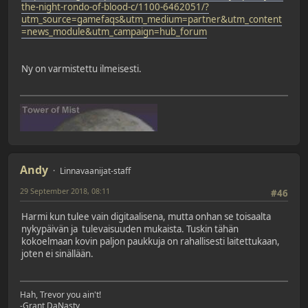
the-night-rondo-of-blood-c/1100-6462051/?
utm_source=gamefaqs&utm_medium=partner&utm_content
=news_module&utm_campaign=hub_forum
Ny on varmistettu ilmeisesti.
Andy
Linnavaanijat-staff
29 September 2018, 08:11
#46
Harmi kun tulee vain digitaalisena, mutta onhan se toisaalta
nykypäivän ja tulevaisuuden mukaista. Tuskin tähän
kokoelmaan kovin paljon paukkuja on rahallisesti laitettukaan,
joten ei sinällään.
Hah, Trevor you ain't!
-Grant DaNasty