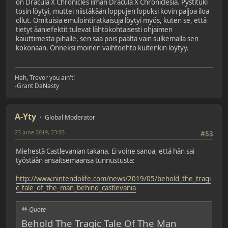
on Dracula X Chronicles ilman Dracula X Chroniclesia. Pystituki
tosin löytyi, muttei niistäkään loppujen lopuksi kovin paljoa iloa
ollut. Omituisia emulointiratkaisuja löytyi myös, kuten se, että
tietyt ääniefektit tulevat lähtökohtaisesti ohjaimen
kaiuttimesta pihalle, sen saa pois päältä vain sulkemalla sen
kokonaan. Onneksi moinen vaihtoehto kuitenkin löytyy.
Hah, Trevor you ain't!
-Grant DaNasty
A-Yty
Global Moderator
23 June 2019, 23:03
#53
Miehestä Castlevanian takana. Ei voine sanoa, että hän sai
työstään ansaitsemaansa tunnustusta:
http://www.nintendolife.com/news/2019/05/behold_the_tragi
c_tale_of_the_man_behind_castlevania
Quote
Behold The Tragic Tale Of The Man