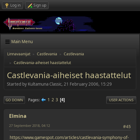
Log in
Sign up
Main Menu
Linnavaanijat
Castlevania
Castlevania
►
►
Castlevania-aiheiset haastattelut
►
Castlevania-aiheiset haastattelut
Started by Kultamuna Classic, 21 February 2006, 15:29
1
2
3
Pages
4
GO DOWN
USER ACTIONS
Elmina
27 September 2018, 04:12
#45
https://www.gamespot.com/articles/castlevania-symphony-of-