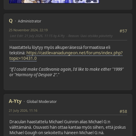
Q
Administrator
25 November 2024, 22:19
#57
Last Edit
: 21 July 2026, 11:15 by A-Yty
Reason
: Uusi otsikko päivitetty
Haastattelu löytyy myös alkuperäisessä formaatissa eli
tekstinä:
https://castlevaniadungeon.net/forums/index.php?
topic=10431.0
"If I could make Castlevania again, I'd like to make either "1999"
or "Harmony of Despair 2"."
A-Yty
Global Moderator
21 July 2026, 11:16
#58
Draculan haastattelu Michael Guinnin alias Michael G:n
välittämänä. Osuvasti hän ottaa kantaa myös siihen, että joskus
Michael Gough on sekoitettu häneen Michael G:nä.