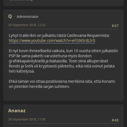
Q
Administrator
29 September 2018, 12:33
#47
Lyhyt trailerikin on julkaistu tästä Castlevania Requiemista:
https://www.youtube.com/watch?v=eFGNSrdLIr0
Ei nyt kovin ihmeelliseltä vaikuta, kun 10 vuotta sitten julkaistiin
PSP:lle sama paketti varustettuna myös Rondon
grafiikkapäivityksellä ja lisätasoilla. Tosin siinä alkuperäiset
Rondo ja SotN oli kryptisesti piilotettu, eikä niitä voinut pelata
heti kättelyssä.
Ehkä tämän voi ottaa positiivisena merkkinä siitä, että Konami
on jotenkin hereillä sarjan suhteen.
Ananaz
30 September 2018, 17:30
#48