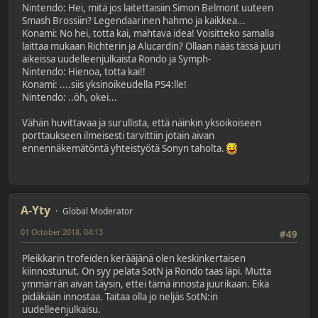
Nintendo: Hei, mitä jos laitettaisiin Simon Belmont uuteen
Smash Brossiin? Legendaarinen hahmo ja kaikkea...
Konami: No hei, totta kai, mahtava idea! Voisitteko samalla
laittaa mukaan Richterin ja Alucardin? Ollaan nääs tässä juuri
aikeissa uudelleenjulkaista Rondo ja Symph-
Nintendo: Hienoa, totta kai!!
Konami: ....siis yksinoikeudella PS4:lle!
Nintendo: ..öh, okei...
Vähän huvittavaa ja surullista, että näinkin yksoikoiseen
porttaukseen ilmeisesti tarvittiin jotain aivan
ennennäkemätöntä yhteistyötä Sonyn taholta.
A-Yty
Global Moderator
01 October 2018, 04:13
#49
Pleikkarin trofeiden kerääjänä olen keskinkertaisen
kiinnostunut. On syy pelata SotN ja Rondo taas läpi. Mutta
ymmärrän aivan täysin, ettei tämä innosta juurikaan. Eikä
pidäkään innostaa. Taitaa olla jo neljäs SotN:in
uudelleenjulkaisu.