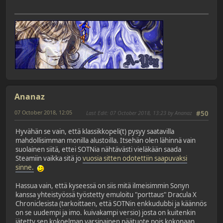
Ananaz
07 October 2018, 12:05
Last Edit
: 07 October 2018, 13:23 by Ananaz
#50
Hyvähän se vain, että klassikkopeli(t) pysyy saatavilla
mahdollisimman monilla alustoilla. Itsehän olen lähinnä vain
suolainen siitä, ettei SOTNia nähtävästi vieläkään saada
Steamiin vaikka sitä jo
vuosia sitten odotettiin saapuvaksi
sinne.
Hassua vain, että kyseessä on siis mitä ilmeisimmin Sonyn
kanssa yhteistyössä työstetty emuloitu "porttaus" Dracula X
Chroniclesista (tarkoittaen, että SOTNin enkkudubbi ja käännös
on se uudempi ja imo. kuivakampi versio) josta on kuitenkin
jätetty sen kokoelman varsinainen päätuote pois kokonaan.