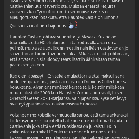
aivan täysiverinen Castlevania ja yksi lukuisista ensimmäisen
Castlevanian uusintaversioista. Muistan eräästä ketjusta
vuosien takaa Tyrmäfoorumilta semmoisen veikeän
allekirjoituksen joltakulta, että Haunted Castle on Simon's
Questin tarinallinen laajennus
Haunted Castlen johtava suunnittelija Masaaki Kukino on
tuumaillut, että HC oli alun perin tarkoitus olla aivan oma
pelinsä, mutta se uudelleennimettiin näin ikään Castlevanian jo
saavuttaman tunnettavuuden takia. Mikä saa minut pohtimaan,
että arvatenkin siis Bloody Tears lisättiin ääniraitaan tämän
päätöksen jälkeen.
Itse olen läpäissyt HC:n sekä emulaattorilla että maksullisena
uudelleenjulkaisuna, joista viimeisin on Dominus Collectionissa
bonuksena. Aivan ensimmäistä kertaa se julkaistiin millekään
muulle alustalle 2006 kun Hamster Corporation sisällytti sen
Oretachi Gēsen Zoku -sarjaansa, vain Japanissa. Kyseiset levyt
ovat nykypäivänä vissiin aikamoisissa hinnoissa.
Voitaneen melkoisella varmuudella sanoa, että tämä ankaraksi
kolikkosyöpöksi suunniteltu hallikone on ehdottomasti vaikein
Castlevania joka tätä viestiä ruoskiessa on julkaistu. HC:n
vaikeustaso on aika HC enkä usko ennen kuin näen, että
kukaan missään ikinä on läpäissyt sen ihan oikeasti sellaisenaan.