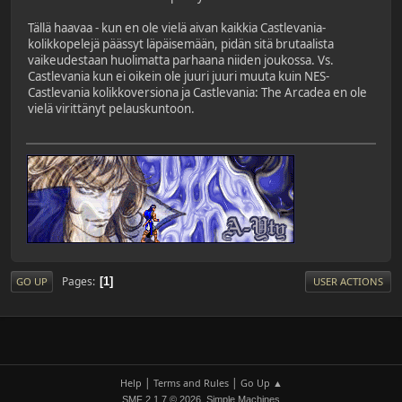
Tällä haavaa - kun en ole vielä aivan kaikkia Castlevania-
kolikkopelejä päässyt läpäisemään, pidän sitä brutaalista
vaikeudestaan huolimatta parhaana niiden joukossa. Vs.
Castlevania kun ei oikein ole juuri juuri muuta kuin NES-
Castlevania kolikkoversiona ja Castlevania: The Arcadea en ole
vielä virittänyt pelauskuntoon.
Pages
1
GO UP
USER ACTIONS
|
|
Help
Terms and Rules
Go Up ▲
,
SMF 2.1.7 © 2026
Simple Machines