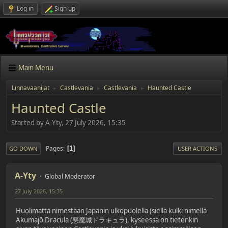
Log in
Sign up
Main Menu
Linnavaanijat
Castlevania
Castlevania
Haunted Castle
►
►
►
Haunted Castle
Started by A-Yty, 27 July 2026, 15:35
Pages
1
GO DOWN
USER ACTIONS
A-Yty
Global Moderator
27 July 2026, 15:35
Huolimatta nimestään Japanin ulkopuolella (siellä kulki nimellä
Akumajō Dracula (悪魔城ドラキュラ), kyseessä on tietenkin