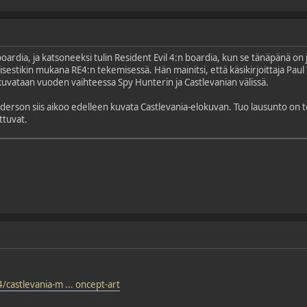
dia, ja katsoneeksi tulin Resident Evil 4:n boardia, kun se tänäpänä on jo vi
llisestikin mukana RE4:n tekemisessä. Hän mainitsi, että käsikirjoittaja Pau
 kuvataan vuoden vaihteessa Spy Hunterin ja Castlevanian välissä.
son siis aikoo edelleen kuvata Castlevania-elokuvan. Tuo lausunto on to
ttuvat.
castlevania-m ... oncept-art