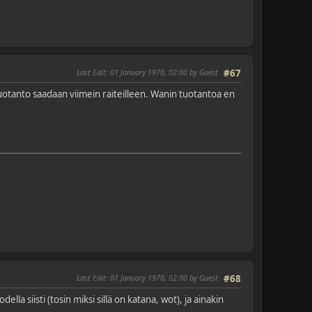
Last Edit
: 01 January 1970, 02:00 by Guest
#67
otanto saadaan viimein raiteilleen. Wanin tuotantoa en
Last Edit
: 01 January 1970, 02:00 by Guest
#68
la siisti (tosin miksi sillä on katana, wot), ja ainakin