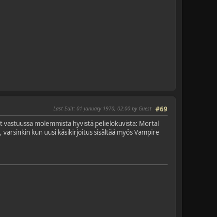
Last Edit
: 01 January 1970, 02:00 by Guest
#69
ut vastuussa molemmista hyvistä pelielokuvista: Mortal
, varsinkin kun uusi käsikirjoitus sisältää myös Vampire