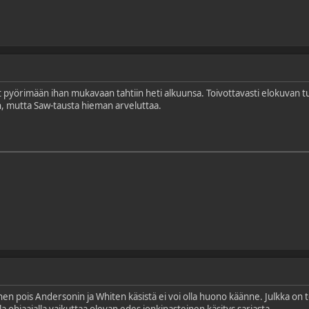
pyörimään ihan mukavaan tahtiin heti alkuunsa. Toivottavasti elokuvan tu
 mutta Saw-tausta hieman arveluttaa.
en pois Andersonin ja Whiten käsistä ei voi olla huono käänne. Julkka on todel
 ohjaajalla vaikuttaa olevan edes jonkinasteinen käsitys sarjasta.