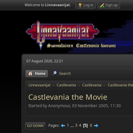
Welcome to
Linnavaanijat
.
Log in
Sign up
07 August 2026, 22:21
Home
Search
Linnavaanijat
Castlevania
Castlevania
Castlevania th
►
►
►
Castlevania the Movie
Started by Anonymous, 03 November 2005, 11:30
1
...
3
4
6
Pages
5
GO DOWN