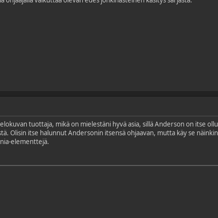
lokuvan tuottaja, mikä on mielestäni hyvä asia, sillä Anderson on itse oll
stä. Olisin itse halunnut Andersonin itsensä ohjaavan, mutta käy se näinkin
vania-elementtejä.