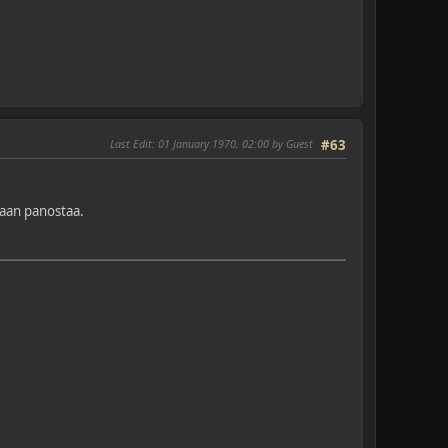
Last Edit
: 01 January 1970, 02:00 by Guest
#63
ssaan panostaa.