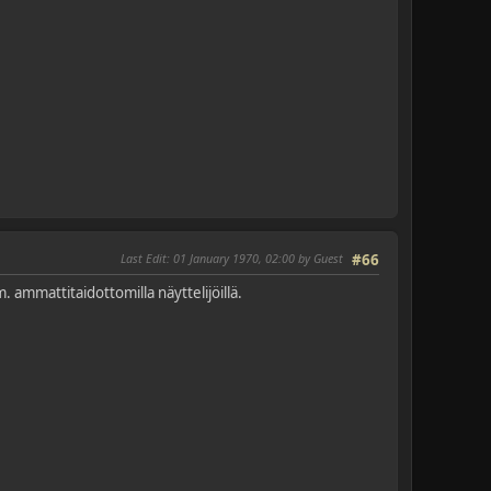
Last Edit
: 01 January 1970, 02:00 by Guest
#66
 ammattitaidottomilla näyttelijöillä.