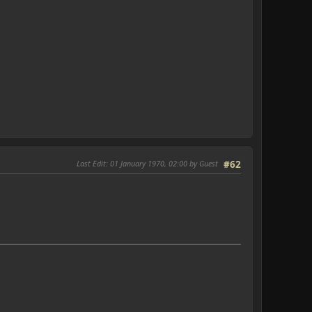
Last Edit
: 01 January 1970, 02:00 by Guest
#62