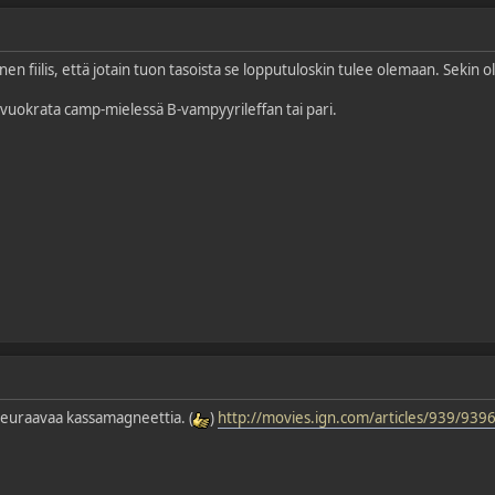
n fiilis, että jotain tuon tasoista se lopputuloskin tulee olemaan. Sekin oli
s vuokrata camp-mielessä B-vampyyrileffan tai pari.
seuraavaa kassamagneettia. (
)
http://movies.ign.com/articles/939/939