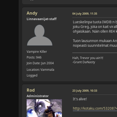
Andy
04 July 2009, 11:35
Linnavaanijat-staff
Lueskelinpa tuota IMDB:n boar
joku Greg, joka on kait vira
ohjaisikaan. Näin ollen RE4
Tuon lausunnon mukaan Ander
nopeasti suunnitelmat muu
Vampire Killer
Posts: 946
Hah, Trevor you ain't!
-Grant DaNasty
Join Date: Jun 2004
Location: Vammala
Logged
Rod
23 July 2009, 10:33
Administrator
It's alive!
http://kotaku.com/5320874/