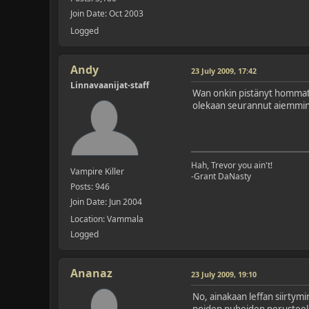
Join Date: Oct 2003
Logged
Andy
23 July 2009, 17:42
Linnavaanijat-staff
Wan onkin pistänyt hommat 
olekaan seurannut aiemmin,
Hah, Trevor you ain't!
Vampire Killer
-Grant DaNasty
Posts: 946
Join Date: Jun 2004
Location: Vammala
Logged
Ananaz
23 July 2009, 19:10
No, ainakaan leffan siirtymin
noiden puheiden perusteella