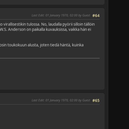
Last Edit
: 01 January 1970, 02:00 by Guest
#64
rallisestikin tulossa. No, laudalla pyörii silloin tällöin
l W.S. Anderson on paikalla kuvauksissa, vaikka hän ei
sin toukokuun alusta, joten tiedä häntä, kuinka
Last Edit
: 01 January 1970, 02:00 by Guest
#65