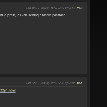
Last Edit
: 01 January 1970, 02:00 by Guest
#60
si jo jotain, jos Van Helsingin tasolle päästään.
Last Edit
: 01 January 1970, 02:00 by Guest
#61
622p1.html