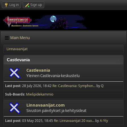
Log in
Sign up
Main Menu
Linnavaanijat
Castlevania
Castlevania
Yleinen Castlevania-keskustelu
Last post:
28 July 2026, 18:42
Re: Castlevania: Symphon...
by
Q
Sub-Boards
Mielipidekammio
Linnavaanijat.com
Sivuston päivitykset ja kehitysideat
Last post:
03 May 2025, 18:45
Re: Linnavaanijat 20 vuo...
by
A-Yty