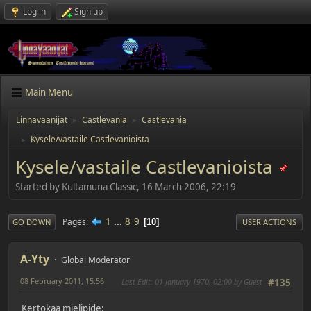
Log in
Sign up
Main Menu
Linnavaanijat
Castlevania
Castlevania
►
►
Kysele/vastaile Castlevanioista
►
Kysele/vastaile Castlevanioista
Started by Kultamuna Classic, 16 March 2006, 22:19
1
...
8
9
Pages
10
GO DOWN
USER ACTIONS
A-Yty
Global Moderator
08 February 2011, 15:56
Last Edit
: 01 January 1970, 02:00 by Guest
#135
Kertokaa mielipide: