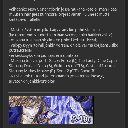
Vaihdanko New Generationin jossa mukana kotelo ilman ripaa,
muuten ihan jees kunnossa, ohjeet vähän kuluneet mutta
kaikki sivut tallella
- Master Systemiin joka kaipaa ainakin puhdistamista
(kokonaistoimivuudesta en ihan varma; ehkä häikkää välillä)
- mukana tulevaan ohjaimeen (toimii kohtuullisesti)
- valopyssyyn (toimii jonkin verran, en ole varma korjaantuisiko
putsauksella)
- ei keskusyksikön piuhoja, ei muuntajaa
- Mukana tulevat pelit: Galaxy Force (L), The Lucky Dime Caper
Starring Donald Duck (B), Golden Axe (CIB), Castle of Illusion
Starring Mickey Mouse (B), Sonic 2 (CIB), Sonic (B)
- NESille Robin Hood ja Commando (molemmat looseja,
arvatenkin jenkkiversioita)