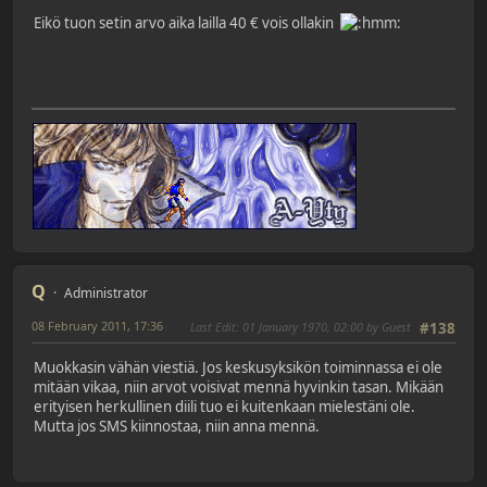
Eikö tuon setin arvo aika lailla 40 € vois ollakin
Q
Administrator
08 February 2011, 17:36
Last Edit
: 01 January 1970, 02:00 by Guest
#138
Muokkasin vähän viestiä. Jos keskusyksikön toiminnassa ei ole
mitään vikaa, niin arvot voisivat mennä hyvinkin tasan. Mikään
erityisen herkullinen diili tuo ei kuitenkaan mielestäni ole.
Mutta jos SMS kiinnostaa, niin anna mennä.