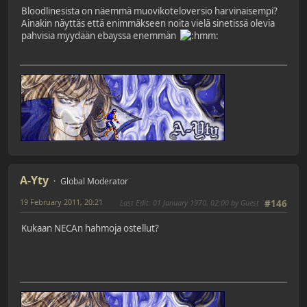
Bloodlinesista on näemmä muovikoteloversio harvinaisempi?
Ainakin näyttäs että enimmäkseen noita vielä sinetissä olevia
pahvisia myydään ebayssa enemmän
A-Yty
Global Moderator
19 February 2011, 20:21
Last Edit
: 01 January 1970, 02:00 by Guest
#146
Kukaan NECAn hahmoja ostellut?