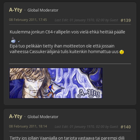
A-Yty
Global Moderator
08 February 2011, 17:45
Last Edit
: 01 January 1970, 02:00 by Guest
#139
Kuulemma jonkun C64-rallipelin vois vielä ehkä heittää päälle
Eipä tuo pelikään tietty ihan moitteeton ole että jossain
vaiheessa Cassukeräilijänä tulis kuitenkin hommattua uus
A-Yty
Global Moderator
08 February 2011, 18:14
Last Edit
: 01 January 1970, 02:00 by Guest
#140
Tietty jos jollain Vaanijalla on tarjota vastaava tai parempi diili