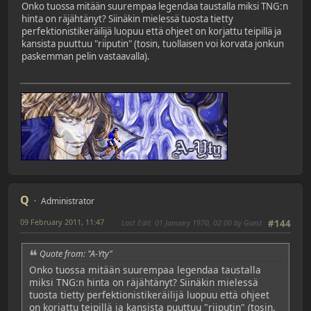
Onko tuossa mitään suurempaa legendaa taustalla miksi TNG:n
hinta on räjähtänyt? Siinäkin mielessä tuosta tietty
perfektionistikeräilijä luopuu että ohjeet on korjattu teipillä ja
kansista puuttuu "riiputin" (tosin, tuollaisen voi korvata jonkun
paskemman pelin vastaavalla).
Q
Administrator
09 February 2011, 11:47
Last Edit
: 01 January 1970, 02:00 by Guest
#144
Quote from: "A-Yty"
Onko tuossa mitään suurempaa legendaa taustalla
miksi TNG:n hinta on räjähtänyt? Siinäkin mielessä
tuosta tietty perfektionistikeräilijä luopuu että ohjeet
on korjattu teipillä ja kansista puuttuu "riiputin" (tosin,