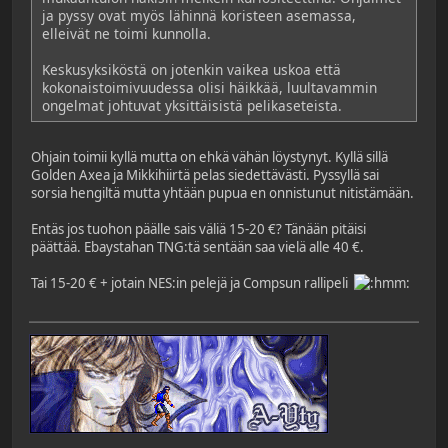
ja pyssy ovat myös lähinnä koristeen asemassa,
elleivät ne toimi kunnolla.
Keskusyksiköstä on jotenkin vaikea uskoa että
kokonaistoimivuudessa olisi häikkää, luultavammin
ongelmat johtuvat yksittäisistä pelikaseteista.
Ohjain toimii kyllä mutta on ehkä vähän löystynyt. Kyllä sillä
Golden Axea ja Mikkihiirtä pelas siedettävästi. Pyssyllä sai
sorsia hengiltä mutta yhtään pupua en onnistunut nitistämään.
Entäs jos tuohon päälle sais väliä 15-20 €? Tänään pitäisi
päättää. Ebaystahan TNG:tä sentään saa vielä alle 40 €.
Tai 15-20 € + jotain NES:in pelejä ja Compsun rallipeli