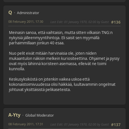
Q
Administrator
08 February 2011, 17:30
Last Edit
: 01 January 1970, 02:00 by Guest
#136
Meinasin sanoa, että vaihtaisin, mutta sitten vilkaisin TNG:n
nykyisiä jälleenmyyntihintoja. Eli saisit sen myymällä
parhaimmillaan jonkun 40 esaa.
Nuo pelit eivät mitään harvinaisia ole, joten niiden
mukaantulon näkisin melkein kuriositeettina. Ohjaimet ja pyssy
ovat myös lähinnä koristeen asemassa, elleivät ne toimi
kunnolla.
Keskusyksiköstä on jotenkin vaikea uskoa että
kokonaistoimivuudessa olisi häikkää, luultavammin ongelmat
johtuvat yksittäisistä pelikaseteista.
A-Yty
Global Moderator
08 February 2011, 17:31
Last Edit
: 01 January 1970, 02:00 by Guest
#137