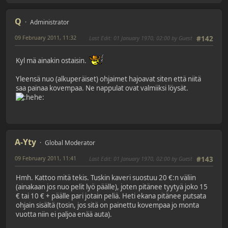
Q
Administrator
09 February 2011, 11:32
Last Edit
: 01 January 1970, 02:00 by Guest
#142
Kyl mä ainakin ostaisin.
Yleensä nuo (alkuperäiset) ohjaimet hajoavat siten että niitä
saa painaa kovempaa. Ne nappulat ovat valmiiksi löysät.
A-Yty
Global Moderator
09 February 2011, 11:41
Last Edit
: 01 January 1970, 02:00 by Guest
#143
Hmh. Kattoo mitä tekis. Tuskin kaveri suostuu 20 €:n väliin
(ainakaan jos nuo pelit lyö päälle), joten pitänee tyytyä joko 15
€ tai 10 € + päälle pari jotain peliä. Heti ekana pitänee putsata
ohjain sisältä (tosin, jos sitä on painettu kovempaa jo monta
vuotta niin ei paljoa enää auta).