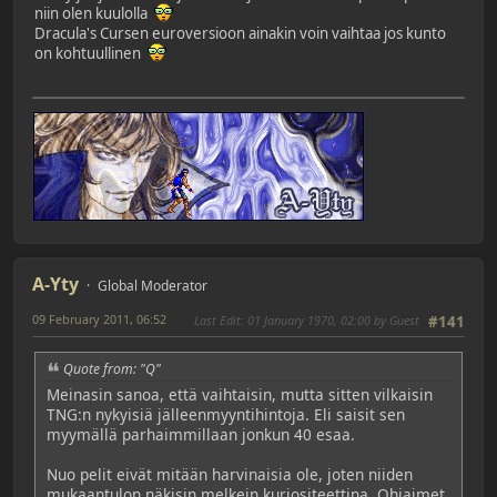
niin olen kuulolla
Dracula's Cursen euroversioon ainakin voin vaihtaa jos kunto
on kohtuullinen
A-Yty
Global Moderator
09 February 2011, 06:52
Last Edit
: 01 January 1970, 02:00 by Guest
#141
Quote from: "Q"
Meinasin sanoa, että vaihtaisin, mutta sitten vilkaisin
TNG:n nykyisiä jälleenmyyntihintoja. Eli saisit sen
myymällä parhaimmillaan jonkun 40 esaa.
Nuo pelit eivät mitään harvinaisia ole, joten niiden
mukaantulon näkisin melkein kuriositeettina. Ohjaimet