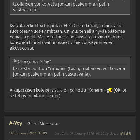
tuollaisen voi korvata jonkun paskemman pelin
vastaavalla).
Kysyntä ei kohtaa tarjontaa. Ehkä Cassu-keräily on nostanut
suosiotaan vuosien mittaan. On muuten aika hyvää pääomaa
nämäkin pelit. Masterin kanssa on oikeastaan sama homma,
konsolien hinnat ovat nousseet viime vuosikymmenen
alkuvuosista.
Quote from: "A-Yty"
kansista puuttuu "riiputin" (tosin, tuollaisen voi korvata
jonkun paskemman pelin vastaavalla).
Alkuperäisen kotelon sisälle on painettu "Konami".
(Ok, on
se tehnyt muitakin pelejä.)
A-Yty
Global Moderator
10 February 2011, 15:09
Last Edit
: 01 January 1970, 02:00 by Guest
#145