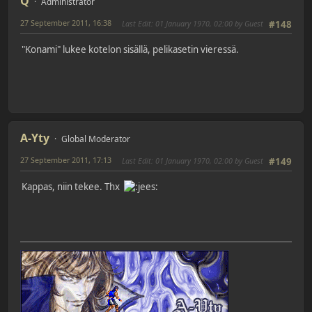
Q
Administrator
27 September 2011, 16:38
Last Edit
: 01 January 1970, 02:00 by Guest
#148
"Konami" lukee kotelon sisällä, pelikasetin vieressä.
A-Yty
Global Moderator
27 September 2011, 17:13
Last Edit
: 01 January 1970, 02:00 by Guest
#149
Kappas, niin tekee. Thx