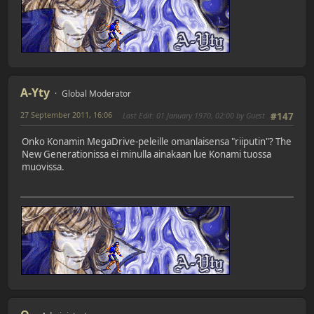
A-Yty
Global Moderator
27 September 2011, 16:06
Last Edit
: 01 January 1970, 02:00 by Guest
#147
Onko Konamin MegaDrive-peleille omanlaisensa "riiputin"? The
New Generationissa ei minulla ainakaan lue Konami tuossa
muovissa.