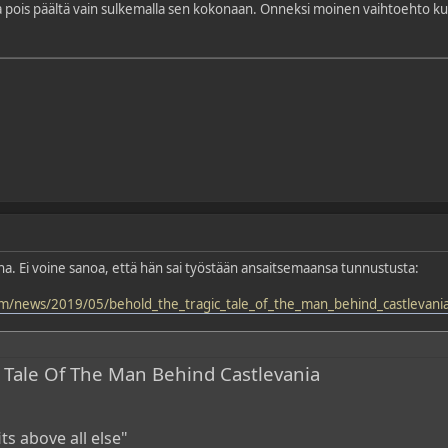
aa pois päältä vain sulkemalla sen kokonaan. Onneksi moinen vaihtoehto kui
a. Ei voine sanoa, että hän sai työstään ansaitsemaansa tunnustusta:
om/news/2019/05/behold_the_tragic_tale_of_the_man_behind_castlevani
 Tale Of The Man Behind Castlevania
ts above all else"