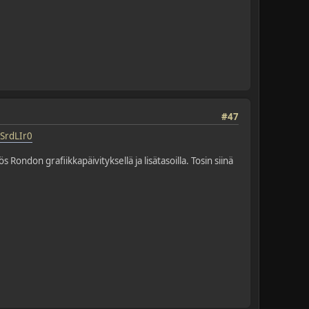
#47
SrdLIr0
 Rondon grafiikkapäivityksellä ja lisätasoilla. Tosin siinä