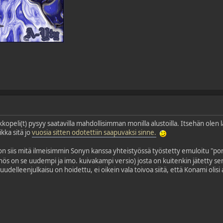
kkopeli(t) pysyy saatavilla mahdollisimman monilla alustoilla. Itsehän olen l
kka sitä jo
vuosia sitten odotettiin saapuvaksi sinne.
on siis mitä ilmeisimmin Sonyn kanssa yhteistyössä työstetty emuloitu "port
ös on se uudempi ja imo. kuivakampi versio) josta on kuitenkin jätetty 
 uudelleenjulkaisu on hoidettu, ei oikein vala toivoa siitä, että Konami olisi