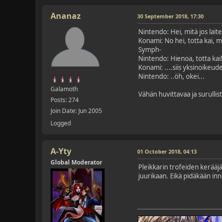
Ananaz
30 September 2018, 17:30
Nintendo: Hei, mitä jos lai
Konami: No hei, totta kai, m
Symph-
Nintendo: Hienoa, totta kai!
Konami: ....siis yksinoikeude
Nintendo: ..öh, okei...
Galamoth
Vähän huvittavaa ja surulli
Posts: 274
Join Date: Jun 2005
Logged
A-Yty
01 October 2018, 04:13
Global Moderator
Pleikkarin trofeiden kerääj
juurikaan. Eikä pidäkään inno