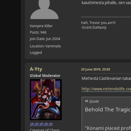
kaiuttimesta pihalle, sen s
Hah, Trevor you ain't!
Vampire Killer
-Grant DaNasty
Posts: 946
Join Date: Jun 2004
Location: Vammala
Logged
A-Yty
23 June 2019, 23:03
Global Moderator
Miehestä Castlevanian takan
http://www.nintendolife.c
Quote
Behold The Tragic
"Konami placed profi
Creature of Chaos