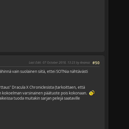
Last Edit
: 07 October 2018, 13:23 by Ananaz
#50
ähinnä vain suolainen siitä, ettei SOTNia nähtävästi
taus" Dracula X Chroniclesista (tarkoittaen, että
sen kokoelman varsinainen päätuote pois kokonaan.
 aikeissa tuoda muitakin sarjan pelejä saataville