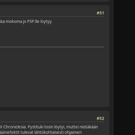
#51
ska mokoma jo PSP:lle löytyy.
#52
 Chroniclesia. Pystituki tosin löytyi, muttei niistäkään
t ääniefektit tulevat lähtökohtaisesti ohjaimen