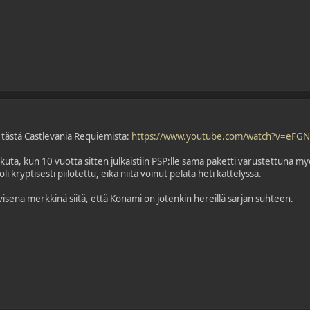
tu tästä Castlevania Requiemista:
https://www.youtube.com/watch?v=eFGN
ikuta, kun 10 vuotta sitten julkaistiin PSP:lle sama paketti varustettuna myös
i kryptisesti piilotettu, eikä niitä voinut pelata heti kättelyssä.
visena merkkinä siitä, että Konami on jotenkin hereillä sarjan suhteen.