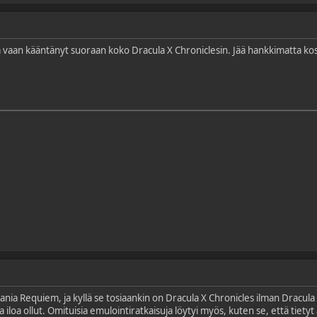
la vaan kääntänyt suoraan koko Dracula X Chroniclesin. Jää hankkimatta ko
vania Requiem, ja kyllä se tosiaankin on Dracula X Chronicles ilman Dracula X
a iloa ollut. Omituisia emulointiratkaisuja löytyi myös, kuten se, että tiety