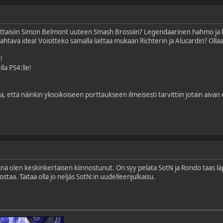
tettaisiin Simon Belmont uuteen Smash Brossiin? Legendaarinen hahmo ja k
ahtava idea! Voisitteko samalla laittaa mukaan Richterin ja Alucardin? Ollaa
!
lla PS4:lle!
sta, että näinkin yksoikoiseen porttaukseen ilmeisesti tarvittiin jotain a
änä olen keskinkertaisen kiinnostunut. On syy pelata SotN ja Rondo taas l
staa. Taitaa olla jo neljäs SotN:in uudelleenjulkaisu.