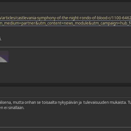
articles/castlevania-symphony-of-the-night-rondo-of-blood-c/1100-646
m_medium=partner&utm_content=news_module&utm_campaign=hub_
.
alisena, mutta onhan se toisaalta nykypäivän ja tulevaisuuden mukaista. 
en ei sinällään.