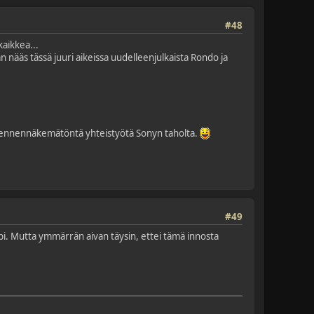
#48
aikkea...
n nääs tässä juuri aikeissa uudelleenjulkaista Rondo ja
ivan ennennäkemätöntä yhteistyötä Sonyn taholta.
#49
äpi. Mutta ymmärrän aivan täysin, ettei tämä innosta