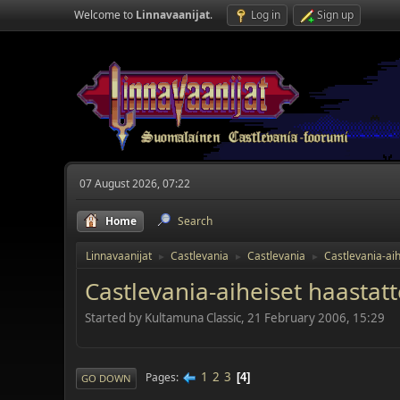
Welcome to
Linnavaanijat
.
Log in
Sign up
07 August 2026, 07:22
Home
Search
Linnavaanijat
Castlevania
Castlevania
Castlevania-aih
►
►
►
Castlevania-aiheiset haastatt
Started by Kultamuna Classic, 21 February 2006, 15:29
1
2
3
Pages
4
GO DOWN