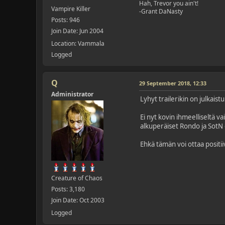
Hah, Trevor you ain't!
Vampire Killer
-Grant DaNasty
Posts: 946
Join Date: Jun 2004
Location: Vammala
Logged
Q
29 September 2018, 12:33
Administrator
Lyhyt trailerikin on julkais
Ei nyt kovin ihmeelliseltä va
alkuperäiset Rondo ja SotN ol
Ehkä tämän voi ottaa positii
Creature of Chaos
Posts: 3,180
Join Date: Oct 2003
Logged