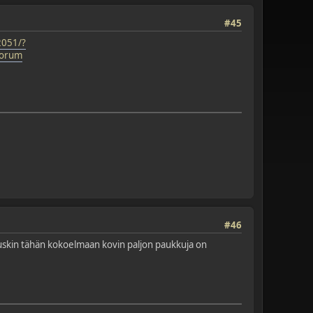
#45
2051/?
forum
#46
Tuskin tähän kokoelmaan kovin paljon paukkuja on