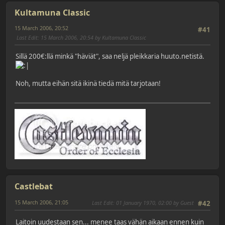
Kultamuna Classic
15 March 2006, 20:52
#41
Last Edit
: 15 March 2006, 20:54 by Kultamuna Classic
Sillä 200€:llä minkä "häviät", saa neljä pleikkaria huuto.netistä.
Noh, mutta eihän sitä ikinä tiedä mitä tarjotaan!
Castlebat
15 March 2006, 21:05
Last Edit
: 01 January 1970, 02:00 by Guest
#42
Laitoin uudestaan sen... menee taas vähän aikaan ennen kuin