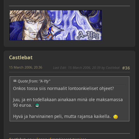
Castlebat
15 March 2006, 20:36
Last Edit
: 15 March 2006, 20:39 by Castlebat
#36
Quote from: "A-Yty"
Onkos tossa siis normaalit lontoonkieliset ohjeet?
Juu, ja en todellakaan ainakaan minä ole maksamassa
90 euroa.
Hyvä ja harvinainen peli, mutta rajansa kaikella.