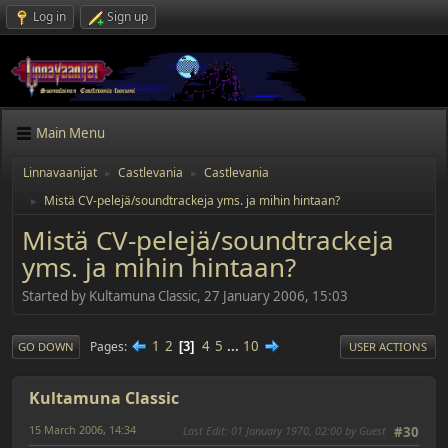
Log in
Sign up
Main Menu
Linnavaanijat
Castlevania
Castlevania
►
►
Mistä CV-pelejä/soundtrackeja yms. ja mihin hintaan?
►
Mistä CV-pelejä/soundtrackeja
yms. ja mihin hintaan?
Started by Kultamuna Classic, 27 January 2006, 15:03
1
2
4
5
...
10
Pages
3
GO DOWN
USER ACTIONS
Kultamuna Classic
15 March 2006, 14:34
Last Edit
: 01 January 1970, 02:00 by Guest
#30