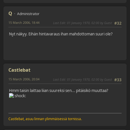
Q
Administrator
15 March 2006, 18:44
Last Edit
: 01 January 1970, 02:00 by Guest
#32
Nyt näkyy. Eihän hintavaraus ihan mahdottoman suuri ole?
Castlebat
15 March 2006, 20:04
Last Edit
: 01 January 1970, 02:00 by Guest
#33
Hmm taisin laittaa liian suureksi sen... pitäisikö muuttaa?
Castlebat, asuu linnan ylimmäisessä tornissa.