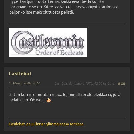
hypettää tjsm. tuota itemiä, kaikki eivät tiedä kuinka
harvinainen se on. Siteeraa vaikka Linnavaanijoita tai ilmoita
paljonko itse maksoit tuosta pelistä.
Castlebat
15 March 2006, 20:51
Last Edit
: 01 January 1970, 02:00 by Guest
#40
Sitten kun mie muutan muualle, minulla ei ole pleikkaria, jolla
pelata sitä. Oh well.
Castlebat, asuu linnan ylimmäisessä tornissa.