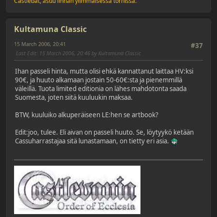
Castlebat, asuu linnan ylimmäisessä tornissa.
Kultamuna Classic
15 March 2006, 20:41
#37
Last Edit
: 15 March 2006, 20:46 by Kultamuna Classic
Ihan passeli hinta, mutta olisi ehkä kannattanut laittaa HV:ksi
90€, ja huuto alkamaan jostain 50-60€:sta ja pienemmillä
väleillä. Tuota limited editionia on lähes mahdotonta saada
Suomesta, joten siitä kuuluukin maksaa.
BTW, kuuluiko alkuperäiseen LE:hen se artbook?
Edit:joo, tulee. Eli aivan on passeli huuto. Se, löytyykö ketään
Cassuharrastajaa sitä lunastamaan, on tietty eri asia.