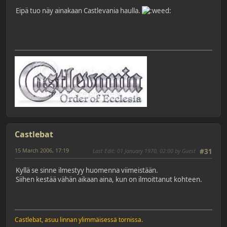
Eipä tuo näy ainakaan Castlevania haulla.
Castlebat
15 March 2006, 17:19
Last Edit
: 01 January 1970, 02:00 by Guest
#31
Kyllä se sinne ilmestyy huomenna viimeistään.
Siihen kestää vähän aikaan aina, kun on ilmoittanut kohteen.
Castlebat, asuu linnan ylimmäisessä tornissa.