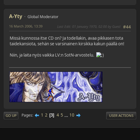
A-Yty
Global Moderator
16 March 2006, 13:39
Last Edit
: 01 January 1970, 02:00 by Guest
#44
Missä kunnossa itse CD on? Ja todellakin, avaa pikkasen tota
taidekansiota, sehän se varsinainen kirsikka kakun päällä on!
Niin, ja laita nyös vaikka LV:n SotN-arvostelu.
1
2
4
5
...
10
Pages
3
GO UP
USER ACTIONS