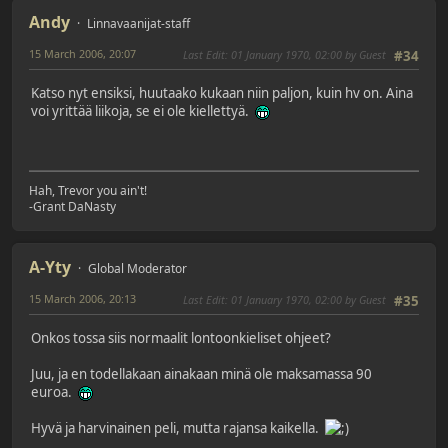
Andy
Linnavaanijat-staff
15 March 2006, 20:07
Last Edit
: 01 January 1970, 02:00 by Guest
#34
Katso nyt ensiksi, huutaako kukaan niin paljon, kuin hv on. Aina
voi yrittää liikoja, se ei ole kiellettyä.
Hah, Trevor you ain't!
-Grant DaNasty
A-Yty
Global Moderator
15 March 2006, 20:13
Last Edit
: 01 January 1970, 02:00 by Guest
#35
Onkos tossa siis normaalit lontoonkieliset ohjeet?
Juu, ja en todellakaan ainakaan minä ole maksamassa 90
euroa.
Hyvä ja harvinainen peli, mutta rajansa kaikella.