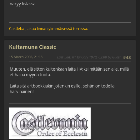
näkyy listassa.
Castlebat, asuu linnan ylimmäisessä tornissa.
Kultamuna Classic
15 March 2006, 21:13
Last Edit
: 01 January 1970, 02:00 by Guest
#43
Muuten, elä sitten kuitenkaan laita HV:ksi mitään sen alle, millä
et halua myydä tuota.
Laita sitä artbookkiakin jotenkin esille, sehän on todella
harvinainen!