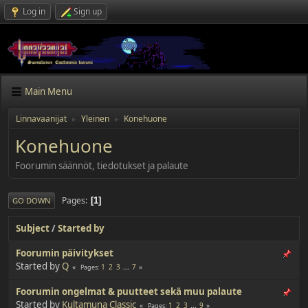
Log in
Sign up
Main Menu
Linnavaanijat
Yleinen
Konehuone
►
►
Konehuone
Foorumin säännöt, tiedotukset ja palaute
Pages
1
GO DOWN
Subject
/
Started by
Foorumin päivitykset
Started by
Q
1
2
3
...
7
Pages
Foorumin ongelmat & puutteet sekä muu palaute
Started by
Kultamuna Classic
1
2
3
...
9
Pages