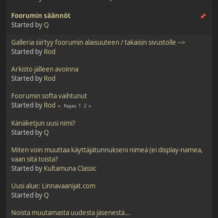
Foorumin säännöt
Started by
Q
Galleria siirtyy foorumin alaisuuteen / takaisin sivustolle -->
Started by
Rod
Arkisto jälleen avoinna
Started by
Rod
Foorumin softa vaihtunut
Started by
Rod
1
2
Pages
Känäketjun uusi nimi?
Started by
Q
Miten voin muuttaa käyttäjätunnukseni nimeä (ei display-namea,
vaan sitä toista?
Started by
Kultamuna Classic
Uusi alue: Linnavaanijat.com
Started by
Q
Noista muutamasta uudesta jäsenestä...