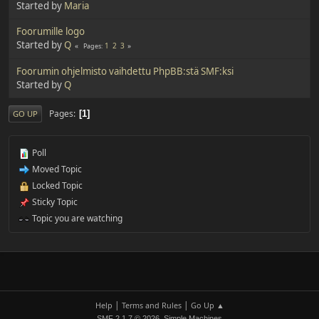
Started by
Maria
Foorumille logo
Started by
Q
1
2
3
Pages
Foorumin ohjelmisto vaihdettu PhpBB:stä SMF:ksi
Started by
Q
Pages
1
GO UP
Poll
Moved Topic
Locked Topic
Sticky Topic
Topic you are watching
|
|
Help
Terms and Rules
Go Up ▲
,
SMF 2.1.7 © 2026
Simple Machines