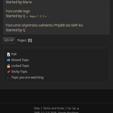
Started by
Maria
Foorumille logo
Started by
Q
1
2
3
Pages
Foorumin ohjelmisto vaihdettu PhpBB:stä SMF:ksi
Started by
Q
Pages
1
GO UP
Poll
Moved Topic
Locked Topic
Sticky Topic
Topic you are watching
|
|
Help
Terms and Rules
Go Up ▲
,
SMF 2.1.7 © 2026
Simple Machines