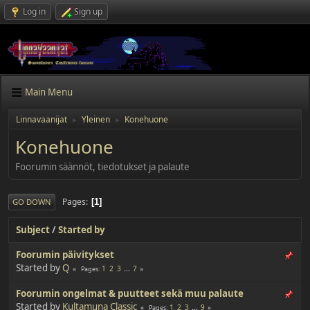
Log in
Sign up
Main Menu
Linnavaanijat
Yleinen
Konehuone
►
►
Konehuone
Foorumin säännöt, tiedotukset ja palaute
Pages
1
GO DOWN
Subject
/
Started by
Foorumin päivitykset
Started by
Q
1
2
3
...
7
Pages
Foorumin ongelmat & puutteet sekä muu palaute
Started by
Kultamuna Classic
1
2
3
...
9
Pages