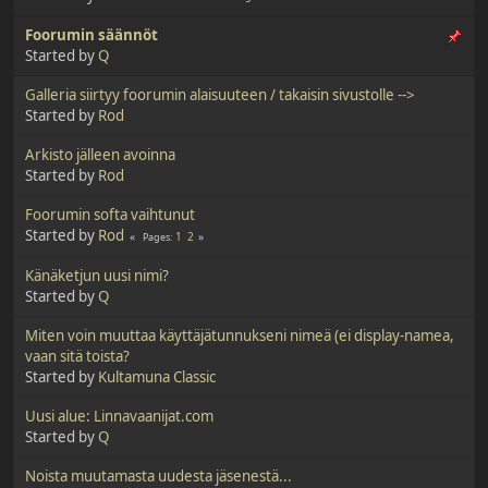
Foorumin säännöt
Started by
Q
Galleria siirtyy foorumin alaisuuteen / takaisin sivustolle -->
Started by
Rod
Arkisto jälleen avoinna
Started by
Rod
Foorumin softa vaihtunut
Started by
Rod
1
2
Pages
Känäketjun uusi nimi?
Started by
Q
Miten voin muuttaa käyttäjätunnukseni nimeä (ei display-namea,
vaan sitä toista?
Started by
Kultamuna Classic
Uusi alue: Linnavaanijat.com
Started by
Q
Noista muutamasta uudesta jäsenestä...