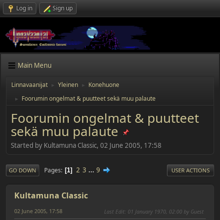
Log in
Sign up
Main Menu
Linnavaanijat
Yleinen
Konehuone
►
►
Foorumin ongelmat & puutteet sekä muu palaute
►
Foorumin ongelmat & puutteet
sekä muu palaute
Started by Kultamuna Classic, 02 June 2005, 17:58
2
3
...
9
Pages
1
GO DOWN
USER ACTIONS
Kultamuna Classic
02 June 2005, 17:58
Last Edit
: 01 January 1970, 02:00 by Guest