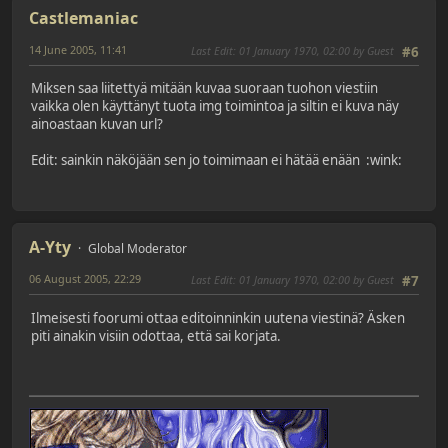
Castlemaniac
14 June 2005, 11:41
Last Edit
: 01 January 1970, 02:00 by Guest
#6
Miksen saa liitettyä mitään kuvaa suoraan tuohon viestiin
vaikka olen käyttänyt tuota img toimintoa ja siltin ei kuva näy
ainoastaan kuvan url?
Edit: sainkin näköjään sen jo toimimaan ei hätää enään :wink:
A-Yty
Global Moderator
06 August 2005, 22:29
Last Edit
: 01 January 1970, 02:00 by Guest
#7
Ilmeisesti foorumi ottaa editoinninkin uutena viestinä? Äsken
piti ainakin visiin odottaa, että sai korjata.