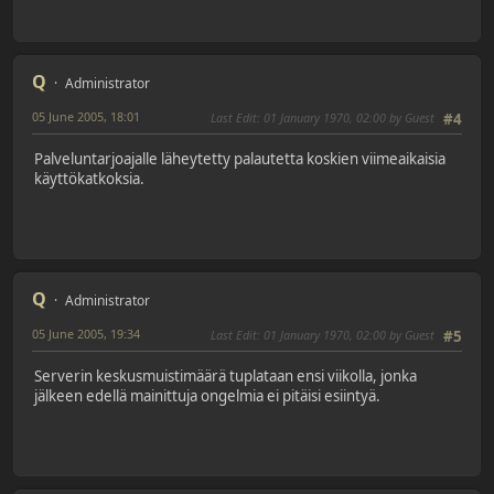
Q
Administrator
05 June 2005, 18:01
Last Edit
: 01 January 1970, 02:00 by Guest
#4
Palveluntarjoajalle läheytetty palautetta koskien viimeaikaisia
käyttökatkoksia.
Q
Administrator
05 June 2005, 19:34
Last Edit
: 01 January 1970, 02:00 by Guest
#5
Serverin keskusmuistimäärä tuplataan ensi viikolla, jonka
jälkeen edellä mainittuja ongelmia ei pitäisi esiintyä.