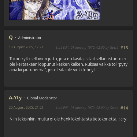
Q
Administrator
19 August 2005, 17:27
Last Edit
: 01 January 1970, 02:00 by Guest
#13
Toi on kyllä sellainen juttu, jota en käsitä, sillä itselläni istunto ei
ole kertaakaan loppunut kesken kaiken. Ruksaa vaikka toi "pysy
aina kirjautuneena", jos et sitä ole vielä tehnyt.
A-Yty
Global Moderator
20 August 2005, 21:33
Last Edit
: 01 January 1970, 02:00 by Guest
#14
Niin tekisinkin, mutta ei ole henkilökohtaista tietokonetta. :cry: