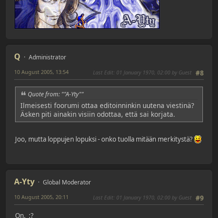
Q
Administrator
10 August 2005, 13:54
Last Edit
: 01 January 1970, 02:00 by Guest
#8
Quote from: ""A-Yty""
Ilmeisesti foorumi ottaa editoinninkin uutena viestinä?
Äsken piti ainakin visiin odottaa, että sai korjata.
Joo, mutta loppujen lopuksi - onko tuolla mitään merkitystä?
A-Yty
Global Moderator
10 August 2005, 20:11
Last Edit
: 01 January 1970, 02:00 by Guest
#9
On. :?