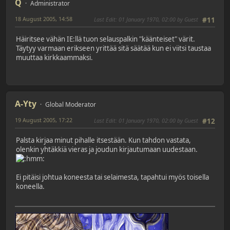
Q
Administrator
18 August 2005, 14:58
Last Edit
: 01 January 1970, 02:00 by Guest
#11
Häiritsee vähän IE:llä tuon selauspalkin "käänteiset" värit.
Täytyy varmaan erikseen yrittää sitä säätää kun ei viitsi taustaa
muuttaa kirkkaammaksi.
A-Yty
Global Moderator
19 August 2005, 17:22
Last Edit
: 01 January 1970, 02:00 by Guest
#12
Palsta kirjaa minut pihalle itsestään. Kun tahdon vastata,
olenkin yhtäkkiä vieras ja joudun kirjautumaan uudestaan.
Ei pitäisi johtua koneesta tai selaimesta, tapahtui myös toisella
koneella.