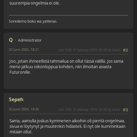
suurempia ongelmia ei ole.
Soredemo boku wa yattenai.
Q
Administrator
02 June 2005, 18:21
Last Edit
: 01 January 1970, 02:00 by Guest
#2
Joo, jotain ihmeellistä tahmailua on ollut tässä välillä. Jos sama
meno jatkuu viikonloppua kohden, niin ilmoitan asiasta
Futuronille.
Sepeh
02 June 2005, 18:36
Last Edit
: 01 January 1970, 02:00 by Guest
#3
Sama, aamulla joskus kymmenen aikoihin oli pientä ongelmaa,
sivua ei löytynyt ja muutenkin hidasteli. Ei nyt ole kumminkaan
mitään ollut.