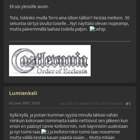
Eli siis yleisölle avoin.
Tota, tökkiikö muilla Torni aina silloin tällöin? Kestää melkein. 30
sekuntia siirtyä sivulta toiselle...Nyt näyttäisi olevan nopeampi,
mutta päivemmällä laahasi todella paljon.
Lumienkeli
02 June 2005, 18:03
Last Edit
: 01 January 1970, 02:00 by Guest
#1
Kyllä kyllä, ja jostain kumman syystä minulla lakkasi vähän
niinkuin kokonaan toimimasta kaikki nettisivut sen jälkeen kun
ensin en päässyt tänne Kellotorniin, noh käynnistin uudestaan
ja nyt toimii taas
Ja kellotornikin toimii taas noeammin
mutta välillä kestää kauan päästä sisään... Mutta mitään