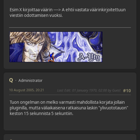
Esim X kirjoittaa väärin ----> A ehtii vastata väärinkirjoitettuun
viestiin odottamisen vuoksi.
Q
Administrator
10 August 2005, 20:21
Last Edit
: 01 January 1970, 02:00 by Guest
#10
Tuon ongelman on melko varmasti mahdollista korjata jollain
pluginilla, mutta väliaikaisena ratkaisuna laskin "ylivuototauon"
keston 15 sekunnista 5 sekuntiin.