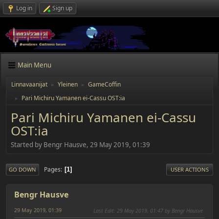
Log in
Sign up
Main Menu
Linnavaanijat
Yleinen
GameCoffin
►
►
Pari Michiru Yamanen ei-Cassu OST:ia
►
Pari Michiru Yamanen ei-Cassu
OST:ia
Started by Bengr Hausve, 29 May 2019, 01:39
Pages
1
GO DOWN
USER ACTIONS
Bengr Hausve
29 May 2019, 01:39
Last Edit
: 29 May 2019, 01:47 by Bengr Hausve