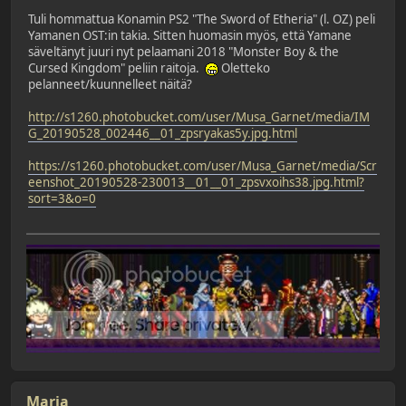
Tuli hommattua Konamin PS2 "The Sword of Etheria" (l. OZ) peli
Yamanen OST:in takia. Sitten huomasin myös, että Yamane
säveltänyt juuri nyt pelaamani 2018 "Monster Boy & the
Cursed Kingdom" peliin raitoja.
Oletteko
pelanneet/kuunnelleet näitä?
http://s1260.photobucket.com/user/Musa_Garnet/media/IM
G_20190528_002446__01_zpsryakas5y.jpg.html
https://s1260.photobucket.com/user/Musa_Garnet/media/Scr
eenshot_20190528-230013__01__01_zpsvxoihs38.jpg.html?
sort=3&o=0
Maria