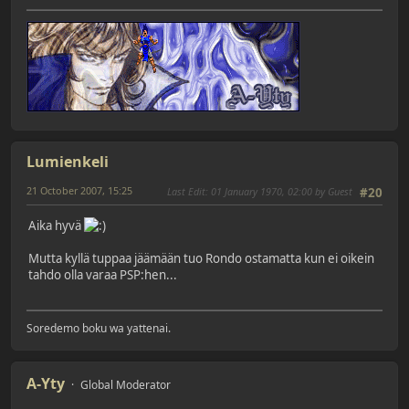
Lumienkeli
21 October 2007, 15:25
Last Edit
: 01 January 1970, 02:00 by Guest
#20
Aika hyvä
Mutta kyllä tuppaa jäämään tuo Rondo ostamatta kun ei oikein
tahdo olla varaa PSP:hen...
Soredemo boku wa yattenai.
A-Yty
Global Moderator