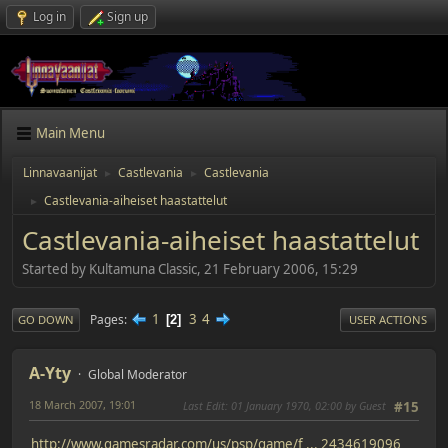
Log in
Sign up
Main Menu
Linnavaanijat
Castlevania
Castlevania
►
►
Castlevania-aiheiset haastattelut
►
Castlevania-aiheiset haastattelut
Started by Kultamuna Classic, 21 February 2006, 15:29
1
3
4
Pages
2
GO DOWN
USER ACTIONS
A-Yty
Global Moderator
18 March 2007, 19:01
Last Edit
: 01 January 1970, 02:00 by Guest
#15
http://www.gamesradar.com/us/psp/game/f ... 2434619096