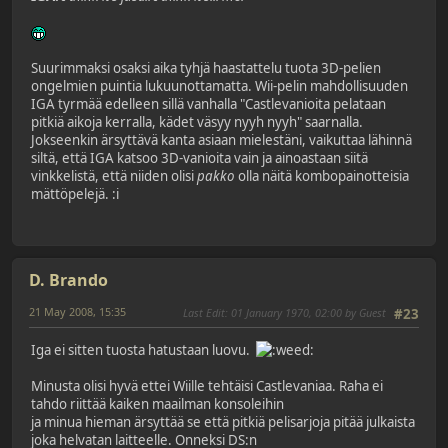
Suurimmaksi osaksi aika tyhjä haastattelu tuota 3D-pelien
ongelmien puintia lukuunottamatta. Wii-pelin mahdollisuuden
IGA tyrmää edelleen sillä vanhalla "Castlevanioita pelataan
pitkiä aikoja kerralla, kädet väsyy nyyh nyyh" saarnalla.
Jokseenkin ärsyttävä kanta asiaan mielestäni, vaikuttaa lähinnä
siltä, että IGA katsoo 3D-vanioita vain ja ainoastaan siitä
vinkkelistä, että niiden olisi
pakko
olla näitä kombopainotteisia
mättöpelejä. :i
D. Brando
21 May 2008, 15:35
Last Edit
: 01 January 1970, 02:00 by Guest
#23
Iga ei sitten tuosta hatustaan luovu.
Minusta olisi hyvä ettei Wiille tehtäisi Castlevaniaa. Raha ei
tahdo riittää kaiken maailman konsoleihin
ja minua hieman ärsyttää se että pitkiä pelisarjoja pitää julkaista
joka helvatan laitteelle. Onneksi DS:n