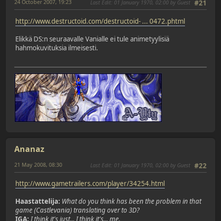
24 October 2007, 19:23
Last Edit
: 01 January 1970, 02:00 by Guest
#21
http://www.destructoid.com/destructoid- ... 0472.phtml
Elikkä DS:n seuraavalle Vanialle ei tule animetyylisiä
hahmokuvituksia ilmeisesti.
Ananaz
21 May 2008, 08:30
Last Edit
: 01 January 1970, 02:00 by Guest
#22
http://www.gametrailers.com/player/34254.html
Haastattelija:
What do you think has been the problem in that
game (Castlevania) translating over to 3D?
IGA:
I think it's just... I think it's... me.