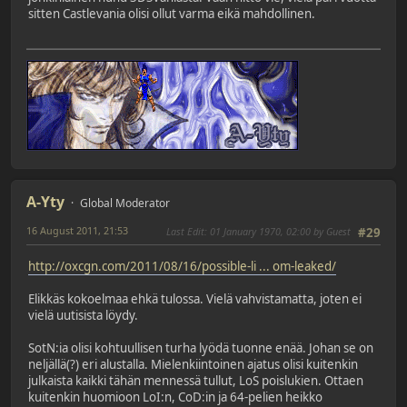
sitten Castlevania olisi ollut varma eikä mahdollinen.
A-Yty
Global Moderator
16 August 2011, 21:53
Last Edit
: 01 January 1970, 02:00 by Guest
#29
http://oxcgn.com/2011/08/16/possible-li ... om-leaked/
Elikkäs kokoelmaa ehkä tulossa. Vielä vahvistamatta, joten ei
vielä uutisista löydy.
SotN:ia olisi kohtuullisen turha lyödä tuonne enää. Johan se on
neljällä(?) eri alustalla. Mielenkiintoinen ajatus olisi kuitenkin
julkaista kaikki tähän mennessä tullut, LoS poislukien. Ottaen
kuitenkin huomioon LoI:n, CoD:in ja 64-pelien heikko