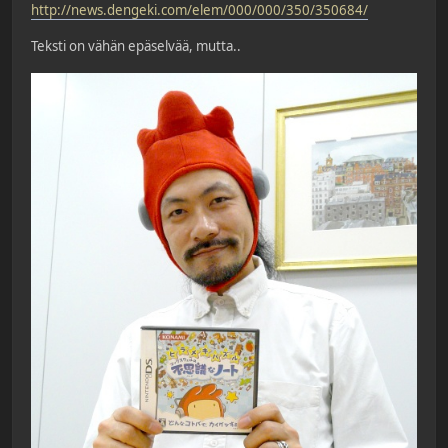
http://news.dengeki.com/elem/000/000/350/350684/
Teksti on vähän epäselvää, mutta..