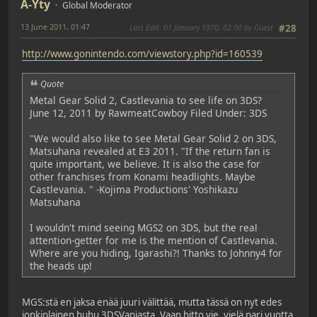
A-Yty
Global Moderator
13 June 2011, 01:47
Last Edit
: 01 January 1970, 02:00 by Guest
#28
http://www.gonintendo.com/viewstory.php?id=160539
Quote
Metal Gear Solid 2, Castlevania to see life on 3DS?
June 12, 2011 by RawmeatCowboy Filed Under: 3DS
"We would also like to see Metal Gear Solid 2 on 3DS,
Matsuhana revealed at E3 2011. "If the return fan is
quite important, we believe. It is also the case for
other franchises from Konami headlights. Maybe
Castlevania. " -Kojima Productions' Yoshikazu
Matsuhana
I wouldn't mind seeing MGS2 on 3DS, but the real
attention-getter for me is the mention of Castlevania.
Where are you hiding, Igarashi?! Thanks to Johnny4 for
the heads up!
MGS:stä en jaksa enää juuri välittää, mutta tässä on nyt edes
jonkinlainen huhu 3DSVaniasta. Vaan hitto vie, vielä pari vuotta