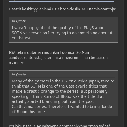
Haastis keskittyy lähinnä DX Chroniclesiin. Muutamia otantoja:
Quote
I wasn't happy about the quality of the PlayStation
SOTN voiceover, so I'm trying to do something about it
on the PSP.
IGA teki muutaman muunkin huomion SotN:in
äänityöskentelystä, joten mitä ilmeisimmin hän tietää sen
maineen.
Quote
Many of the gamers in the US, or outside Japan, tend to
think that SOTN is one of the Castlevania titles that
made a drastic change to the series. But personally
speaking, I think Rondo of Blood was the title that
actually started branching out from the past
Castlevania series. Therefore I wanted to bring Rondo
of Blood this time.
Jos joku pitää IGAa valtavana egomaanikkona oman työnsä