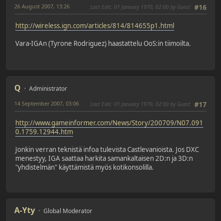
26 August 2007, 13:26
Last Edit
: 01 January 1970, 02:00 by Guest
#16
http://wireless.ign.com/articles/814/814655p1.html
Vara-IGAn (Tyrone Rodriguez) haastattelu OoS:in tiimoilta.
Q
Administrator
14 September 2007, 03:06
Last Edit
: 01 January 1970, 02:00 by Guest
#17
http://www.gameinformer.com/News/Story/200709/N07.091
0.1759.12944.htm
Jonkin verran teknistä infoa tulevista Castlevanioista. Jos DXC
menestyy, IGA saattaa harkita samankaltaisen 2D:n ja 3D:n
"yhdistelmän" käyttämistä myös kotikonsolilla.
A-Yty
Global Moderator