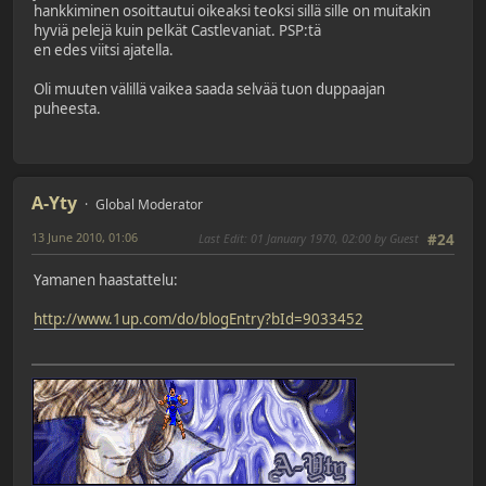
hankkiminen osoittautui oikeaksi teoksi sillä sille on muitakin
hyviä pelejä kuin pelkät Castlevaniat. PSP:tä
en edes viitsi ajatella.
Oli muuten välillä vaikea saada selvää tuon duppaajan
puheesta.
A-Yty
Global Moderator
13 June 2010, 01:06
Last Edit
: 01 January 1970, 02:00 by Guest
#24
Yamanen haastattelu:
http://www.1up.com/do/blogEntry?bId=9033452