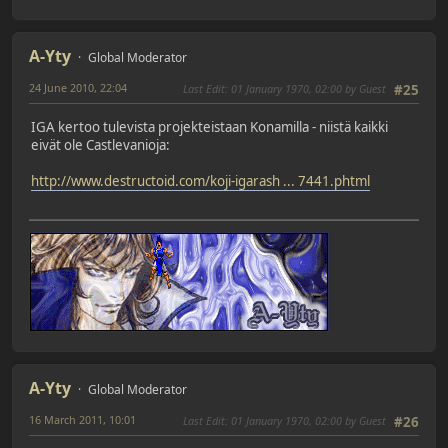
A-Yty
Global Moderator
24 June 2010, 22:04
Last Edit
: 01 January 1970, 02:00 by Guest
#25
IGA kertoo tulevista projekteistaan Konamilla - niistä kaikki
eivät ole Castlevanioja:
http://www.destructoid.com/koji-igarash ... 7441.phtml
A-Yty
Global Moderator
16 March 2011, 10:01
Last Edit
: 01 January 1970, 02:00 by Guest
#26