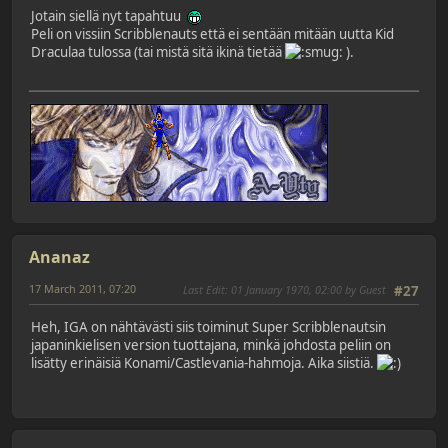
Jotain siellä nyt tapahtuu
Peli on vissiin Scribblenauts että ei sentään mitään uutta Kid
Draculaa tulossa (tai mistä sitä ikinä tietää
).
Ananaz
17 March 2011, 07:20
Last Edit
: 01 January 1970, 02:00 by Guest
#27
Heh, IGA on nähtävästi siis toiminut Super Scribblenautsin
japaninkielisen version tuottajana, minkä johdosta peliin on
lisätty erinäisiä Konami/Castlevania-hahmoja. Aika siistiä.