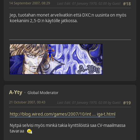
14 September 2007, 08:29
Last Edit
: 01 January 1970, 02:00 by Guest
#18
Jep, tuotahan monet arvelivatkin että DXC:n uusinta on myös
koekaniini 2,5-D:n käytölle jatkossa.
A-Yty
Global Moderator
21 October 2007, 00:43
Last Edit
: 01 January 1970, 02:00 by Guest
#19
http://blog.wired.com/games/2007/10/int ... iga-t.html
Nytpä selvisi myös minkä takia kynttilöistä saa CV-maailmassa
tavaraa